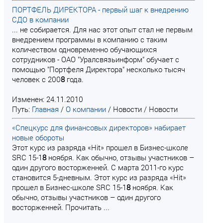
ПОРТФЕЛЬ ДИРЕКТОРА - первый шаг к внедрению
СДО в компании
... не собирается. Для нас этот опыт стал не первым
внедрением программы в компанию с таким
количеством одновременно обучающихся
сотрудников - ОАО "Уралсвязьинформ" обучает с
помощью "Портфеля Директора" несколько тысяч
человек с 200
8
года.
Изменен: 24.11.2010
Путь:
Главная
/
О компании
/
Новости
/
Новости
«Спецкурс для финансовых директоров» набирает
новые обороты
Этот курс из разряда «Hit» прошел в Бизнес-школе
SRC 15-1
8
ноября. Как обычно, отзывы участников –
один другого восторженней. С марта 2011-го курс
становится 5-дневным. Этот курс из разряда «Hit»
прошел в Бизнес-школе SRC 15-1
8
ноября. Как
обычно, отзывы участников – один другого
восторженней. Прочитать ...