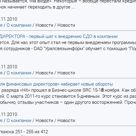
о называется, «на входе». Некоторые – вообще перестали креди
нок начинает переходить в другое ...
.11.2010
ая
/
О компании
/
Новости
/
Новости
ИРЕКТОРА - первый шаг к внедрению СДО в компании
рается. Для нас этот опыт стал не первым внедрением програм
 сотрудников - ОАО "Уралсвязьинформ" обучает с помощью "По
.11.2010
ая
/
О компании
/
Новости
/
Новости
ля финансовых директоров» набирает новые обороты
з разряда «Hit» прошел в Бизнес-школе SRC 15-1
8
ноября. Как об
й. С марта 2011-го курс становится 5-дневным. Этот курс из ра
 обычно, отзывы участников – один другого восторженней. Прочит
.11.2010
ая
/
О компании
/
Новости
/
Новости
поиска 251 - 255 из 412