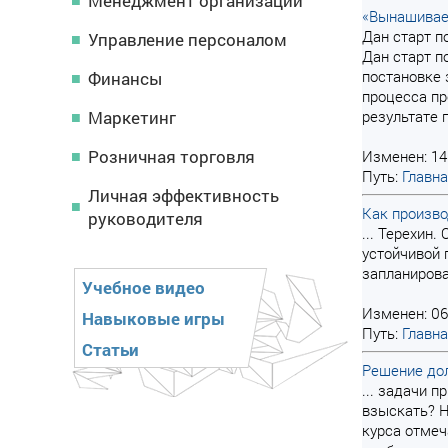
Менеджмент организации
«Вынашиваем
Дан старт п
Управление персоналом
Дан старт п
постановке 
Финансы
процесса пр
Маркетинг
результате п
Розничная торговля
Изменен: 14
Путь:
Главн
Личная эффективность
Как произво
руководителя
... Терехин
устойчивой 
запланирова
Учебное видео
Изменен: 06
Навыковые игры
Путь:
Главн
Статьи
Решение до
... задачи 
взыскать? Н
курса отмеч