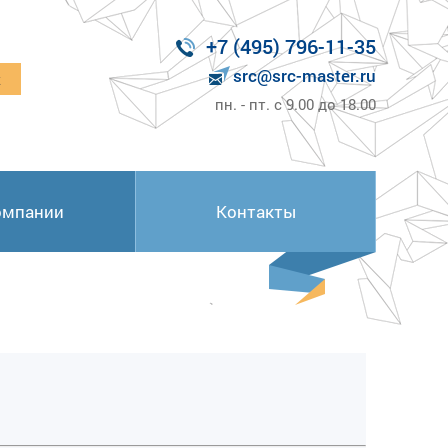
+7 (495) 796-11-35
src@src-master.ru
к
пн. - пт. с 9.00 до 18.00
омпании
Контакты