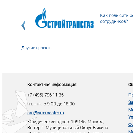
Как повысить р
сотрудников?
Другие проекты
«У кого в XXI в
тот правит миро
Контактная информация:
Об
+7 (495) 796-11-35
П
За
пн. - пт. с 9.00 до 18.00
М
src@src-master.ru
Уп
Юридический адрес: 109145, Москва,
Ф
Вн.тер.г. Муниципальный Округ Выхино-
М