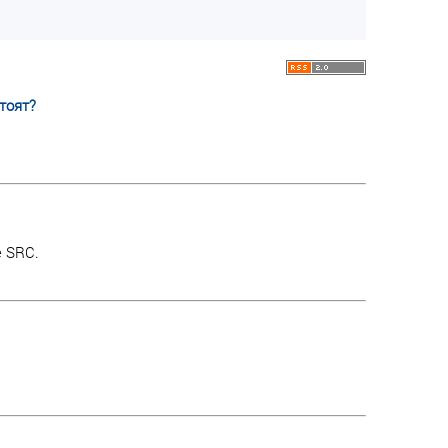
тоят?
е SRC.