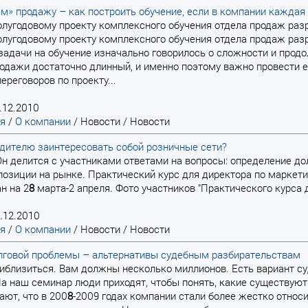
» продажу – как построить обучение, если в компании кажда
олугодовому проекту комплексного обучения отдела продаж ра
олугодовому проекту комплексного обучения отдела продаж ра
задачи на обучение изначально говорилось о сложности и про
одажи достаточно длинный, и именно поэтому важно провести его
ереговоров по проекту...
.12.2010
ая
/
О компании
/
Новости
/
Новости
дителю заинтересовать собой розничные сети?
. Он делится с участниками ответами на вопросы: определение д
позиции на рынке. Практический курс для директора по маркети
н на 2
8
марта-2 апреля. Фото участников "Практического курса д
.12.2010
ая
/
О компании
/
Новости
/
Новости
лговой проблемы – альтернативы судебным разбирательствам
приблизиться. Вам должны несколько миллионов. Есть вариант су
а наш семинар люди приходят, чтобы понять, какие существуют
ают, что в 200
8
-2009 годах компании стали более жестко относ