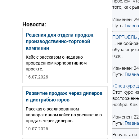
проблем, чт
того, как ры
Изменен: 29
Новости:
Путь:
Главн
Решения для отдела продаж
ПОРТФЕЛЬ Д
производственно-торговой
... не соби
компании
обучающихся
года.
Кейс с рассказом о недавно
проведенном корпоративном
Изменен: 24
проекте.
Путь:
Главн
16.07.2026
«Спецкурс д
Этот курс и
Развитие продаж через дилеров
восторженне
и дистрибьюторов
ноября. Как
Рассказ о реализованном
корпоративном кейсе по увеличению
Изменен: 22
продаж через дилеров.
Путь:
Главн
10.07.2026
Результаты 