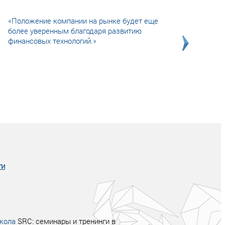
«Положение компании на рынке будет еще
более уверенным благодаря развитию
финансовых технологий.»
Совсем не сказочная история о том, как
после тренинга продажи в компании
увеличились в 2 раза.
ги
кола
SRC: семинары и тренинги в