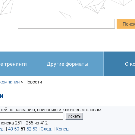
Поис
е тренинги
Другие форматы
О к
 компании
>
Новости
и
тей по названию, описанию и ключевым словам.
поиска 251 - 255 из 412
д.
|
49
50
51
52
53
|
След.
|
Конец