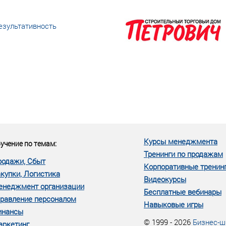
езультативность
еке человеческий ресурс,
м...»
Курсы менеджмента
учение по темам:
Тренинги по продажам
родажи, Сбыт
Корпоративные тренин
купки, Логистика
Видеокурсы
енеджмент организации
Бесплатные вебинары
равление персоналом
Навыковые игры
инансы
© 1999 - 2026
Бизнес-ш
аркетинг