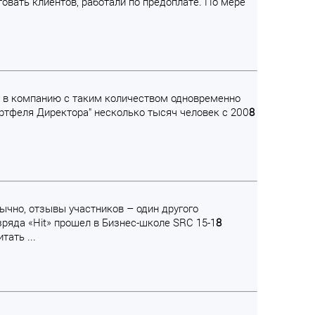
товать клиентов, работали по предоплате. По мере
мы в компанию с таким количеством одновременно
ртфеля Директора" несколько тысяч человек с 200
8
ычно, отзывы участников – один другого
зряда «Hit» прошел в Бизнес-школе SRC 15-1
8
ать ...