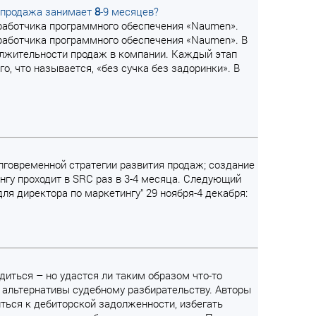
я продажа занимает
8
-9 месяцев?
зработчика программного обеспечения «Naumen».
зработчика программного обеспечения «Naumen». В
должительности продаж в компании. Каждый этап
, что называется, «без сучка без задоринки». В
олговременной стратегии развития продаж; создание
нгу проходит в SRC раз в 3-4 месяца. Следующий
ля директора по маркетингу" 29 ноября-4 декабря:
диться – но удастся ли таким образом что-то
 альтернативы судебному разбирательству. Авторы
иться к дебиторской задолженности, избегать