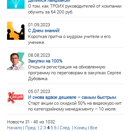
Делимся лайфхаком
О том, как ТРОИХ руководителей от компании
обучить за 64 200 руб.
01.09.2023
С Днем знаний!
Короткая притча о мудром учителе и его
ученике.
08.08.2023
Закупки на 100%
Открыта регистрация на обновленную
программу по переговорам в закупках Сергея
Дубовика.
05.07.2023
И снова вдвое дешевле – самым быстрым
Старт акции со скидкой 50% на видеокурс-хит
по категорийному менеджменту – 10 июля.
Новости 31 - 40 из 1032
Начало
|
Пред.
|
2
3
4
5
6
|
След.
|
Конец
|
Все