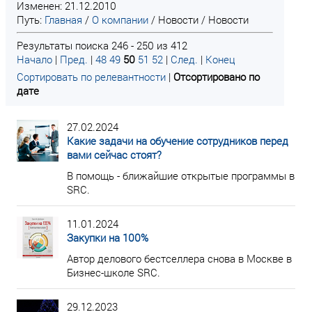
Изменен: 21.12.2010
Путь:
Главная
/
О компании
/
Новости
/
Новости
Результаты поиска 246 - 250 из 412
Начало
|
Пред.
|
48
49
50
51
52
|
След.
|
Конец
Сортировать по релевантности
|
Отсортировано по
дате
27.02.2024
Какие задачи на обучение сотрудников перед
вами сейчас стоят?
В помощь - ближайшие открытые программы в
SRC.
11.01.2024
Закупки на 100%
Автор делового бестселлера снова в Москве в
Бизнес-школе SRC.
29.12.2023