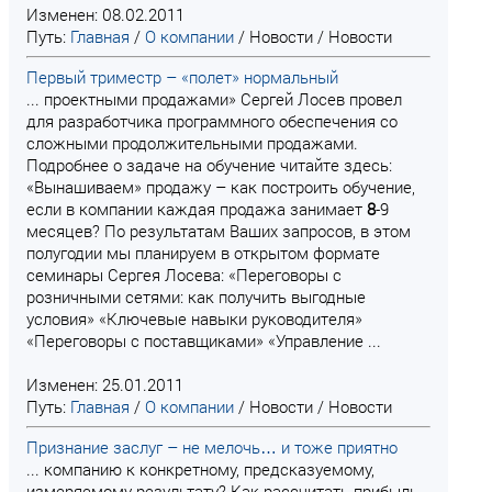
Изменен: 08.02.2011
Путь:
Главная
/
О компании
/
Новости
/
Новости
Первый триместр – «полет» нормальный
... проектными продажами» Сергей Лосев провел
для разработчика программного обеспечения со
сложными продолжительными продажами.
Подробнее о задаче на обучение читайте здесь:
«Вынашиваем» продажу – как построить обучение,
если в компании каждая продажа занимает
8
-9
месяцев? По результатам Ваших запросов, в этом
полугодии мы планируем в открытом формате
семинары Сергея Лосева: «Переговоры с
розничными сетями: как получить выгодные
условия» «Ключевые навыки руководителя»
«Переговоры с поставщиками» «Управление ...
Изменен: 25.01.2011
Путь:
Главная
/
О компании
/
Новости
/
Новости
Признание заслуг – не мелочь… и тоже приятно
... компанию к конкретному, предсказуемому,
измеряемому результату? Как рассчитать прибыль