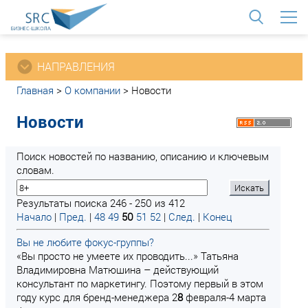
<
НАПРАВЛЕНИЯ
Главная
>
О компании
>
Новости
Новости
Поиск новостей по названию, описанию и ключевым
словам.
Результаты поиска 246 - 250 из 412
Начало
|
Пред.
|
48
49
50
51
52
|
След.
|
Конец
Вы не любите фокус-группы?
«Вы просто не умеете их проводить...» Татьяна
Владимировна Матюшина – действующий
консультант по маркетингу. Поэтому первый в этом
году курс для бренд-менеджера 2
8
февраля-4 марта