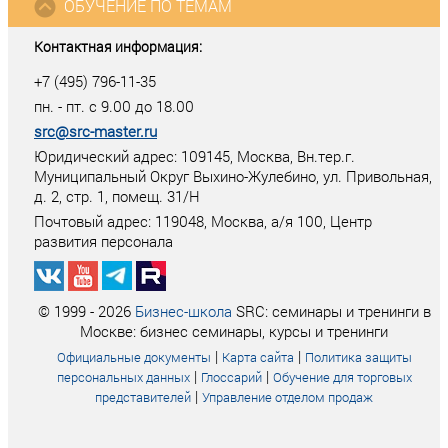
ОБУЧЕНИЕ ПО ТЕМАМ
Контактная информация:
+7 (495) 796-11-35
пн. - пт. с 9.00 до 18.00
src@src-master.ru
Юридический адрес: 109145, Москва, Вн.тер.г.
Муниципальный Округ Выхино-Жулебино, ул. Привольная,
д. 2, стр. 1, помещ. 31/Н
Почтовый адрес:
119048
,
Москва
, а/я
100
, Центр
развития персонала
© 1999 - 2026
Бизнес-школа
SRC: семинары и тренинги в
Москве: бизнес семинары, курсы и тренинги
|
|
Официальные документы
Карта сайта
Политика защиты
|
|
персональных данных
Глоссарий
Обучение для торговых
|
представителей
Управление отделом продаж