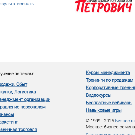
езультативность
еке человеческий ресурс,
м...»
Курсы менеджмента
учение по темам:
Тренинги по продажам
родажи, Сбыт
Корпоративные тренин
купки, Логистика
Видеокурсы
енеджмент организации
Бесплатные вебинары
равление персоналом
Навыковые игры
инансы
© 1999 - 2026
Бизнес-ш
аркетинг
Москве: бизнес семина
зничная торговля
Официальные документы