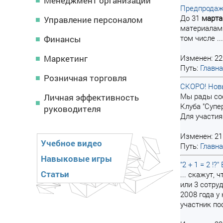
Менеджмент организации
Предпродаж
До 31
марта
Управление персоналом
материалам 
том числе ...
Финансы
Маркетинг
Изменен: 22
Путь:
Главн
Розничная торговля
СКОРО! Нов
Мы рады соо
Личная эффективность
Клуба "Супе
руководителя
Для участия
Изменен: 21
Учебное видео
Путь:
Главн
Навыковые игры
"2 + 1 = 2 
Статьи
... скажут,
или 3 сотру
2008 года у 
участник по