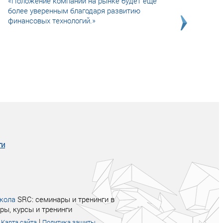
«Положение компании на рынке будет еще
более уверенным благодаря развитию
финансовых технологий.»
Совсем не сказочная история о том, как
после тренинга продажи в компании
увеличились в 2 раза.
ги
кола
SRC: семинары и тренинги в
ры, курсы и тренинги
|
|
Карта сайта
Политика защиты