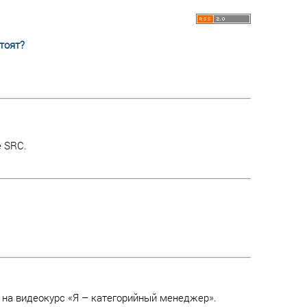
тоят?
е SRC.
 на видеокурс «Я – категорийный менеджер».