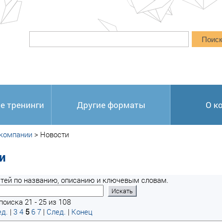
Поис
е тренинги
Другие форматы
О к
 компании
>
Новости
и
тей по названию, описанию и ключевым словам.
оиска 21 - 25 из 108
д.
|
3
4
5
6
7
|
След.
|
Конец