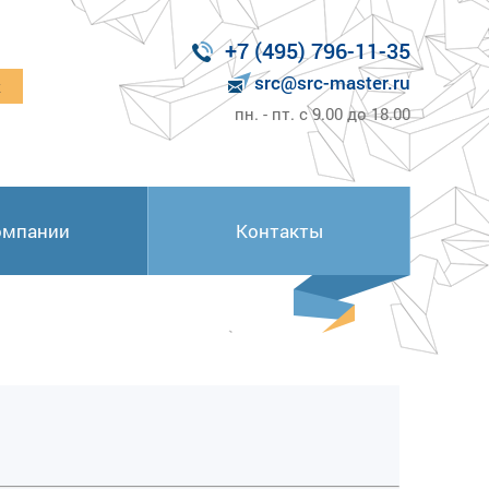
+7 (495) 796-11-35
src@src-master.ru
к
пн. - пт. с 9.00 до 18.00
омпании
Контакты