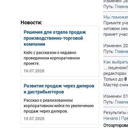
Изменен: 28
Путь:
Главн
Мы поможем 
Новости:
Примите уча
хитовом сем
Решения для отдела продаж
примет учас
производственно-торговой
компании
Изменен: 20
Путь:
Главн
Кейс с рассказом о недавно
проведенном корпоративном
Как выбрать
проекте.
... лицензи
16.07.2026
редакторах: 
Только до
8
Мастер сниж
Развитие продаж через дилеров
и дистрибьюторов
Изменен: 01
Рассказ о реализованном
Путь:
Главн
корпоративном кейсе по увеличению
продаж через дилеров.
Результаты п
Начало
|
Пре
10.07.2026
Отсортирова