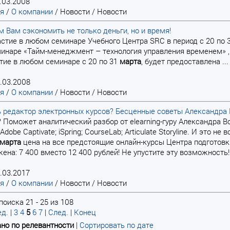
.03.2008
ая
/
О компании
/
Новости
/
Новости
Вам сэкономить не только деньги, но и время!
стие в любом семинаре Учебного Центра SRC в период с 20 по 
инаре «Тайм-менеджмент – технология управления временем» , к
тие в любом семинаре с 20 по 31
марта
, будет предоставлена ...
.03.2008
ая
/
О компании
/
Новости
/
Новости
 редактор электронных курсов? Бесценные советы Александра
и? Поможет аналитический разбор от elearning-гуру Александра 
Adobe Captivate; iSpring; CourseLab; Articulate Storyline. И это 
марта
цена на все предстоящие онлайн-курсы Центра подготовки
ена: 7 400 вместо 12 400 рублей! Не упустите эту возможнос
.03.2017
ая
/
О компании
/
Новости
/
Новости
оиска 21 - 25 из 108
д.
|
3
4
5
6
7
|
След.
|
Конец
но по релевантности
|
Сортировать по дате