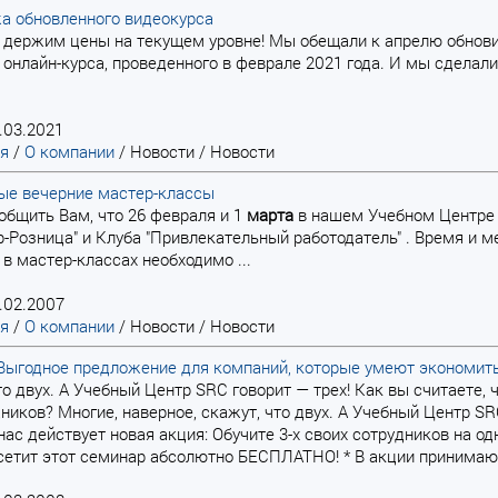
а обновленного видеокурса
держим цены на текущем уровне! Мы обещали к апрелю обновит
онлайн-курса, проведенного в феврале 2021 года. И мы сделали э
.03.2021
ая
/
О компании
/
Новости
/
Новости
ые вечерние мастер-классы
бщить Вам, что 26 февраля и 1
марта
в нашем Учебном Центре 
р-Розница" и Клуба "Привлекательный работодатель" . Время и м
 в мастер-классах необходимо ...
.02.2007
ая
/
О компании
/
Новости
/
Новости
!?" Выгодное предложение для компаний, которые умеют экономить
 что двух. А Учебный Центр SRC говорит — трех! Как вы считаете
дников? Многие, наверное, скажут, что двух. А Учебный Центр SR
нас действует новая акция: Обучите 3-х своих сотрудников на од
сетит этот семинар абсолютно БЕСПЛАТНО! * В акции принимают 