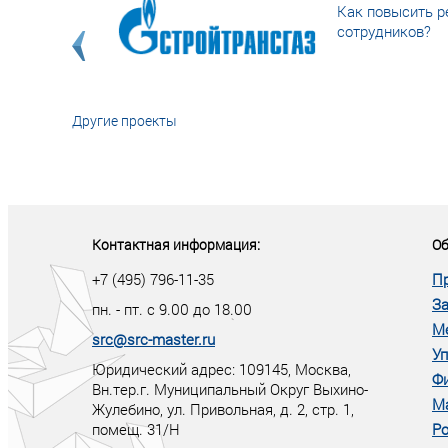
Как повысить р
сотрудников?
Другие проекты
«У кого в XXI в
тот правит миро
Контактная информация:
Об
+7 (495) 796-11-35
П
За
пн. - пт. с 9.00 до 18.00
М
src@src-master.ru
Уп
Юридический адрес: 109145, Москва,
Ф
Вн.тер.г. Муниципальный Округ Выхино-
М
Жулебино, ул. Привольная, д. 2, стр. 1,
помещ. 31/Н
Ро