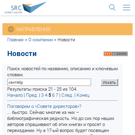
<
НАПРАВЛЕНИЯ
Главная
>
О компании
>
Новости
Новости
Поиск новостей по названию, описанию и ключевым
словам.
Результаты поиска 21 - 25 из 104
Начало
|
Пред.
|
3
4
5
6
7
|
След.
|
Конец
Поговорим о «Совете директоров»?
... быстро. Сейчас многие из них –
библиографическая редкость. Но до сих пор наших
авторов спрашивают об этих книгах и просят о
переиздании. Ну а 17-ый вопрос будет посвящен