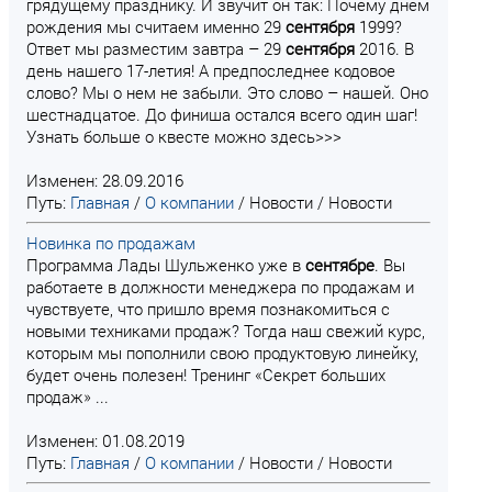
грядущему празднику. И звучит он так: Почему днем
рождения мы считаем именно 29
сентября
1999?
Ответ мы разместим завтра – 29
сентября
2016. В
день нашего 17-летия! А предпоследнее кодовое
слово? Мы о нем не забыли. Это слово – нашей. Оно
шестнадцатое. До финиша остался всего один шаг!
Узнать больше о квесте можно здесь>>>
Изменен: 28.09.2016
Путь:
Главная
/
О компании
/
Новости
/
Новости
Новинка по продажам
Программа Лады Шульженко уже в
сентябре
. Вы
работаете в должности менеджера по продажам и
чувствуете, что пришло время познакомиться с
новыми техниками продаж? Тогда наш свежий курс,
которым мы пополнили свою продуктовую линейку,
будет очень полезен! Тренинг «Секрет больших
продаж» ...
Изменен: 01.08.2019
Путь:
Главная
/
О компании
/
Новости
/
Новости