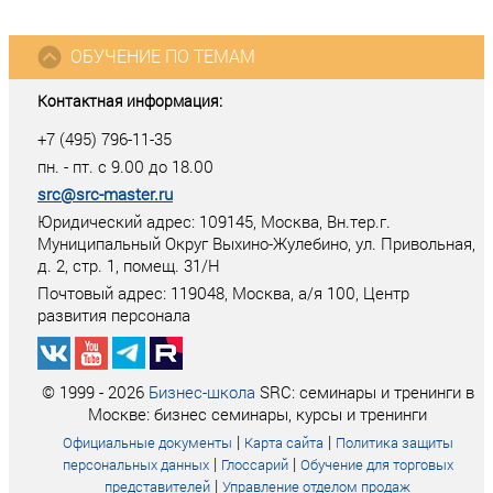
ОБУЧЕНИЕ ПО ТЕМАМ
Контактная информация:
+7 (495) 796-11-35
пн. - пт. с 9.00 до 18.00
src@src-master.ru
Юридический адрес: 109145, Москва, Вн.тер.г.
Муниципальный Округ Выхино-Жулебино, ул. Привольная,
д. 2, стр. 1, помещ. 31/Н
Почтовый адрес:
119048
,
Москва
, а/я
100
, Центр
развития персонала
© 1999 - 2026
Бизнес-школа
SRC: семинары и тренинги в
Москве: бизнес семинары, курсы и тренинги
|
|
Официальные документы
Карта сайта
Политика защиты
|
|
персональных данных
Глоссарий
Обучение для торговых
|
представителей
Управление отделом продаж