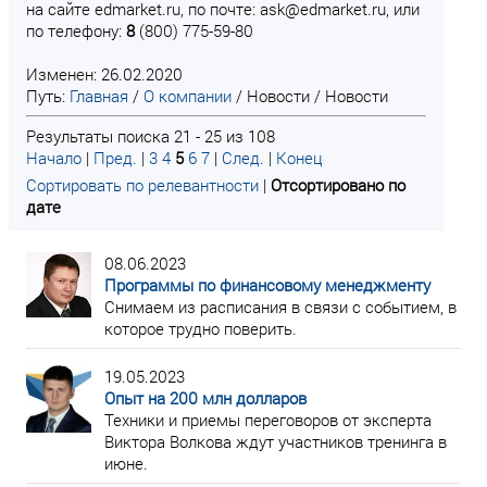
на сайте edmarket.ru, по почте: ask@edmarket.ru, или
по телефону:
8
(800) 775-59-80
Изменен: 26.02.2020
Путь:
Главная
/
О компании
/
Новости
/
Новости
Результаты поиска 21 - 25 из 108
Начало
|
Пред.
|
3
4
5
6
7
|
След.
|
Конец
Сортировать по релевантности
|
Отсортировано по
дате
08.06.2023
Программы по финансовому менеджменту
Снимаем из расписания в связи с событием, в
которое трудно поверить.
19.05.2023
Опыт на 200 млн долларов
Техники и приемы переговоров от эксперта
Виктора Волкова ждут участников тренинга в
июне.