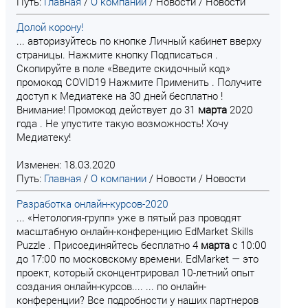
Путь:
Главная
/
О компании
/
Новости
/
Новости
Долой корону!
... авторизуйтесь по кнопке Личный кабинет вверху
страницы. Нажмите кнопку Подписаться .
Скопируйте в поле «Введите скидочный код»
промокод COVID19 Нажмите Применить . Получите
доступ к Медиатеке на 30 дней бесплатно !
Внимание! Промокод действует до 31
марта
2020
года . Не упустите такую возможность! Хочу
Медиатеку!
Изменен: 18.03.2020
Путь:
Главная
/
О компании
/
Новости
/
Новости
Разработка онлайн-курсов-2020
... «Нетология-групп» уже в пятый раз проводят
масштабную онлайн-конференцию EdMarket Skills
Puzzle . Присоединяйтесь бесплатно 4
марта
с 10:00
до 17:00 по московскому времени. EdMarket — это
проект, который сконцентрировал 10-летний опыт
создания онлайн-курсов.... ... по онлайн-
конференции? Все подробности у наших партнеров