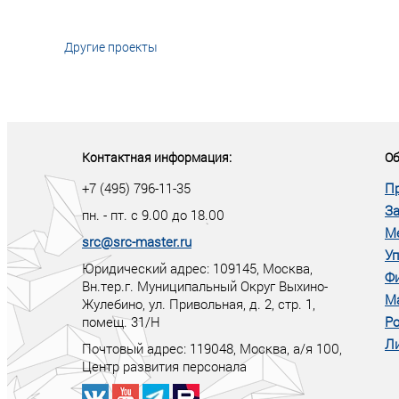
Другие проекты
«У кого в XXI в
тот правит миро
Контактная информация:
Об
+7 (495) 796-11-35
П
За
пн. - пт. с 9.00 до 18.00
М
src@src-master.ru
Уп
Юридический адрес: 109145, Москва,
Ф
Вн.тер.г. Муниципальный Округ Выхино-
М
Жулебино, ул. Привольная, д. 2, стр. 1,
помещ. 31/Н
Ро
Ли
Почтовый адрес:
119048
,
Москва
, а/я
100
,
Центр развития персонала