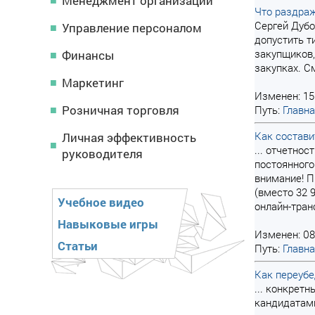
Менеджмент организации
Что раздраж
Сергей Дубо
Управление персоналом
допустить т
закупщиков,
Финансы
закупках. С
Маркетинг
Изменен: 15
Розничная торговля
Путь:
Главн
Как состави
Личная эффективность
... отчетно
руководителя
постоянного
внимание! П
(вместо 32 
Учебное видео
онлайн-тран
Навыковые игры
Изменен: 08
Статьи
Путь:
Главн
Как переубе
... конкрет
кандидатами