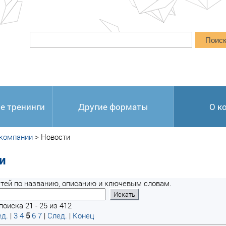
Поис
е тренинги
Другие форматы
О к
 компании
>
Новости
и
тей по названию, описанию и ключевым словам.
оиска 21 - 25 из 412
д.
|
3
4
5
6
7
|
След.
|
Конец