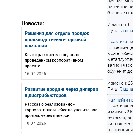
лучшие, мно
линейные по
базовые офи
Новости:
Изменен: 01
Путь:
Главн
Решения для отдела продаж
производственно-торговой
Практика пе
компании
... преимущ
может обесп
Кейс с рассказом о недавно
металлургич
проведенном корпоративном
записи часо
проекте.
обучения до
16.07.2026
Изменен: 25
Развитие продаж через дилеров
Путь:
Главн
и дистрибьюторов
Как найти п
Рассказ о реализованном
... мотивац
корпоративном кейсе по увеличению
и минусы? К
продаж через дилеров.
рекомендаци
10.07.2026
хит нашего 
на принципи