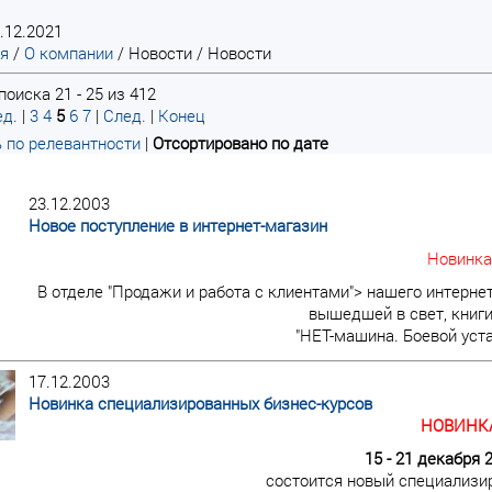
.12.2021
ая
/
О компании
/
Новости
/
Новости
оиска 21 - 25 из 412
д.
|
3
4
5
6
7
|
След.
|
Конец
 по релевантности
|
Отсортировано по дате
23.12.2003
Новое поступление в интернет-магазин
Новинка
В отделе "Продажи и работа с клиентами"> нашего интерне
вышедшей в свет, книги
"НЕТ-машина. Боевой уст
17.12.2003
Новинка специализированных бизнес-курсов
НОВИНКА
15 - 21 декабря 
состоится новый специализи