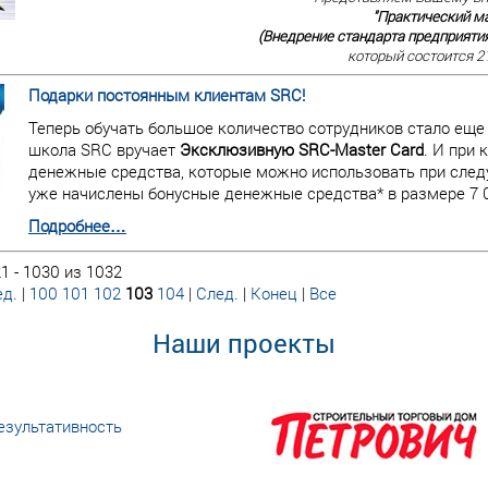
"Практический м
(Внедрение стандарта предприятия
который состоится 21
Подарки постоянным клиентам SRC!
Теперь обучать большое количество сотрудников стало еще
школа SRC вручает
Эксклюзивную SRC-Master Card
. И при
денежные средства, которые можно использовать при следу
уже начислены бонусные денежные средства* в размере 7 0
Подробнее…
1 - 1030 из 1032
д.
|
100
101
102
103
104
|
След.
|
Конец
|
Все
Наши проекты
езультативность