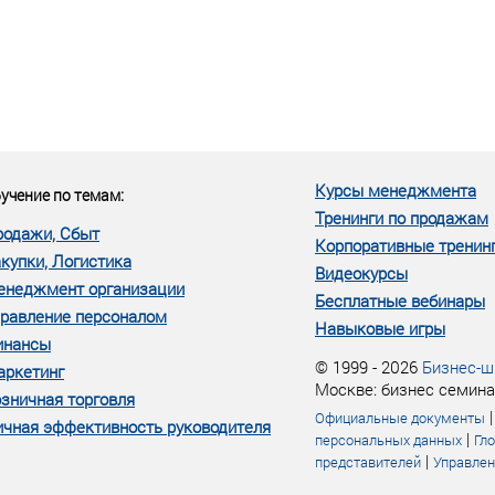
еке человеческий ресурс,
м...»
Курсы менеджмента
учение по темам:
Тренинги по продажам
родажи, Сбыт
Корпоративные тренин
купки, Логистика
Видеокурсы
енеджмент организации
Бесплатные вебинары
равление персоналом
Навыковые игры
инансы
© 1999 - 2026
Бизнес-ш
аркетинг
Москве: бизнес семина
зничная торговля
Официальные документы
чная эффективность руководителя
|
персональных данных
Гл
|
представителей
Управлен