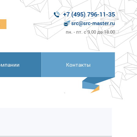
+7 (495) 796-11-35
src@src-master.ru
к
пн. - пт. с 9.00 до 18.00
омпании
Контакты