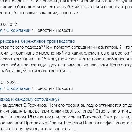
го и «вчера»? 17-1
8
февраля Для кого? Специально для сотрудни
зиции в большом количестве (рабочий, складской персонал, розн
сные, банковские вакансии, торговые ...
.02.2022
ая
/
О компании
/
Новости
/
Новости
рехода на бережливое производство
ества такого подхода? Чем помогут сотрудники-навигаторы? Что
ечить позитивные изменения? Из каких элементов она состоит?
еской компании − в 15-минутном фрагменте нового вебинара Ал
вого вебинара вас ждут другие примеры из практики: Кейс заво
 работающей производственной ...
.01.2022
ая
/
О компании
/
Новости
/
Новости
одход к каждому сотруднику?
ии выделяет В.Герчиков. Чем его теория выгодно отличается от 
ак управлять представителями разных типов? Ответы на эти и д
и – в новом 1
8
-минутном видео Ирины Ткачевой. Смотреть вид
расписания! Программа Ирины Ткачевой Навыки эффективного р
альные для руководителя вопросы: ...