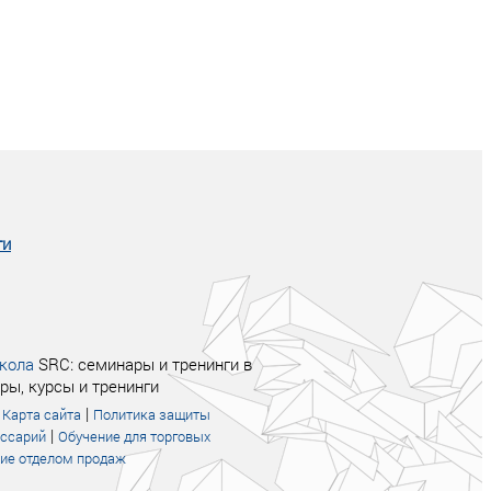
Совсем не сказочная история о том, как
после тренинга продажи в компании
увеличились в 2 раза.
ги
кола
SRC: семинары и тренинги в
ры, курсы и тренинги
|
|
Карта сайта
Политика защиты
|
оссарий
Обучение для торговых
ие отделом продаж