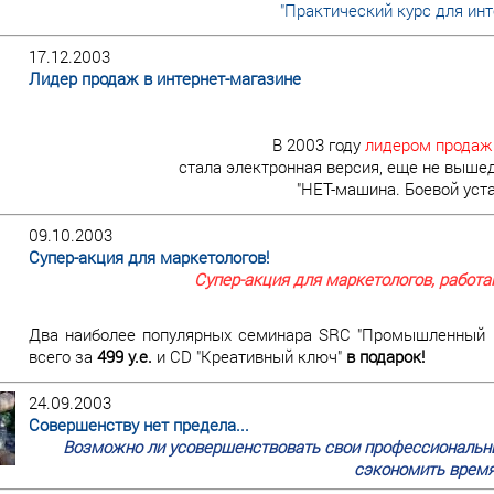
"Практический курс для инт
17.12.2003
Лидер продаж в интернет-магазине
В 2003 году
лидером продаж
стала электронная версия, еще не вышед
"НЕТ-машина. Боевой уст
09.10.2003
Супер-акция для маркетологов!
Супер-акция для маркетологов, работ
Два наиболее популярных семинара SRC "Промышленный ма
всего за
499 у.е.
и CD "Креативный ключ"
в подарок!
24.09.2003
Совершенству нет предела...
Возможно ли усовершенствовать свои профессиональны
сэкономить время