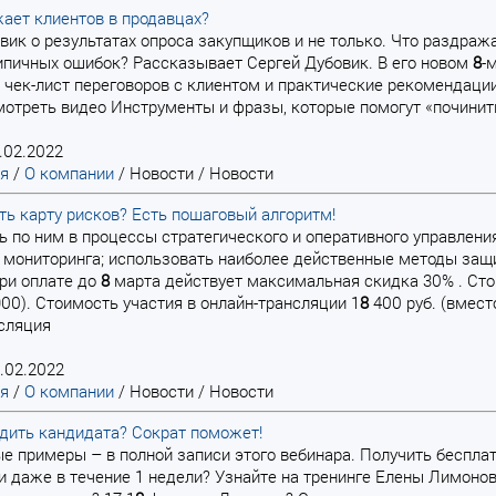
ает клиентов в продавцах?
вик о результатах опроса закупщиков и не только. Что раздра
ипичных ошибок? Рассказывает Сергей Дубовик. В его новом
8
-
 чек-лист переговоров с клиентом и практические рекомендации 
мотреть видео Инструменты и фразы, которые помогут «починить
.02.2022
ая
/
О компании
/
Новости
/
Новости
ть карту рисков? Есть пошаговый алгоритм!
сть по ним в процессы стратегического и оперативного управлен
 мониторинга; использовать наиболее действенные методы защи
ри оплате до
8
марта действует максимальная скидка 30% . Сто
900). Стоимость участия в онлайн-трансляции 1
8
400 руб. (вмест
сляция
.02.2022
ая
/
О компании
/
Новости
/
Новости
дить кандидата? Сократ поможет!
ные примеры – в полной записи этого вебинара. Получить беспл
 даже в течение 1 недели? Узнайте на тренинге Елены Лимонов