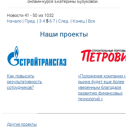
онлайн-курсе Екатерины Бузуковой.
Новости 41 - 50 из 1032
Начало
|
Пред.
|
3
4
5
6
7
|
След.
|
Конец
|
Все
Наши проекты
Как повысить
«Положение компании н
результативность
рынке будет еще более
сотрудников?
уверенным благодаря
развитию финансовых
технологий.»
Другие проекты