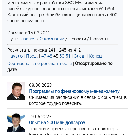
менеджмента» разработки SRC Мультимедиа;
линейка курсов, созданных специалистами WebSoft.
Кадровый резерв Челябинского цинкового ждут 400
часов нескучного ...
Изменен: 15.03.2011
Путь:
Главная
/
О компании
/
Новости
/
Новости
Результаты поиска 241 - 245 из 412
Начало
|
Пред.
|
47
48
49
50
51
|
След.
|
Конец
Сортировать по релевантности
|
Отсортировано по
дате
08.06.2023
Программы по финансовому менеджменту
Снимаем из расписания в связи с событием, в
которое трудно поверить.
19.05.2023
Опыт на 200 млн долларов
Техники и приемы переговоров от эксперта
Виктора Волкова ждут участников тренинга в