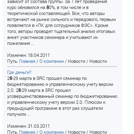
зависит от состава группы. За 7 лет проведения
курс обновился на
8
0%, в том числе и в
теоретической составляющей. Все, что авторы
встречают на рынке сильного и передового, первым
появляется в «ПК для сотрудников ФЭС». Кроме
того, авторы проводят тщательный анализ итоговых
анкет участников семинара и учитывают их
пожелания ...
Изменен: 18.04.2011
Путь:
Главная
/
О компании
/
Новости
/
Новости
Где деньги?
2
8
-29 марта в SRC прошел семинар по
бюджетированию и управленческому учету версии
2.0. 2
8
-29 марта в SRC прошел
усовершенствованный семинар по бюджетированию
и управленческому учету версии 2.0. Плюсом к
предыдущей программе в этот раз слушатели
получили ...
Изменен: 31.03.2011
Путь:
Главная
/
О компании
/
Новости
/
Новости