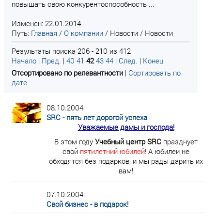
повышать свою конкурентоспособность ...
Изменен: 22.01.2014
Путь:
Главная
/
О компании
/
Новости
/
Новости
Результаты поиска 206 - 210 из 412
Начало
|
Пред.
|
40
41
42
43
44
|
След.
|
Конец
Отсортировано по релевантности
|
Сортировать по
дате
08.10.2004
SRC - пять лет дорогой успеха
Уважаемые дамы и господа!
В этом году
Учебный центр SRC
празднует
свой
пятилетний юбилей
! А юбилеи не
обходятся без подарков, и мы рады дарить их
вам!
07.10.2004
Свой бизнес - в подарок!