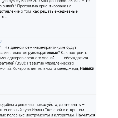
бщую сумму более 200 млн долларов. 25 мая – 19
в онлайн! Программа ориентирована на
дставление о том, как решать ежедневные
е ...
"
" . На данном семинаре-практикуме будут
 сами являются
руководителями
? Как построить
енеджеров среднего звена? ... ... обсуждаться
ателей (BSC); Развитие управленческих
омочий; Контроль деятельности менеджера;
Навыки
 подобного решения, пожалуйста, дайте знать –
интенсивный курс Ирины Ткачевой в открытом
мые полезные инструменты и алгоритмы. Научиться