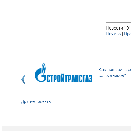
Новости 101
Начало
|
Пре
Как повысить р
сотрудников?
Другие проекты
«У кого в XXI в
тот правит миро