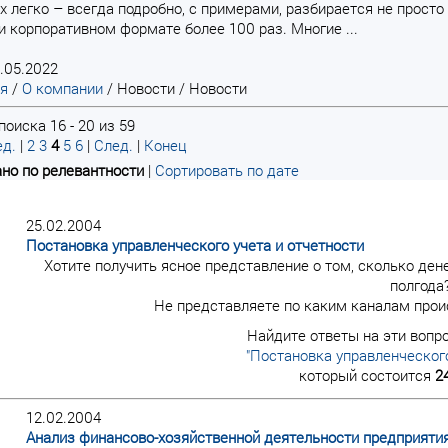
х легко – всегда подробно, с примерами, разбирается не просто 
и корпоративном формате более 100 раз. Многие ...
.05.2022
ая
/
О компании
/
Новости
/
Новости
оиска 16 - 20 из 59
д.
|
2
3
4
5
6
|
След.
|
Конец
но по релевантности
|
Сортировать по дате
25.02.2004
Постановка управленческого учета и отчетности
Хотите получить ясное представление о том, сколько дене
полгода
Не представляете по каким каналам прои
Найдите ответы на эти вопр
"Постановка управленческого
который состоится
2
12.02.2004
Анализ финансово-хозяйственной деятельности предприяти