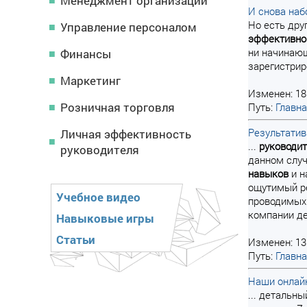
Менеджмент организации
И снова наб
Но есть дру
Управление персоналом
эффективно
ни начинающ
Финансы
зарегистриро
Маркетинг
Изменен: 18
Розничная торговля
Путь:
Главн
Результатив
Личная эффективность
...
руководи
руководителя
данном слу
навыков
и н
ощутимый ре
Учебное видео
проводимых
компании де
Навыковые игры
Статьи
Изменен: 13
Путь:
Главн
Наши онлай
... детальн