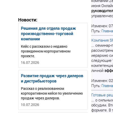
компании Ze
июня Онлай
руководите
управленче
Новости:
Изменен: 07
Решения для отдела продаж
Путь:
Главн
производственно-торговой
компании
Компания SR
... семинар
Кейс с рассказом о недавно
рассмотрен
проведенном корпоративном
иерархию си
проекте.
следующие т
16.07.2026
компетенци
личной
эффе
Развитие продаж через дилеров
Изменен: 02
и дистрибьюторов
Путь:
Главн
Рассказ о реализованном
корпоративном кейсе по увеличению
Готовые ре
продаж через дилеров.
... о сильн
10.07.2026
обсудим. Вт
формате. В 