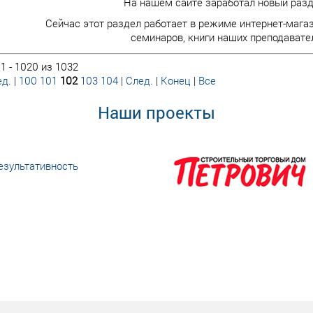
На нашем сайте заработал новый разде
Сейчас этот раздел работает в режиме интернет-мага
семинаров, книги наших преподавате
1 - 1020 из 1032
д.
|
100
101
102
103
104
|
След.
|
Конец
|
Все
Наши проекты
езультативность
еке человеческий ресурс,
м...»