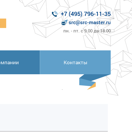
+7 (495) 796-11-35
src@src-master.ru
к
пн. - пт. с 9.00 до 18.00
омпании
Контакты