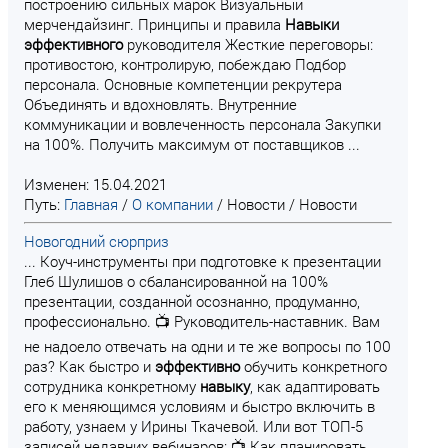
построению сильных марок Визуальный
мерчендайзинг. Принципы и правила
Навыки
эффективного
руководителя Жесткие переговоры:
противостою, контролирую, побеждаю Подбор
персонала. Основные компетенции рекрутера
Объединять и вдохновлять. Внутренние
коммуникации и вовлеченность персонала Закупки
на 100%. Получить максимум от поставщиков ...
Изменен: 15.04.2021
Путь:
Главная
/
О компании
/
Новости
/
Новости
Новогодний сюрприз
... Коуч-инструменты при подготовке к презентации
Глеб Шулишов о сбалансированной на 100%
презентации, созданной осознанно, продуманно,
профессионально. 📺 Руководитель-наставник. Вам
не надоело отвечать на одни и те же вопросы по 100
раз? Как быстро и
эффективно
обучить конкретного
сотрудника конкретному
навыку
, как адаптировать
его к меняющимся условиям и быстро включить в
работу, узнаем у Ирины Ткачевой. Или вот ТОП-5
записей недавних вебинаров: 📺 Как планировать