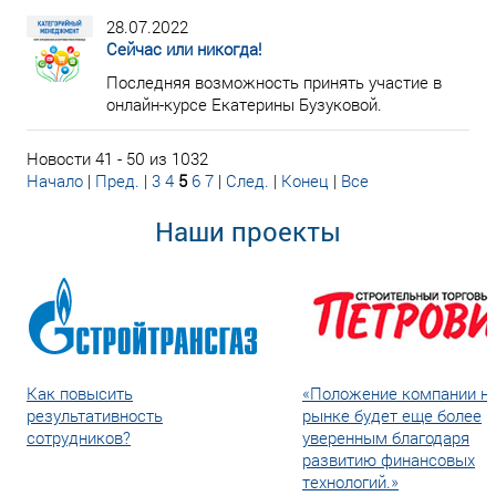
28.07.2022
Сейчас или никогда!
Последняя возможность принять участие в
онлайн-курсе Екатерины Бузуковой.
Новости 41 - 50 из 1032
Начало
|
Пред.
|
3
4
5
6
7
|
След.
|
Конец
|
Все
Наши проекты
Как повысить
«Положение компании н
результативность
рынке будет еще более
сотрудников?
уверенным благодаря
развитию финансовых
технологий.»