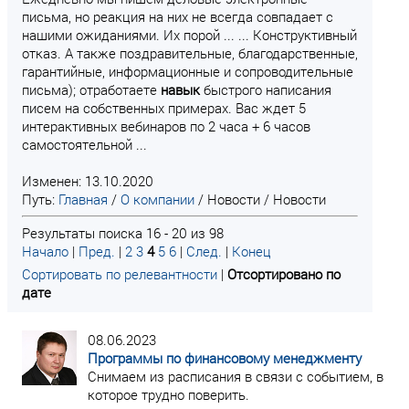
письма, но реакция на них не всегда совпадает с
нашими ожиданиями. Их порой ... ... Конструктивный
отказ. А также поздравительные, благодарственные,
гарантийные, информационные и сопроводительные
письма); отработаете
навык
быстрого написания
писем на собственных примерах. Вас ждет 5
интерактивных вебинаров по 2 часа + 6 часов
самостоятельной ...
Изменен: 13.10.2020
Путь:
Главная
/
О компании
/
Новости
/
Новости
Результаты поиска 16 - 20 из 98
Начало
|
Пред.
|
2
3
4
5
6
|
След.
|
Конец
Сортировать по релевантности
|
Отсортировано по
дате
08.06.2023
Программы по финансовому менеджменту
Снимаем из расписания в связи с событием, в
которое трудно поверить.