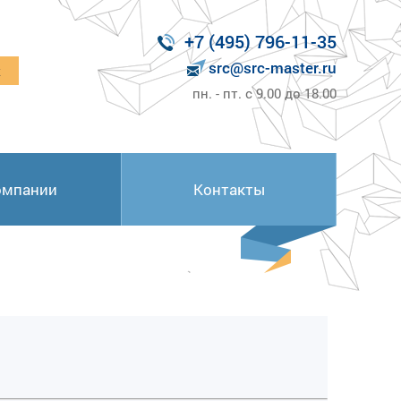
+7 (495) 796-11-35
src@src-master.ru
к
пн. - пт. с 9.00 до 18.00
омпании
Контакты