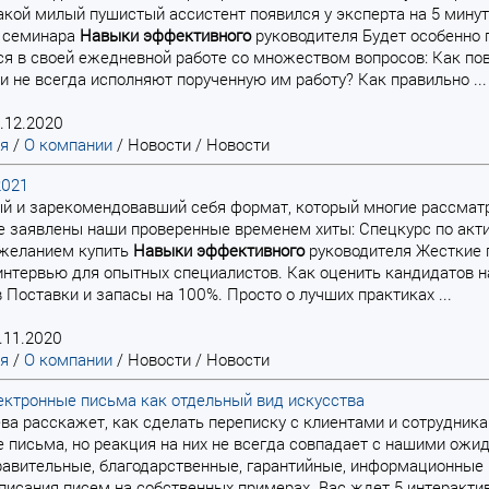
акой милый пушистый ассистент появился у эксперта на 5 минут
 семинара
Навыки
эффективного
руководителя Будет особенно
я в своей ежедневной работе со множеством вопросов: Как п
 не всегда исполняют порученную им работу? Как правильно ...
.12.2020
ая
/
О компании
/
Новости
/
Новости
2021
ый и зарекомендовавший себя формат, который многие рассмат
ке заявлены наши проверенные временем хиты: Спецкурс по а
 желанием купить
Навыки
эффективного
руководителя Жесткие 
интервью для опытных специалистов. Как оценить кандидатов 
Поставки и запасы на 100%. Просто о лучших практиках ...
.11.2020
ая
/
О компании
/
Новости
/
Новости
ктронные письма как отдельный вид искусства
ва расскажет, как сделать переписку с клиентами и сотрудник
 письма, но реакция на них не всегда совпадает с нашими ожидан
авительные, благодарственные, гарантийные, информационные 
писания писем на собственных примерах. Вас ждет 5 интерактив