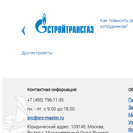
Как повысить р
сотрудников?
Другие проекты
«У кого в XXI в
тот правит миро
Контактная информация:
Об
+7 (495) 796-11-35
П
За
пн. - пт. с 9.00 до 18.00
М
src@src-master.ru
Уп
Юридический адрес: 109145, Москва,
Ф
Вн.тер.г. Муниципальный Округ Выхино-