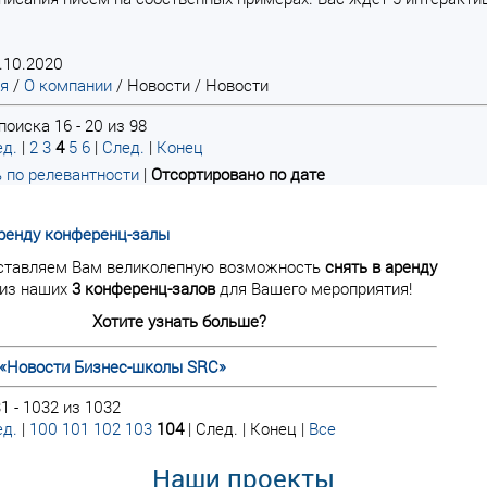
.10.2020
ая
/
О компании
/
Новости
/
Новости
оиска 16 - 20 из 98
д.
|
2
3
4
5
6
|
След.
|
Конец
 по релевантности
|
Отсортировано по дате
ренду конференц-залы
ставляем Вам великолепную возможность
снять в аренду
из наших
3 конференц-залов
для Вашего мероприятия!
Хотите узнать больше?
«Новости Бизнес-школы SRC»
1 - 1032 из 1032
д.
|
100
101
102
103
104
| След. | Конец
|
Все
Наши проекты