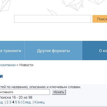
Поис
е тренинги
Другие форматы
О к
 компании
>
Новости
и
тей по названию, описанию и ключевым словам.
оиска 16 - 20 из 98
д.
|
2
3
4
5
6
|
След.
|
Конец