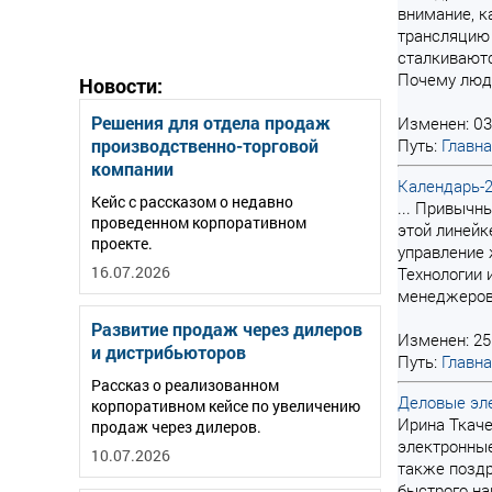
внимание, к
трансляцию
сталкиваютс
Почему люди
Новости:
Решения для отдела продаж
Изменен: 03
производственно-торговой
Путь:
Главн
компании
Календарь-
Кейс с рассказом о недавно
... Привычн
проведенном корпоративном
этой линей
проекте.
управление
16.07.2026
Технологии 
менеджеров 
Развитие продаж через дилеров
Изменен: 25
и дистрибьюторов
Путь:
Главн
Рассказ о реализованном
Деловые эле
корпоративном кейсе по увеличению
Ирина Ткаче
продаж через дилеров.
электронные
10.07.2026
также поздр
быстрого на