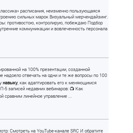
 «Классика» расписания, неизменно пользующаяся
строению сильных марок Визуальный мерчендайзинг.
ры: противостою, контролирую, побеждаю Подбор
нутренние коммуникации и вовлеченность персонала
сированной на 100% презентации, созданной
е надоело отвечать на одни и те же вопросы по 100
му
навыку
, как адаптировать его к меняющимся
П-5 записей недавних вебинаров: 📺 Как
 сравним линейное управление ...
мотр: Смотреть на YouTube-канале SRC И обратите