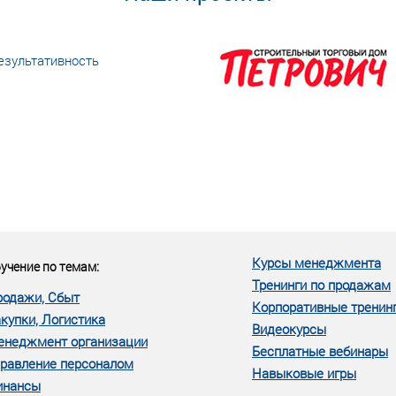
езультативность
еке человеческий ресурс,
м...»
Курсы менеджмента
учение по темам:
Тренинги по продажам
родажи, Сбыт
Корпоративные тренин
купки, Логистика
Видеокурсы
енеджмент организации
Бесплатные вебинары
равление персоналом
Навыковые игры
инансы