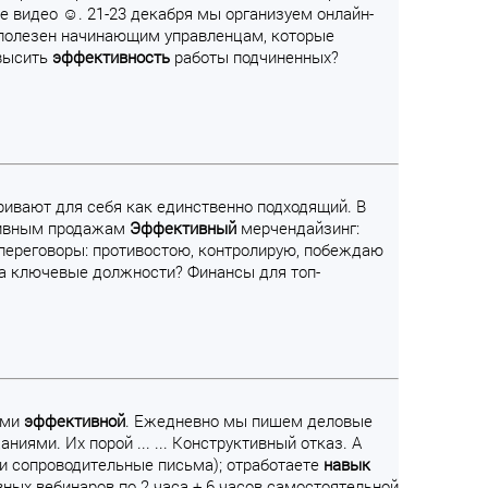
е видео ☺. 21-23 декабря мы организуем онлайн-
 полезен начинающим управленцам, которые
овысить
эффективность
работы подчиненных?
ривают для себя как единственно подходящий. В
ктивным продажам
Эффективный
мерчендайзинг:
переговоры: противостою, контролирую, побеждаю
на ключевые должности? Финансы для топ-
ами
эффективной
. Ежедневно мы пишем деловые
иями. Их порой ... ... Конструктивный отказ. А
и сопроводительные письма); отработаете
навык
ных вебинаров по 2 часа + 6 часов самостоятельной