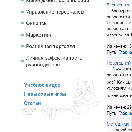
Менеджмент организации
Расписание
... брониро
Управление персоналом
спросом: Сп
Принципы и
Финансы
персонала. 
Маркетинг
Закупки на 
Розничная торговля
Изменен: 15
Путь:
Главн
Личная эффективность
Новогодний
руководителя
... Коуч-ин
осознанно, 
раз? Как бы
Учебное видео
условиям и 
Навыковые игры
планировать
Статьи
Изменен: 29
Путь:
Главн
Менеджмент
... Подробн