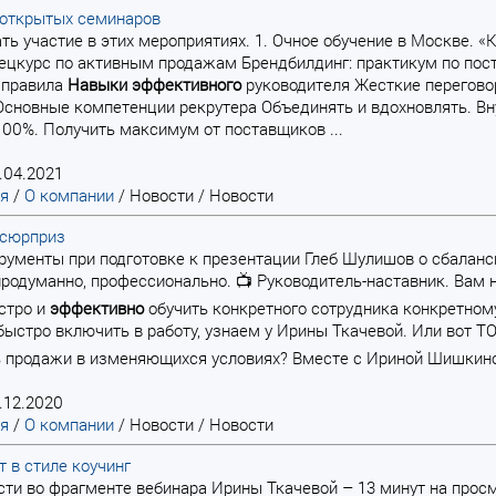
 открытых семинаров
вать участие в этих мероприятиях. 1. Очное обучение в Москве.
ецкурс по активным продажам Брендбилдинг: практикум по по
 правила
Навыки
эффективного
руководителя Жесткие перегово
Основные компетенции рекрутера Объединять и вдохновлять. В
100%. Получить максимум от поставщиков ...
.04.2021
ая
/
О компании
/
Новости
/
Новости
 сюрприз
струменты при подготовке к презентации Глеб Шулишов о сбалан
продуманно, профессионально. 📺 Руководитель-наставник. Вам н
стро и
эффективно
обучить конкретного сотрудника конкретно
быстро включить в работу, узнаем у Ирины Ткачевой. Или вот ТО
 продажи в изменяющихся условиях? Вместе с Ириной Шишкиной
.12.2020
ая
/
О компании
/
Новости
/
Новости
 в стиле коучинг
ости во фрагменте вебинара Ирины Ткачевой – 13 минут на прос