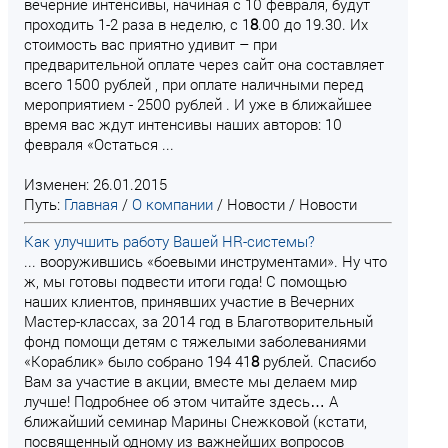
вечерние интенсивы, начиная с 10 февраля, будут
проходить 1-2 раза в неделю, с 1
8
.00 до 19.30. Их
стоимость вас приятно удивит – при
предварительной оплате через сайт она составляет
всего 1500 рублей , при оплате наличными перед
мероприятием - 2500 рублей . И уже в ближайшее
время вас ждут интенсивы наших авторов: 10
февраля «Остаться ...
Изменен: 26.01.2015
Путь:
Главная
/
О компании
/
Новости
/
Новости
Как улучшить работу Вашей HR-системы?
... вооружившись «боевыми инструментами». Ну что
ж, мы готовы подвести итоги года! С помощью
наших клиентов, принявших участие в Вечерних
Мастер-классах, за 2014 год в Благотворительный
фонд помощи детям с тяжелыми заболеваниями
«Кораблик» было собрано 194 41
8
рублей. Спасибо
Вам за участие в акции, вместе мы делаем мир
лучше! Подробнее об этом читайте здесь… А
ближайший семинар Марины Снежковой (кстати,
посвященный одному из важнейших вопросов