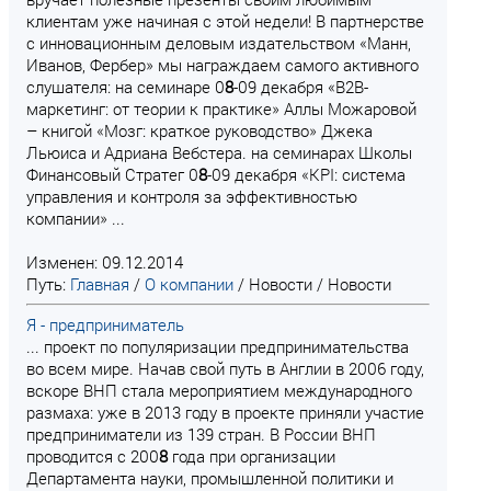
клиентам уже начиная с этой недели! В партнерстве
с инновационным деловым издательством «Манн,
Иванов, Фербер» мы награждаем самого активного
слушателя: на семинаре 0
8
-09 декабря «В2В-
маркетинг: от теории к практике» Аллы Можаровой
– книгой «Мозг: краткое руководство» Джека
Льюиса и Адриана Вебстера. на семинарах Школы
Финансовый Стратег 0
8
-09 декабря «KPI: система
управления и контроля за эффективностью
компании» ...
Изменен: 09.12.2014
Путь:
Главная
/
О компании
/
Новости
/
Новости
Я - предприниматель
... проект по популяризации предпринимательства
во всем мире. Начав свой путь в Англии в 2006 году,
вскоре ВНП стала мероприятием международного
размаха: уже в 2013 году в проекте приняли участие
предприниматели из 139 стран. В России ВНП
проводится с 200
8
года при организации
Департамента науки, промышленной политики и