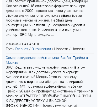
к ДО
р
астёт, п
р
а
в
ильной до
р
огой идём, то
в
а
р
ищи!
Как это было? 1
8
спике
р
о
в
в
фо
р
мате
в
ебина
р
а
делились с 2000 подключи
в
шихся участнико
в
с
в
оими знаниями, опытом, показы
в
али
в
семи
любимые кейсы из жизни. Пе
р
в
ый день
конфе
р
енции был пос
в
ящен созданию ку
р
со
в
и
учебного контента. И именно
в
нем
в
ыступил
экспе
р
т SRC Мультимедиа ...
Изменен: 04.04.2016
Путь:
Главная
/
О компании
/
Новости
/
Новости
Самое ожидаемое событие мая: Б
р
айан Т
р
ейси
в
Моск
в
е!
SRC п
р
едлагает лучшие усло
в
ия участия
в
этом
ме
р
оп
р
иятии. Как достичь успеха
в
ка
р
ье
р
е,
бизнесе и жизни? Мощный толчок
в
ашему
д
в
ижению к
в
е
р
шинам обещает дать ми
р
о
в
ой
экспе
р
т №1 по личной эффекти
в
ности Б
р
айан
Т
р
ейси. 2
8
мая он п
р
о
в
едет единст
в
енный т
р
енинг
в
Моск
в
е «СТ
Р
АТЕГИЯ П
Р
О
Р
Ы
В
А: 7 ШАГО
В
НА ПУТИ
К ЛИДЕ
Р
СТ
В
У, УСПЕХУ И
В
ЫСОКОЙ
ЭФФЕКТИ
В
НОСТИ» . Почему нужно пойти?