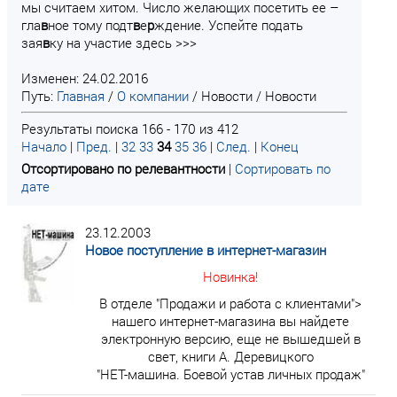
мы считаем хитом. Число желающих посетить ее –
гла
в
ное тому подт
в
е
р
ждение. Успейте подать
зая
в
ку на участие здесь >>>
Изменен: 24.02.2016
Путь:
Главная
/
О компании
/
Новости
/
Новости
Результаты поиска 166 - 170 из 412
Начало
|
Пред.
|
32
33
34
35
36
|
След.
|
Конец
Отсортировано по релевантности
|
Сортировать по
дате
23.12.2003
Новое поступление в интернет-магазин
Новинка!
В отделе "Продажи и работа с клиентами">
нашего интернет-магазина вы найдете
электронную версию, еще не вышедшей в
свет, книги А. Деревицкого
"НЕТ-машина. Боевой устав личных продаж"