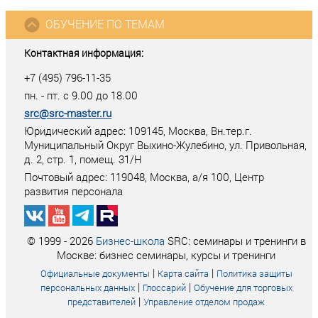
ОБУЧЕНИЕ ПО ТЕМАМ
Контактная информация:
+7 (495) 796-11-35
пн. - пт. с 9.00 до 18.00
src@src-master.ru
Юридический адрес: 109145, Москва, Вн.тер.г.
Муниципальный Округ Выхино-Жулебино, ул. Привольная,
д. 2, стр. 1, помещ. 31/Н
Почтовый адрес:
119048
,
Москва
, а/я
100
, Центр
развития персонала
© 1999 - 2026
Бизнес-школа
SRC: семинары и тренинги в
Москве: бизнес семинары, курсы и тренинги
|
|
Официальные документы
Карта сайта
Политика защиты
|
|
персональных данных
Глоссарий
Обучение для торговых
|
представителей
Управление отделом продаж