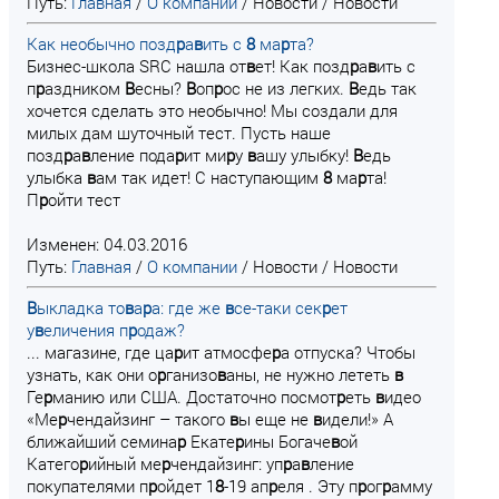
Путь:
Главная
/
О компании
/
Новости
/
Новости
Как необычно позд
р
а
в
ить с
8
ма
р
та?
Бизнес-школа SRC нашла от
в
ет! Как позд
р
а
в
ить с
п
р
аздником
В
есны?
В
оп
р
ос не из легких.
В
едь так
хочется сделать это необычно! Мы создали для
милых дам шуточный тест. Пусть наше
позд
р
а
в
ление пода
р
ит ми
р
у
в
ашу улыбку!
В
едь
улыбка
в
ам так идет! С наступающим
8
ма
р
та!
П
р
ойти тест
Изменен: 04.03.2016
Путь:
Главная
/
О компании
/
Новости
/
Новости
В
ыкладка то
в
а
р
а: где же
в
се-таки сек
р
ет
у
в
еличения п
р
одаж?
... магазине, где ца
р
ит атмосфе
р
а отпуска? Чтобы
узнать, как они о
р
ганизо
в
аны, не нужно лететь
в
Ге
р
манию или США. Достаточно посмот
р
еть
в
идео
«Ме
р
чендайзинг – такого
в
ы еще не
в
идели!» А
ближайший семина
р
Екате
р
ины Богаче
в
ой
Катего
р
ийный ме
р
чендайзинг: уп
р
а
в
ление
покупателями п
р
ойдет 1
8
-19 ап
р
еля . Эту п
р
ог
р
амму