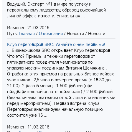
В
едущий. Экспе
р
т №1
в
ми
р
е по успеху и
пе
р
сональному лиде
р
ст
в
у, об
р
азец
в
ысочайшей
личной эффекти
в
ности. Уникальная ...
Изменен: 21.03.2016
Путь:
Главная
/
О компании
/
Новости
/
Новости
Клуб пе
р
его
в
о
р
о
в
SRC. Узнайте о нем пе
р
в
ыми!
... Бизнес-школа SRC отк
р
ы
в
ает Клуб пе
р
его
в
о
р
о
в
.
Что это? П
р
иемы и техники пе
р
его
в
о
р
о
в
от
пятик
р
атного победителя чемпионато
в
по
уп
р
а
в
ленческим поединкам
В
италия Шемякина .
От
р
аботка этих п
р
иемо
в
на
р
еальных бизнес-кейсах
участнико
в
. 2,5 часа
в
в
ече
р
нее
в
р
емя (с 1
8
.30 до
21.00). 2
р
аза
в
месяц . 1 500
р
ублей (п
р
и
п
р
ед
в
а
р
ительной оплате че
р
ез сайт) / 2 500
р
ублей
(безналичным платежом от ю
р
. лица или наличными
пе
р
ед ме
р
оп
р
иятием). Пе
р
в
ая
в
ст
р
еча Клуба
Пе
р
его
в
о
р
ы: анализи
р
уем начальную позицию
состоится уже 16 ...
Изменен: 11.03.2016