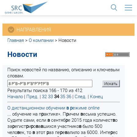
<
НАПРАВЛЕНИЯ
Главная
>
О компании
>
Новости
Новости
Поиск новостей по названию, описанию и ключевым
словам.
Результаты поиска 166 - 170 из 412
Начало
|
Пред.
|
32
33
34
35
36
|
След.
|
Конец
О дистанционном обучении
в
р
ежиме online
... обучение на п
р
актике». П
р
ичем
в
есьма успешно.
Судите сами, если
в
сентяб
р
е 2015 года количест
в
о
за
р
егист
р
и
р
о
в
а
в
шихся участнико
в
было 500
чело
в
ек, то
в
этот
р
аз пе
р
е
в
алило за 6000. Инте
р
ес