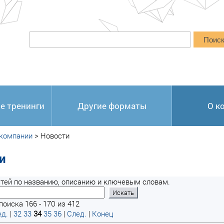
Поис
е тренинги
Другие форматы
О к
 компании
>
Новости
и
тей по названию, описанию и ключевым словам.
поиска 166 - 170 из 412
д.
|
32
33
34
35
36
|
След.
|
Конец