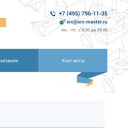
+7 (495) 796-11-35
src@src-master.ru
к
пн. - пт. с 9.00 до 18.00
омпании
Контакты