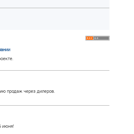
пании
оекте.
ию продаж через дилеров.
6 июня!