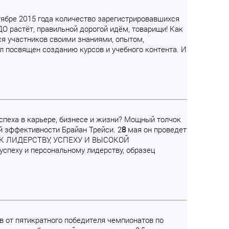
нтябре 2015 года количество зарегистрировавшихся
ДО растёт, правильной дорогой идём, товарищи! Как
я участников своими знаниями, опытом,
 посвящен созданию курсов и учебного контента. И
успеха в карьере, бизнесе и жизни? Мощный толчок
 эффективности Брайан Трейси. 2
8
мая он проведет
И К ЛИДЕРСТВУ, УСПЕХУ И ВЫСОКОЙ
спеху и персональному лидерству, образец
ов от пятикратного победителя чемпионатов по