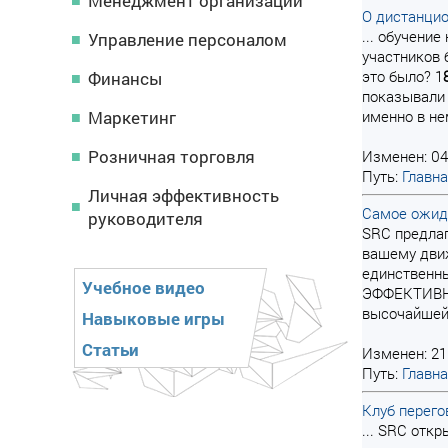
Менеджмент организации
О дистанцио
... обучени
Управление персоналом
участников 
это было? 1
Финансы
показывали 
Маркетинг
именно в не
Розничная торговля
Изменен: 04
Путь:
Главн
Личная эффективность
Самое ожида
руководителя
SRC предлаг
вашему движ
единственн
Учебное видео
ЭФФЕКТИВНОС
высочайшей 
Навыковые игры
Статьи
Изменен: 21
Путь:
Главн
Клуб перего
... SRC отк