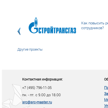
Как повысить р
сотрудников?
Другие проекты
«У кого в XXI в
тот правит миро
Контактная информация:
Об
+7 (495) 796-11-35
П
За
пн. - пт. с 9.00 до 18.00
М
src@src-master.ru
Уп