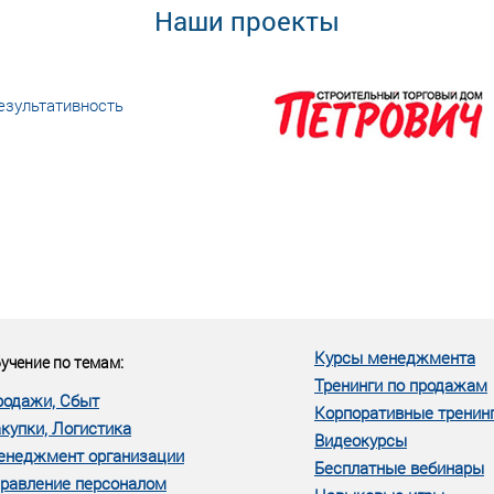
Наши проекты
езультативность
еке человеческий ресурс,
м...»
Курсы менеджмента
учение по темам:
Тренинги по продажам
родажи, Сбыт
Корпоративные тренин
купки, Логистика
Видеокурсы
енеджмент организации
Бесплатные вебинары
равление персоналом