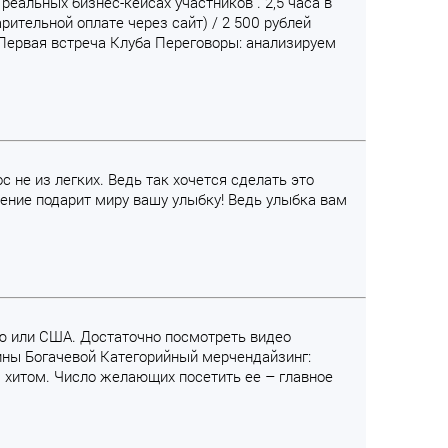
еальных бизнес-кейсах участников . 2,5 часа в
варительной оплате через сайт) / 2 500 рублей
Первая встреча Клуба Переговоры: анализируем
 не из легких. Ведь так хочется сделать это
ение подарит миру вашу улыбку! Ведь улыбка вам
нию или США. Достаточно посмотреть видео
ины Богачевой Категорийный мерчендайзинг:
м хитом. Число желающих посетить ее – главное