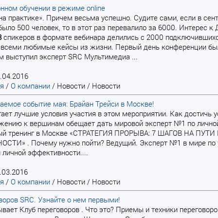
нном обучении в режиме online
е на практике». Причем весьма успешно. Судите сами, если в се
было 500 человек, то в этот раз перевалило за 6000. Интерес к 
8
спикеров в формате вебинара делились с 2000 подключившихс
всеми любимые кейсы из жизни. Первый день конференции был
м выступил эксперт SRC Мультимедиа ...
.04.2016
ая
/
О компании
/
Новости
/
Новости
емое событие мая: Брайан Трейси в Москве!
ает лучшие условия участия в этом мероприятии. Как достичь 
ению к вершинам обещает дать мировой эксперт №1 по личной
ый тренинг в Москве «СТРАТЕГИЯ ПРОРЫВА: 7 ШАГОВ НА ПУТ
ТИ» . Почему нужно пойти? Ведущий. Эксперт №1 в мире по у
личной эффективности....
.03.2016
ая
/
О компании
/
Новости
/
Новости
воров SRC. Узнайте о нем первыми!
рывает Клуб переговоров . Что это? Приемы и техники переговор