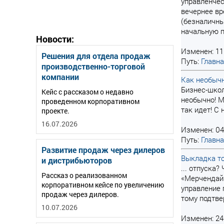
управленчес
вечернее вр
(безналичны
начальную п
Новости:
Изменен: 11
Решения для отдела продаж
Путь:
Главн
производственно-торговой
компании
Как необыч
Бизнес-школ
Кейс с рассказом о недавно
необычно! М
проведенном корпоративном
так идет! 
проекте.
16.07.2026
Изменен: 04
Путь:
Главн
Развитие продаж через дилеров
Выкладка то
и дистрибьюторов
... отпуска
Рассказ о реализованном
«Мерчендайз
корпоративном кейсе по увеличению
управление 
продаж через дилеров.
тому подтве
10.07.2026
Изменен: 24