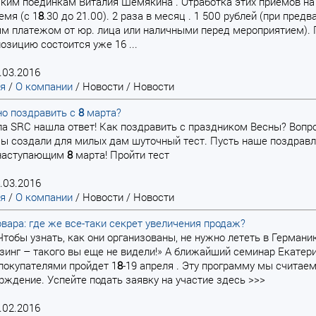
ким поединкам Виталия Шемякина . Отработка этих приемов на р
емя (с 1
8
.30 до 21.00). 2 раза в месяц . 1 500 рублей (при пред
м платежом от юр. лица или наличными перед мероприятием). 
озицию состоится уже 16 ...
.03.2016
ая
/
О компании
/
Новости
/
Новости
но поздравить с
8
марта?
а SRC нашла ответ! Как поздравить с праздником Весны? Вопрос
ы создали для милых дам шуточный тест. Пусть наше поздравл
С наступающим
8
марта! Пройти тест
.03.2016
ая
/
О компании
/
Новости
/
Новости
вара: где же все-таки секрет увеличения продаж?
? Чтобы узнать, как они организованы, не нужно лететь в Герма
инг – такого вы еще не видели!» А ближайший семинар Екатер
покупателями пройдет 1
8
-19 апреля . Эту программу мы считае
рждение. Успейте подать заявку на участие здесь >>>
.02.2016