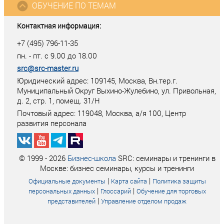
ОБУЧЕНИЕ ПО ТЕМАМ
Контактная информация:
+7 (495) 796-11-35
пн. - пт. с 9.00 до 18.00
src@src-master.ru
Юридический адрес: 109145, Москва, Вн.тер.г.
Муниципальный Округ Выхино-Жулебино, ул. Привольная,
д. 2, стр. 1, помещ. 31/Н
Почтовый адрес:
119048
,
Москва
, а/я
100
, Центр
развития персонала
© 1999 - 2026
Бизнес-школа
SRC: семинары и тренинги в
Москве: бизнес семинары, курсы и тренинги
|
|
Официальные документы
Карта сайта
Политика защиты
|
|
персональных данных
Глоссарий
Обучение для торговых
|
представителей
Управление отделом продаж