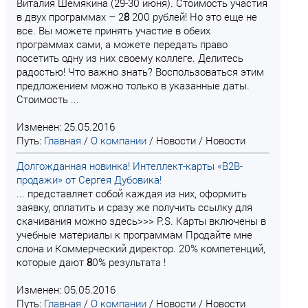
Виталия Шемякина (29-30 июня). Стоимость участия
в двух программах – 2
8
200 рублей! Но это еще не
все. Вы можете принять участие в обеих
программах сами, а можете передать право
посетить одну из них своему коллеге. Делитесь
радостью! Что важно знать? Воспользоваться этим
предложением можно только в указанные даты.
Стоимость ...
Изменен: 25.05.2016
Путь:
Главная
/
О компании
/
Новости
/
Новости
Долгожданная новинка! Интеллект-карты «B2B-
продажи» от Сергея Дубовика!
... представляет собой каждая из них, оформить
заявку, оплатить и сразу же получить ссылку для
скачивания можно здесь>>> P.S. Карты включены в
учебные материалы к программам Продайте мне
слона и Коммерческий директор. 20% компетенций,
которые дают
8
0% результата !
Изменен: 05.05.2016
Путь:
Главная
/
О компании
/
Новости
/
Новости