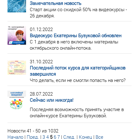
Замечательная новость
Старт акции со скидкой 50% на видеокурсы -
26 декабря.
01.12.2022
Видеокурс Екатерины Бузуковой обновлен
С 1 декабря в него включены материалы
октябрьского онлайн-потока.
31.10.2022
Последний поток курса для категорийщиков
завершился
Что делать, если не смогли попасть на него?
28.07.2022
Сейчас или никогда!
Последняя возможность принять участие в
онлайн-курсе Екатерины Бузуковой.
Новости 41 - 50 из 1032
Начало
|
Пред.
|
3
4
5
6
7
|
След.
|
Конец
|
Все