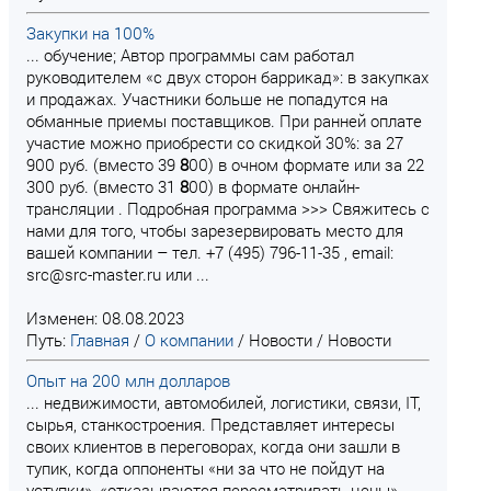
Закупки на 100%
... обучение; Автор программы сам работал
руководителем «с двух сторон баррикад»: в закупках
и продажах. Участники больше не попадутся на
обманные приемы поставщиков. При ранней оплате
участие можно приобрести со скидкой 30%: за 27
900 руб. (вместо 39
8
00) в очном формате или за 22
300 руб. (вместо 31
8
00) в формате онлайн-
трансляции . Подробная программа >>> Свяжитесь с
нами для того, чтобы зарезервировать место для
вашей компании – тел. +7 (495) 796-11-35 , email:
src@src-master.ru или ...
Изменен: 08.08.2023
Путь:
Главная
/
О компании
/
Новости
/
Новости
Опыт на 200 млн долларов
... недвижимости, автомобилей, логистики, связи, IT,
сырья, станкостроения. Представляет интересы
своих клиентов в переговорах, когда они зашли в
тупик, когда оппоненты «ни за что не пойдут на
уступки», «отказываются пересматривать цены»,