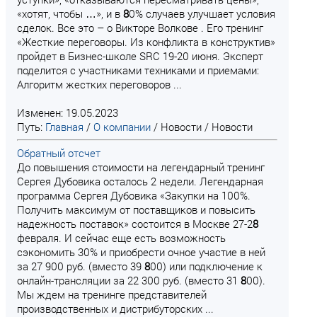
«хотят, чтобы …», и в
8
0% случаев улучшает условия
сделок. Все это – о Викторе Волкове . Его тренинг
«Жесткие переговоры. Из конфликта в конструктив»
пройдет в Бизнес-школе SRC 19-20 июня. Эксперт
поделится с участниками техниками и приемами:
Алгоритм жестких переговоров ...
Изменен: 19.05.2023
Путь:
Главная
/
О компании
/
Новости
/
Новости
Обратный отсчет
До повышения стоимости на легендарный тренинг
Сергея Дубовика осталось 2 недели. Легендарная
программа Сергея Дубовика «Закупки на 100%.
Получить максимум от поставщиков и повысить
надежность поставок» состоится в Москве 27-2
8
февраля. И сейчас еще есть возможность
сэкономить 30% и приобрести очное участие в ней
за 27 900 руб. (вместо 39
8
00) или подключение к
онлайн-трансляции за 22 300 руб. (вместо 31
8
00).
Мы ждем на тренинге представителей
производственных и дистрибуторских ...