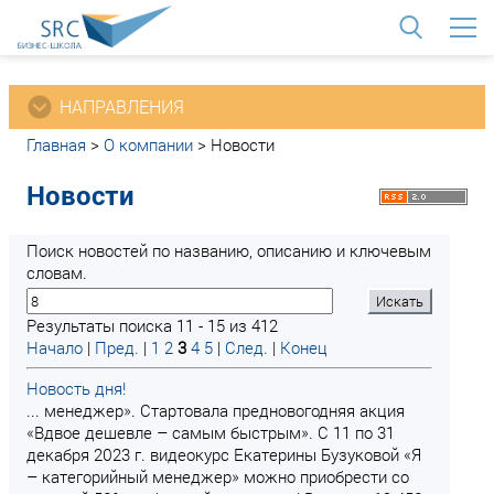
<
НАПРАВЛЕНИЯ
Главная
>
О компании
>
Новости
Новости
Поиск новостей по названию, описанию и ключевым
словам.
Результаты поиска 11 - 15 из 412
Начало
|
Пред.
|
1
2
3
4
5
|
След.
|
Конец
Новость дня!
... менеджер». Стартовала предновогодняя акция
«Вдвое дешевле – самым быстрым». С 11 по 31
декабря 2023 г. видеокурс Екатерины Бузуковой «Я
– категорийный менеджер» можно приобрести со