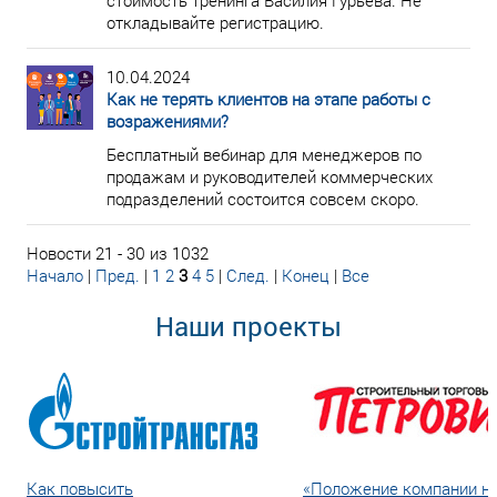
стоимость тренинга Василия Гурьева. Не
откладывайте регистрацию.
10.04.2024
Как не терять клиентов на этапе работы с
возражениями?
Бесплатный вебинар для менеджеров по
продажам и руководителей коммерческих
подразделений состоится совсем скоро.
Новости 21 - 30 из 1032
Начало
|
Пред.
|
1
2
3
4
5
|
След.
|
Конец
|
Все
Наши проекты
Как повысить
«Положение компании н