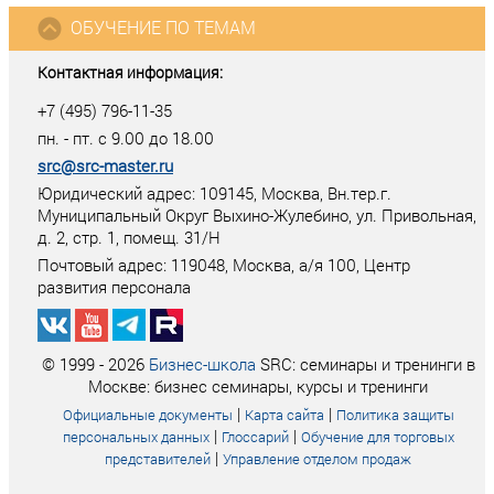
ОБУЧЕНИЕ ПО ТЕМАМ
Контактная информация:
+7 (495) 796-11-35
пн. - пт. с 9.00 до 18.00
src@src-master.ru
Юридический адрес: 109145, Москва, Вн.тер.г.
Муниципальный Округ Выхино-Жулебино, ул. Привольная,
д. 2, стр. 1, помещ. 31/Н
Почтовый адрес:
119048
,
Москва
, а/я
100
, Центр
развития персонала
© 1999 - 2026
Бизнес-школа
SRC: семинары и тренинги в
Москве: бизнес семинары, курсы и тренинги
|
|
Официальные документы
Карта сайта
Политика защиты
|
|
персональных данных
Глоссарий
Обучение для торговых
|
представителей
Управление отделом продаж