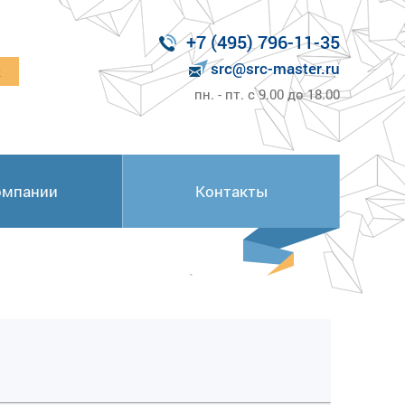
+7 (495) 796-11-35
src@src-master.ru
к
пн. - пт. с 9.00 до 18.00
омпании
Контакты