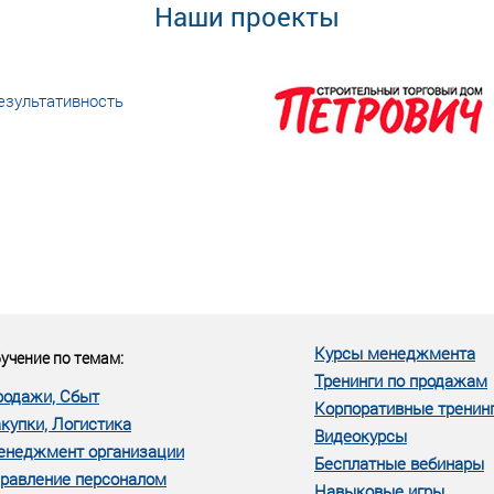
Наши проекты
езультативность
еке человеческий ресурс,
м...»
Курсы менеджмента
учение по темам:
Тренинги по продажам
родажи, Сбыт
Корпоративные тренин
купки, Логистика
Видеокурсы
енеджмент организации
Бесплатные вебинары
равление персоналом
Навыковые игры