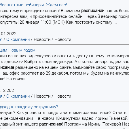
бесплатные вебинары. Ждем вас!
вою тему и приходите онлайн! В зимнем
расписании
наших беспл
 интересна вам, и присоединяйтесь онлайн! Первый вебинар прой
опустить! 20 января 11:00 (МСК) Как построить систему ...
.01.2022
ая
/
О компании
/
Новости
/
Новости
щим Новым годом!
 один из наших видеокурсов и оплатить доступ к нему по «замор
ь здесь>>> Выбрать свой видеокурс А с конца января ждем вас
писание
размещено на нашем сайте. Выбирайте свою программу,
Наш офис работает до 29 декабря, потом мы будем на каникулах
о! На связи ...
.12.2021
ая
/
О компании
/
Новости
/
Новости
одход к каждому сотруднику?
 минусы? Как управлять представителями разных типов? Ответы 
е рекомендации – в новом 18-минутном видео Ирины Ткачевой.
главный хит нашего
расписания
! Программа Ирины Ткачевой Нав