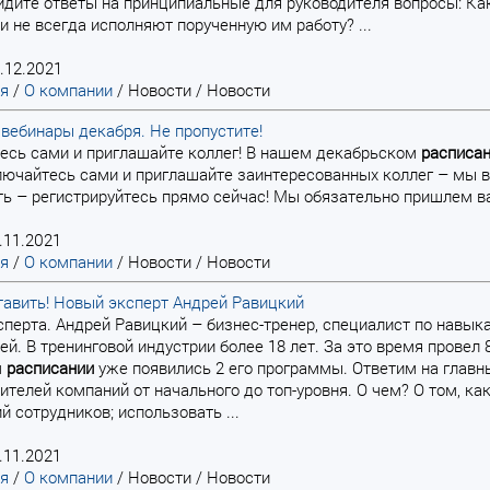
дите ответы на принципиальные для руководителя вопросы: К
 не всегда исполняют порученную им работу? ...
.12.2021
ая
/
О компании
/
Новости
/
Новости
вебинары декабря. Не пропустите!
есь сами и приглашайте коллег! В нашем декабрьском
расписа
ючайтесь сами и приглашайте заинтересованных коллег – мы вс
ть – регистрируйтесь прямо сейчас! Мы обязательно пришлем ва
.11.2021
ая
/
О компании
/
Новости
/
Новости
авить! Новый эксперт Андрей Равицкий
эксперта. Андрей Равицкий – бизнес-тренер, специалист по на
ей. В тренинговой индустрии более 18 лет. За это время прове
м
расписании
уже появились 2 его программы. Ответим на главн
ителей компаний от начального до топ-уровня. О чем? О том, к
й сотрудников; использовать ...
.11.2021
ая
/
О компании
/
Новости
/
Новости