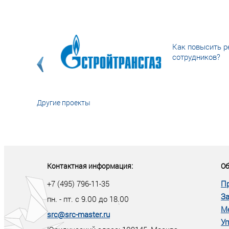
Как повысить р
сотрудников?
Другие проекты
«У кого в XXI в
тот правит миро
Контактная информация:
Об
+7 (495) 796-11-35
П
За
пн. - пт. с 9.00 до 18.00
М
src@src-master.ru
Уп