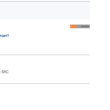
тоят?
е SRC.