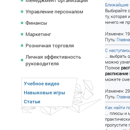
Менеджмент организации
Ближайшие 
Выбирайте с
Управление персоналом
ту, которая
ничего не пр
Финансы
Маркетинг
Изменен: 19
Путь:
Главн
Розничная торговля
С наступаю
... выбрать
Личная эффективность
можно узнат
руководителя
Полное
рас
расписание
можете смел
Учебное видео
Изменен: 29
Навыковые игры
Путь:
Главн
Статьи
Как найти п
... плюсы и
практически
пропустите 