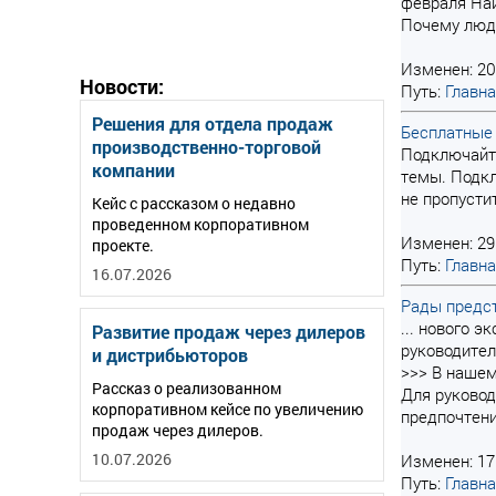
февраля Най
Почему люди
Изменен: 20
Новости:
Путь:
Главн
Решения для отдела продаж
Бесплатные 
производственно-торговой
Подключайт
компании
темы. Подкл
не пропусти
Кейс с рассказом о недавно
проведенном корпоративном
Изменен: 29
проекте.
Путь:
Главн
16.07.2026
Рады предст
... нового 
Развитие продаж через дилеров
руководител
и дистрибьюторов
>>> В наше
Рассказ о реализованном
Для руковод
корпоративном кейсе по увеличению
предпочтени
продаж через дилеров.
10.07.2026
Изменен: 17
Путь:
Главн