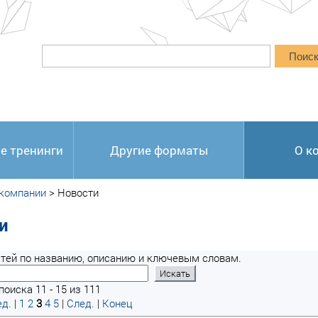
Поис
е тренинги
Другие форматы
О к
 компании
>
Новости
и
тей по названию, описанию и ключевым словам.
оиска 11 - 15 из 111
д.
|
1
2
3
4
5
|
След.
|
Конец