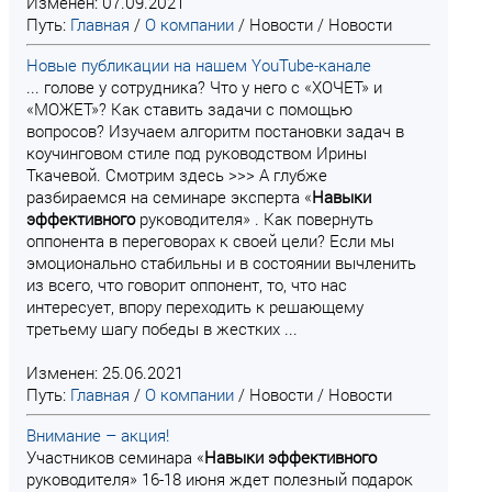
Изменен: 07.09.2021
Путь:
Главная
/
О компании
/
Новости
/
Новости
Новые публикации на нашем YouTube-канале
... голове у сотрудника? Что у него с «ХОЧЕТ» и
«МОЖЕТ»? Как ставить задачи с помощью
вопросов? Изучаем алгоритм постановки задач в
коучинговом стиле под руководством Ирины
Ткачевой. Смотрим здесь >>> А глубже
разбираемся на семинаре эксперта «
Навыки
эффективного
руководителя» . Как повернуть
оппонента в переговорах к своей цели? Если мы
эмоционально стабильны и в состоянии вычленить
из всего, что говорит оппонент, то, что нас
интересует, впору переходить к решающему
третьему шагу победы в жестких ...
Изменен: 25.06.2021
Путь:
Главная
/
О компании
/
Новости
/
Новости
Внимание – акция!
Участников семинара «
Навыки
эффективного
руководителя» 16-18 июня ждет полезный подарок