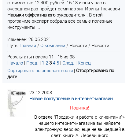
стоимостью 12 400 рублей. 16-18 июня у нас в
очередной раз пройдет семинар-хит Ирины Ткачевой
Навыки
эффективного
руководителя . В этой
программе эксперт собрала все самые полезные
инструменты ...
Изменен: 26.05.2021
Путь:
Главная
/
О компании
/
Новости
/
Новости
Результаты поиска 11 - 15 из 98
Начало
|
Пред.
|
1
2
3
4
5
|
След.
|
Конец
Сортировать по релевантности
|
Отсортировано по
дате
23.12.2003
Новое поступление в интернет-магазин
Новинка!
В отделе "Продажи и работа с клиентами">
нашего интернет-магазина вы найдете
электронную версию, еще не вышедшей в
свет, книги А. Деревицкого