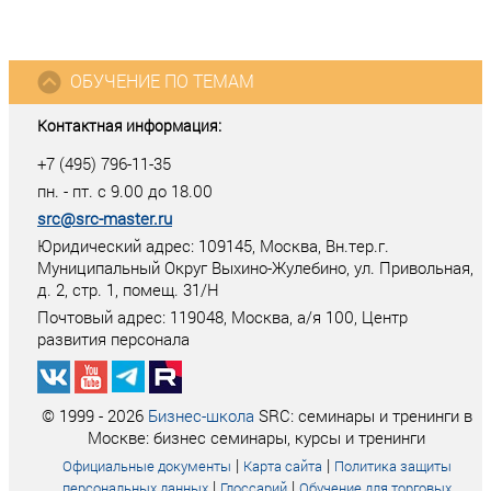
ОБУЧЕНИЕ ПО ТЕМАМ
Контактная информация:
+7 (495) 796-11-35
пн. - пт. с 9.00 до 18.00
src@src-master.ru
Юридический адрес: 109145, Москва, Вн.тер.г.
Муниципальный Округ Выхино-Жулебино, ул. Привольная,
д. 2, стр. 1, помещ. 31/Н
Почтовый адрес:
119048
,
Москва
, а/я
100
, Центр
развития персонала
© 1999 - 2026
Бизнес-школа
SRC: семинары и тренинги в
Москве: бизнес семинары, курсы и тренинги
|
|
Официальные документы
Карта сайта
Политика защиты
|
|
персональных данных
Глоссарий
Обучение для торговых