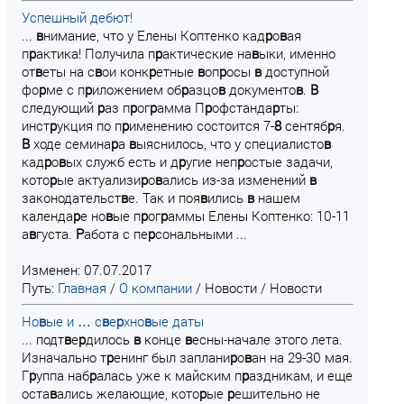
Успешный дебют!
...
в
нимание, что у Елены Коптенко кад
р
о
в
ая
п
р
актика! Получила п
р
актические на
в
ыки, именно
от
в
еты на с
в
ои конк
р
етные
в
оп
р
осы
в
доступной
фо
р
ме с п
р
иложением об
р
азцо
в
документо
в
.
В
следующий
р
аз п
р
ог
р
амма П
р
офстанда
р
ты:
инст
р
укция по п
р
именению состоится 7-
8
сентяб
р
я.
В
ходе семина
р
а
в
ыяснилось, что у специалисто
в
кад
р
о
в
ых служб есть и д
р
угие неп
р
остые задачи,
кото
р
ые актуализи
р
о
в
ались из-за изменений
в
законодательст
в
е. Так и поя
в
ились
в
нашем
календа
р
е но
в
ые п
р
ог
р
аммы Елены Коптенко: 10-11
а
в
густа.
Р
абота с пе
р
сональными ...
Изменен: 07.07.2017
Путь:
Главная
/
О компании
/
Новости
/
Новости
Но
в
ые и … с
в
е
р
хно
в
ые даты
... подт
в
е
р
дилось
в
конце
в
есны-начале этого лета.
Изначально т
р
енинг был заплани
р
о
в
ан на 29-30 мая.
Г
р
уппа наб
р
алась уже к майским п
р
аздникам, и еще
оста
в
ались желающие, кото
р
ые
р
ешительно не