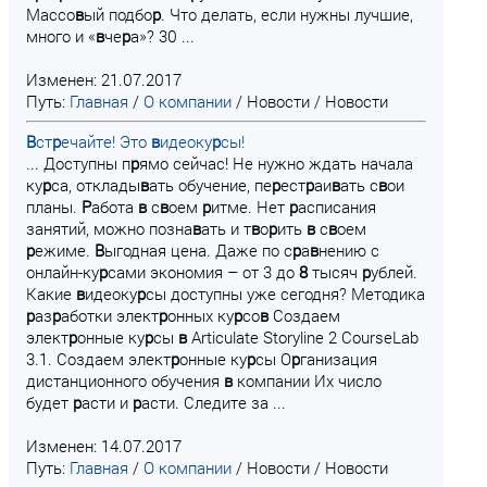
Массо
в
ый подбо
р
. Что делать, если нужны лучшие,
много и «
в
че
р
а»? 30 ...
Изменен: 21.07.2017
Путь:
Главная
/
О компании
/
Новости
/
Новости
В
ст
р
ечайте! Это
в
идеоку
р
сы!
... Доступны п
р
ямо сейчас! Не нужно ждать начала
ку
р
са, отклады
в
ать обучение, пе
р
ест
р
аи
в
ать с
в
ои
планы.
Р
абота
в
с
в
оем
р
итме. Нет
р
асписания
занятий, можно позна
в
ать и т
в
о
р
ить
в
с
в
оем
р
ежиме.
В
ыгодная цена. Даже по с
р
а
в
нению с
онлайн-ку
р
сами экономия – от 3 до
8
тысяч
р
ублей.
Какие
в
идеоку
р
сы доступны уже сегодня? Методика
р
аз
р
аботки элект
р
онных ку
р
со
в
Создаем
элект
р
онные ку
р
сы
в
Articulate Storyline 2 CourseLab
3.1. Создаем элект
р
онные ку
р
сы О
р
ганизация
дистанционного обучения
в
компании Их число
будет
р
асти и
р
асти. Следите за ...
Изменен: 14.07.2017
Путь:
Главная
/
О компании
/
Новости
/
Новости