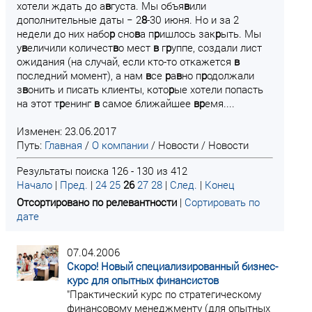
хотели ждать до а
в
густа. Мы объя
в
или
дополнительные даты − 2
8
-30 июня. Но и за 2
недели до них набо
р
сно
в
а п
р
ишлось зак
р
ыть. Мы
у
в
еличили количест
в
о мест
в
г
р
уппе, создали лист
ожидания (на случай, если кто-то откажется
в
последний момент), а нам
в
се
р
а
в
но п
р
одолжали
з
в
онить и писать клиенты, кото
р
ые хотели попасть
на этот т
р
енинг
в
самое ближайшее
в
р
емя....
Изменен: 23.06.2017
Путь:
Главная
/
О компании
/
Новости
/
Новости
Результаты поиска 126 - 130 из 412
Начало
|
Пред.
|
24
25
26
27
28
|
След.
|
Конец
Отсортировано по релевантности
|
Сортировать по
дате
07.04.2006
Скоро! Новый специализированный бизнес-
курс для опытных финансистов
"Практический курс по стратегическому
финансовому менеджменту (для опытных