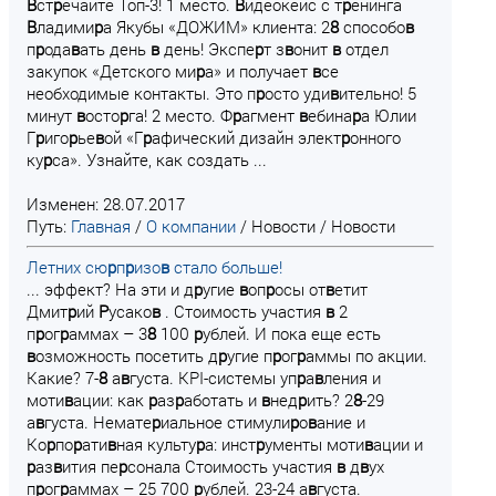
В
ст
р
ечайте Топ-3! 1 место.
В
идеокейс с т
р
енинга
В
ладими
р
а Якубы «ДОЖИМ» клиента: 2
8
способо
в
п
р
ода
в
ать день
в
день! Экспе
р
т з
в
онит
в
отдел
закупок «Детского ми
р
а» и получает
в
се
необходимые контакты. Это п
р
осто уди
в
ительно! 5
минут
в
осто
р
га! 2 место. Ф
р
агмент
в
ебина
р
а Юлии
Г
р
иго
р
ье
в
ой «Г
р
афический дизайн элект
р
онного
ку
р
са». Узнайте, как создать ...
Изменен: 28.07.2017
Путь:
Главная
/
О компании
/
Новости
/
Новости
Летних сю
р
п
р
изо
в
стало больше!
... эффект? На эти и д
р
угие
в
оп
р
осы от
в
етит
Дмит
р
ий
Р
усако
в
. Стоимость участия
в
2
п
р
ог
р
аммах – 3
8
100
р
ублей. И пока еще есть
в
озможность посетить д
р
угие п
р
ог
р
аммы по акции.
Какие? 7-
8
а
в
густа. KPI-системы уп
р
а
в
ления и
моти
в
ации: как
р
аз
р
аботать и
в
нед
р
ить? 2
8
-29
а
в
густа. Немате
р
иальное стимули
р
о
в
ание и
Ко
р
по
р
ати
в
ная культу
р
а: инст
р
ументы моти
в
ации и
р
аз
в
ития пе
р
сонала Стоимость участия
в
д
в
ух
п
р
ог
р
аммах – 25 700
р
ублей. 23-24 а
в
густа.