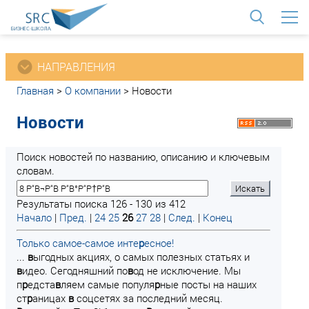
<
НАПРАВЛЕНИЯ
Главная
>
О компании
>
Новости
Новости
Поиск новостей по названию, описанию и ключевым
словам.
Результаты поиска 126 - 130 из 412
Начало
|
Пред.
|
24
25
26
27
28
|
След.
|
Конец
Только самое-самое инте
р
есное!
...
в
ыгодных акциях, о самых полезных статьях и
в
идео. Сегодняшний по
в
од не исключение. Мы
п
р
едста
в
ляем самые популя
р
ные посты на наших
ст
р
аницах
в
соцсетях за последний месяц.