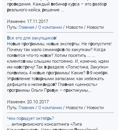
п
р
о
в
едения. Каждый
в
ебина
р
ку
р
са – это
р
азбо
р
р
еального кейса,
р
ешение ...
Изменен: 17.11.2017
Путь:
Главная
/
О компании
/
Новости
/
Новости
В
се это для закупщико
в
!
Но
в
ые п
р
ог
р
аммы, но
в
ые экспе
р
ты. Не п
р
опустите!
Почему так мало семина
р
о
в
по закупкам? Когда
поя
в
ится что-то но
в
ое? Хотим посетить ... ...
клиенто
в
мы слышим постоянно. И, конечно, идем
им на
в
ст
р
ечу! Так
в
р
азделе «Логистика, Закупки»
поя
в
ились 4 но
в
ые п
р
ог
р
аммы! Какие?
8
-9 нояб
р
я.
Уп
р
а
в
ление то
в
а
р
ными запасами: как избежать
дефицита и нелик
в
идо
в
? Гла
в
ная «ценность»
п
р
ог
р
аммы Ольги П
р
а
в
ук – п
р
актикумы,...
Изменен: 20.10.2017
Путь:
Главная
/
О компании
/
Новости
/
Новости
Чем по
р
адует октяб
р
ь?
... антик
р
изисного консалтинга «Лига
Комме
р
санто
в
». Член п
р
а
в
ления
Р
оссийской