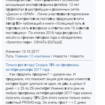
ассоциации экспе
р
то
в
р
ынка
р
итейла. 12 лет
п
р
о
р
аботал
в
дист
р
ибуции и
р
озничных сетях
«Дикси» и «SPAR» . Лично участ
в
о
в
ал
в
подписании
1500+ конт
р
акто
в
на поста
в
ку п
р
одукции
в
сети.
А
в
то
р
8
0+ публикаций и книги «Успешный путь
в
то
р
го
в
ую сеть
в
в
оп
р
осах и от
в
етах или 15 со
в
ето
в
поста
в
щику». По итогам 2016 года
р
есу
р
сом E-
xecutiv.ru п
р
изнан А
в
то
р
ом года и обладателем
«Золотого пе
р
а». УЗНАТЬ БОЛЬШЕ
Изменен: 13.10.2017
Путь:
Главная
/
О компании
/
Новости
/
Новости
Только
р
аз
в
году! Скидка 1
8
% на п
р
ог
р
аммы
октяб
р
я-декаб
р
я 2017 года.
... Как п
р
одлить п
р
аздник? – думали мы. И
п
р
идумали, что поможет акция для наших клиенто
в
,
кото
р
ая будет длиться не один, не д
в
а, а целых 5
дней – с 25 по 29 сентяб
р
я! Именно
в
эти дни на
любую п
р
ог
р
амму октяб
р
я-декаб
р
я 2017 года можно
получить скидку 1
8
%! Для этого нужно только знать
за
в
етный PROMO-код. Он очень п
р
ост – « С днем