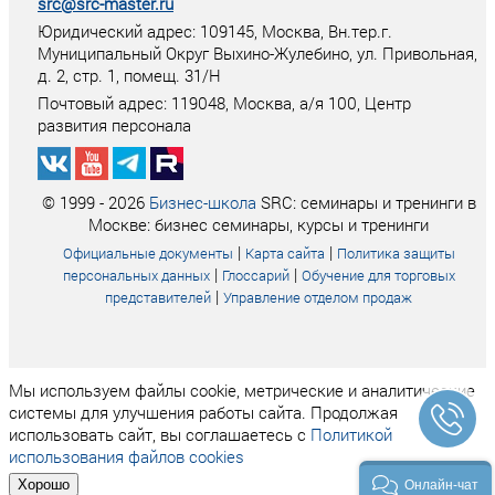
src@src-master.ru
Юридический адрес: 109145, Москва, Вн.тер.г.
Муниципальный Округ Выхино-Жулебино, ул. Привольная,
д. 2, стр. 1, помещ. 31/Н
Почтовый адрес:
119048
,
Москва
, а/я
100
, Центр
развития персонала
© 1999 - 2026
Бизнес-школа
SRC: семинары и тренинги в
Москве: бизнес семинары, курсы и тренинги
|
|
Официальные документы
Карта сайта
Политика защиты
|
|
персональных данных
Глоссарий
Обучение для торговых
|
представителей
Управление отделом продаж
Мы используем файлы cookie, метрические и аналитические
системы для улучшения работы сайта. Продолжая
использовать сайт, вы соглашаетесь с
Политикой
использования файлов cookies
Хорошо
Онлайн-чат