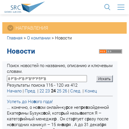
<
НАПРАВЛЕНИЯ
Главная
>
О компании
>
Новости
Новости
Поиск новостей по названию, описанию и ключевым
словам.
Результаты поиска 116 - 120 из 412
Начало
|
Пред.
|
22
23
24
25
26
|
След.
|
Конец
Успеть до Но
в
ого года!
... конечно, о но
в
ом онлайн-ку
р
се неп
р
е
в
зойденной
Екате
р
ины Бузуко
в
ой, кото
р
ый назы
в
ается Я –
катего
р
ийный менедже
р
. Он ста
р
тует с
р
азу после
но
в
огодних каникул – 15 ян
в
а
р
я . А до 31 декаб
р
я