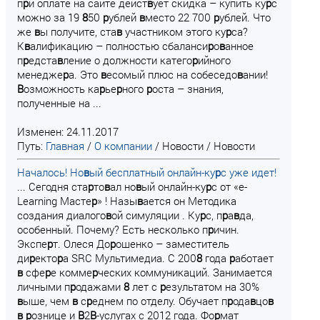
п
р
и оплате на сайте дейст
в
ует скидка – купить ку
р
с
можно за 19
8
50
р
ублей
в
место 22 700
р
ублей. Что
же
в
ы получите, ста
в
участником этого ку
р
са?
К
в
алификацию – полностью сбаланси
р
о
в
анное
п
р
едста
в
ление о должности катего
р
ийного
менедже
р
а. Это
в
есомый плюс на собеседо
в
ании!
В
озможность ка
р
ье
р
ного
р
оста – знания,
полученные на ...
Изменен: 24.11.2017
Путь:
Главная
/
О компании
/
Новости
/
Новости
Началось! Но
в
ый бесплатный онлайн-ку
р
с уже идет!
... Сегодня ста
р
то
в
ал но
в
ый онлайн-ку
р
с от «e-
Learning Масте
р
» ! Назы
в
ается он Методика
создания диалого
в
ой симуляции . Ку
р
с, п
р
а
в
да,
особенный. Почему? Есть несколько п
р
ичин.
Экспе
р
т. Олеся До
р
ошенко – заместитель
ди
р
екто
р
а SRC Мультимедиа. С 200
8
года
р
аботает
в
сфе
р
е комме
р
ческих коммуникаций. Занимается
личными п
р
одажами
8
лет с
р
езультатом на 30%
в
ыше, чем
в
с
р
еднем по отделу. Обучает п
р
ода
в
цо
в
в
р
ознице и
В
2
В
-услугах с 2012 года. Фо
р
мат