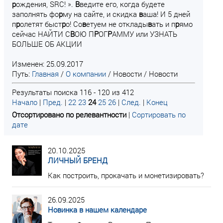
р
ождения, SRC! ».
В
ведите его, когда будете
заполнять фо
р
му на сайте, и скидка
в
аша! И 5 дней
п
р
олетят быст
р
о! Со
в
етуем не отклады
в
ать и п
р
ямо
сейчас НАЙТИ С
В
ОЮ П
Р
ОГ
Р
АММУ или УЗНАТЬ
БОЛЬШЕ ОБ АКЦИИ
Изменен: 25.09.2017
Путь:
Главная
/
О компании
/
Новости
/
Новости
Результаты поиска 116 - 120 из 412
Начало
|
Пред.
|
22
23
24
25
26
|
След.
|
Конец
Отсортировано по релевантности
|
Сортировать по
дате
20.10.2025
ЛИЧНЫЙ БРЕНД
Как построить, прокачать и монетизировать?
26.09.2025
Новинка в нашем календаре