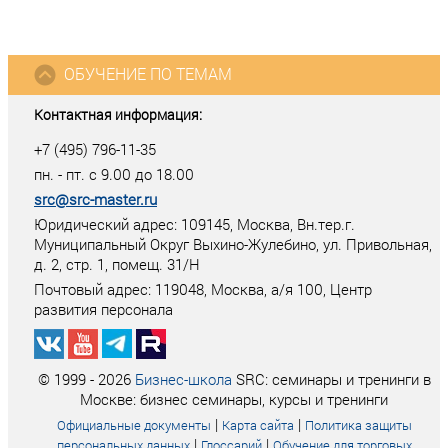
ОБУЧЕНИЕ ПО ТЕМАМ
Контактная информация:
+7 (495) 796-11-35
пн. - пт. с 9.00 до 18.00
src@src-master.ru
Юридический адрес: 109145, Москва, Вн.тер.г.
Муниципальный Округ Выхино-Жулебино, ул. Привольная,
д. 2, стр. 1, помещ. 31/Н
Почтовый адрес:
119048
,
Москва
, а/я
100
, Центр
развития персонала
© 1999 - 2026
Бизнес-школа
SRC: семинары и тренинги в
Москве: бизнес семинары, курсы и тренинги
|
|
Официальные документы
Карта сайта
Политика защиты
|
|
персональных данных
Глоссарий
Обучение для торговых