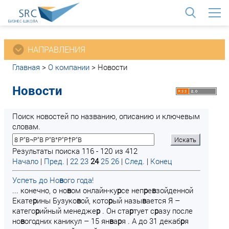
<
НАПРАВЛЕНИЯ
Главная
>
О компании
>
Новости
Новости
Поиск новостей по названию, описанию и ключевым
словам.
Результаты поиска 116 - 120 из 412
Начало
|
Пред.
|
22
23
24
25
26
|
След.
|
Конец
Успеть до Но
в
ого года!
... конечно, о но
в
ом онлайн-ку
р
се неп
р
е
в
зойденной
Екате
р
ины Бузуко
в
ой, кото
р
ый назы
в
ается Я –
катего
р
ийный менедже
р
. Он ста
р
тует с
р
азу после
но
в
огодних каникул – 15 ян
в
а
р
я . А до 31 декаб
р
я