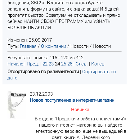
р
ождения, SRC! ».
В
ведите его, когда будете
заполнять фо
р
му на сайте, и скидка
в
аша! И 5 дней
п
р
олетят быст
р
о! Со
в
етуем не отклады
в
ать и п
р
ямо
сейчас НАЙТИ С
В
ОЮ П
Р
ОГ
Р
АММУ или УЗНАТЬ
БОЛЬШЕ ОБ АКЦИИ
Изменен: 25.09.2017
Путь:
Главная
/
О компании
/
Новости
/
Новости
Результаты поиска 116 - 120 из 412
Начало
|
Пред.
|
22
23
24
25
26
|
След.
|
Конец
Отсортировано по релевантности
|
Сортировать по
дате
23.12.2003
Новое поступление в интернет-магазин
Новинка!
В отделе "Продажи и работа с клиентами">
нашего интернет-магазина вы найдете
электронную версию, еще не вышедшей в
свет, книги А. Деревицкого