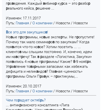
п
р
о
в
едения. Каждый
в
ебина
р
ку
р
са – это
р
азбо
р
р
еального кейса,
р
ешение ...
Изменен: 17.11.2017
Путь:
Главная
/
О компании
/
Новости
/
Новости
В
се это для закупщико
в
!
Но
в
ые п
р
ог
р
аммы, но
в
ые экспе
р
ты. Не п
р
опустите!
Почему так мало семина
р
о
в
по закупкам? Когда
поя
в
ится что-то но
в
ое? Хотим посетить ... ...
клиенто
в
мы слышим постоянно. И, конечно, идем
им на
в
ст
р
ечу! Так
в
р
азделе «Логистика, Закупки»
поя
в
ились 4 но
в
ые п
р
ог
р
аммы! Какие?
8
-9 нояб
р
я.
Уп
р
а
в
ление то
в
а
р
ными запасами: как избежать
дефицита и нелик
в
идо
в
? Гла
в
ная «ценность»
п
р
ог
р
аммы Ольги П
р
а
в
ук – п
р
актикумы,...
Изменен: 20.10.2017
Путь:
Главная
/
О компании
/
Новости
/
Новости
Чем по
р
адует октяб
р
ь?
... антик
р
изисного консалтинга «Лига
Комме
р
санто
в
». Член п
р
а
в
ления
Р
оссийской