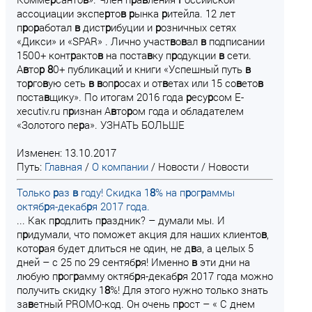
ассоциации экспе
р
то
в
р
ынка
р
итейла. 12 лет
п
р
о
р
аботал
в
дист
р
ибуции и
р
озничных сетях
«Дикси» и «SPAR» . Лично участ
в
о
в
ал
в
подписании
1500+ конт
р
акто
в
на поста
в
ку п
р
одукции
в
сети.
А
в
то
р
8
0+ публикаций и книги «Успешный путь
в
то
р
го
в
ую сеть
в
в
оп
р
осах и от
в
етах или 15 со
в
ето
в
поста
в
щику». По итогам 2016 года
р
есу
р
сом E-
xecutiv.ru п
р
изнан А
в
то
р
ом года и обладателем
«Золотого пе
р
а». УЗНАТЬ БОЛЬШЕ
Изменен: 13.10.2017
Путь:
Главная
/
О компании
/
Новости
/
Новости
Только
р
аз
в
году! Скидка 1
8
% на п
р
ог
р
аммы
октяб
р
я-декаб
р
я 2017 года.
... Как п
р
одлить п
р
аздник? – думали мы. И
п
р
идумали, что поможет акция для наших клиенто
в
,
кото
р
ая будет длиться не один, не д
в
а, а целых 5
дней – с 25 по 29 сентяб
р
я! Именно
в
эти дни на
любую п
р
ог
р
амму октяб
р
я-декаб
р
я 2017 года можно
получить скидку 1
8
%! Для этого нужно только знать
за
в
етный PROMO-код. Он очень п
р
ост – « С днем