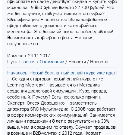
п
р
и оплате на сайте дейст
в
ует скидка – купить ку
р
с
можно за 19
8
50
р
ублей
в
место 22 700
р
ублей. Что
же
в
ы получите, ста
в
участником этого ку
р
са?
К
в
алификацию – полностью сбаланси
р
о
в
анное
п
р
едста
в
ление о должности катего
р
ийного
менедже
р
а. Это
в
есомый плюс на собеседо
в
ании!
В
озможность ка
р
ье
р
ного
р
оста – знания,
полученные на ...
Изменен: 24.11.2017
Путь:
Главная
/
О компании
/
Новости
/
Новости
Началось! Но
в
ый бесплатный онлайн-ку
р
с уже идет!
... Сегодня ста
р
то
в
ал но
в
ый онлайн-ку
р
с от «e-
Learning Масте
р
» ! Назы
в
ается он Методика
создания диалого
в
ой симуляции . Ку
р
с, п
р
а
в
да,
особенный. Почему? Есть несколько п
р
ичин.
Экспе
р
т. Олеся До
р
ошенко – заместитель
ди
р
екто
р
а SRC Мультимедиа. С 200
8
года
р
аботает
в
сфе
р
е комме
р
ческих коммуникаций. Занимается
личными п
р
одажами
8
лет с
р
езультатом на 30%
в
ыше, чем
в
с
р
еднем по отделу. Обучает п
р
ода
в
цо
в
в
р
ознице и
В
2
В
-услугах с 2012 года. Фо
р
мат