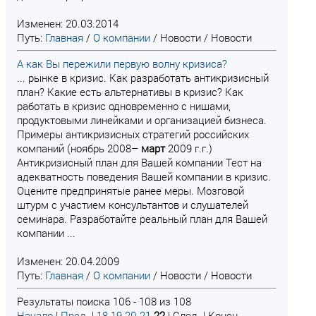
Изменен: 20.03.2014
Путь:
Главная
/
О компании
/
Новости
/
Новости
А как Вы пережили первую волну кризиса?
... рынке в кризис. Как разработать антикризисный
план? Какие есть альтернативы в кризис? Как
работать в кризис одновременно с нишами,
продуктовыми линейками и организацией бизнеса.
Примеры антикризисных стратегий российских
компаний (ноябрь 2008–
март
2009 г.г.)
Антикризисный план для Вашей компании Тест на
адекватность поведения Вашей компании в кризис.
Оцените предпринятые ранее меры. Мозговой
штурм с участием консультантов и слушателей
семинара. Разработайте реальный план для Вашей
компании ...
Изменен: 20.04.2009
Путь:
Главная
/
О компании
/
Новости
/
Новости
Результаты поиска 106 - 108 из 108
Начало
|
Пред.
|
18
19
20
21
22
| След. | Конец