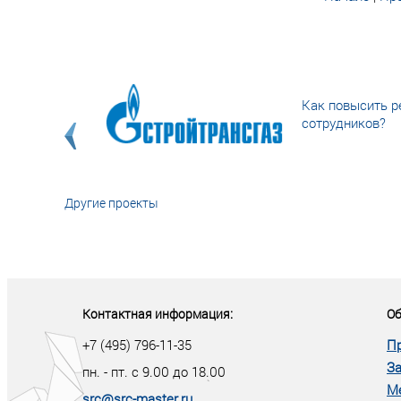
Как повысить р
сотрудников?
Другие проекты
«У кого в XXI в
тот правит миро
Контактная информация:
Об
+7 (495) 796-11-35
П
За
пн. - пт. с 9.00 до 18.00
М
src@src-master.ru