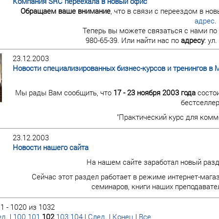
Компания SRC переехала в новый офис
Обращаем ваше внимание
, что в связи с переездом в но
адрес
.
Теперь вы можете связаться с нами по
980-65-39. Или найти нас по
адресу
: ул
23.12.2003
Новости специализированных бизнес-курсов и тренингов в 
Мы рады Вам сообщить, что
17 - 23 ноября 2003 года
состои
бестселлер
"Практический курс для комм
23.12.2003
Новости нашего сайта
На нашем сайте заработал новый разде
Сейчас этот раздел работает в режиме интернет-мага
семинаров, книги наших преподавате
1 - 1020 из 1032
д.
|
100
101
102
103
104
|
След.
|
Конец
|
Все