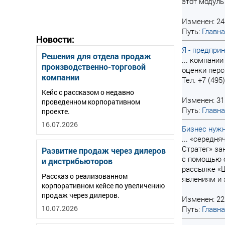
этот модуль 
Изменен: 24
Путь:
Главн
Новости:
Я - предпри
Решения для отдела продаж
... компани
производственно-торговой
оценки перс
компании
Тел. +7 (495
Кейс с рассказом о недавно
Изменен: 31
проведенном корпоративном
Путь:
Главн
проекте.
16.07.2026
Бизнес нужн
... «середн
Стратег» з
Развитие продаж через дилеров
с помощью 
и дистрибьюторов
рассылке «Ш
Рассказ о реализованном
явлениям и 
корпоративном кейсе по увеличению
продаж через дилеров.
Изменен: 22
10.07.2026
Путь:
Главн