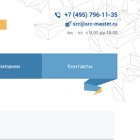
+7 (495) 796-11-35
src@src-master.ru
к
пн. - пт. с 9.00 до 18.00
омпании
Контакты