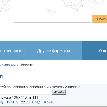
Поис
е тренинги
Другие форматы
О к
 компании
>
Новости
и
тей по названию, описанию и ключевым словам.
поиска 106 - 110 из 111
д.
|
19
20
21
22
23
|
След.
|
Конец