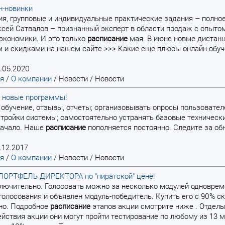
н-новинки
ния, групповые и индивидуальные практические задания – полно
ксей Сатвалов – признанный эксперт в области продаж с опыто
экономики. И это только
расписание
мая. В июне новые дистан
 и скидками на нашем сайте >>> Какие еще плюсы онлайн-обуч
.05.2020
ая
/
О компании
/
Новости
/
Новости
– новые программы!
на обучение, отзывы, отчеты; организовывать опросы пользовате
тройки системы; самостоятельно устранять базовые технически
начало. Наше
расписание
пополняется постоянно. Следите за об
.12.2017
ая
/
О компании
/
Новости
/
Новости
ПОРТФЕЛЬ ДИРЕКТОРА по "пиратской" цене!
включительно. Голосовать можно за несколько модулей одноврем
голосования и объявлен модуль-победитель. Купить его с 90% ск
но. Подробное
расписание
этапов акции смотрите ниже . Отдел
действия акции они могут пройти тестирование по любому из 13 м