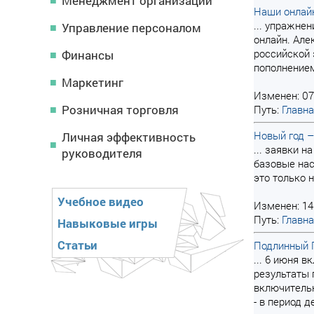
Менеджмент организации
Наши онлай
... упражне
Управление персоналом
онлайн. Але
российской 
Финансы
пополнением
Маркетинг
Изменен: 07
Розничная торговля
Путь:
Главн
Новый год 
Личная эффективность
... заявки 
руководителя
базовые нас
это только 
Учебное видео
Изменен: 14
Путь:
Главн
Навыковые игры
Статьи
Подлинный 
... 6 июня 
результаты 
включитель
- в период 