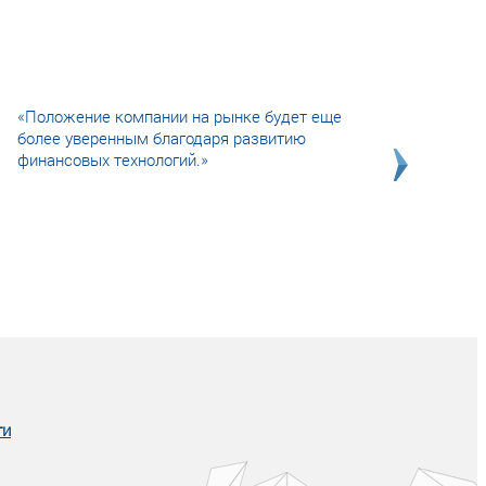
«Положение компании на рынке будет еще
более уверенным благодаря развитию
финансовых технологий.»
Совсем не сказочная история о том, как
после тренинга продажи в компании
увеличились в 2 раза.
ги