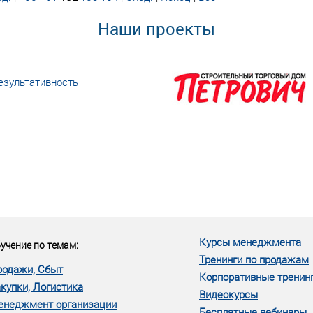
Наши проекты
езультативность
еке человеческий ресурс,
м...»
Курсы менеджмента
учение по темам:
Тренинги по продажам
родажи, Сбыт
Корпоративные тренин
купки, Логистика
Видеокурсы
енеджмент организации
Бесплатные вебинары