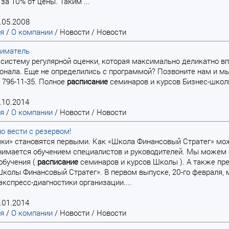
за 10% от цены. Таким ...
.05.2008
ая
/
О компании
/
Новости
/
Новости
ниматель
и систему регулярной оценки, которая максимально деликатно
онала. Еще не определились с программой? Позвоните нам и м
) 796-11-35. Полное
расписание
семинаров и курсов Бизнес-школы
.10.2014
ая
/
О компании
/
Новости
/
Новости
о вести с резервом!
ячки» становятся первыми. Как «Школа Финансовый Стратег» 
анимается обучением специалистов и руководителей. Мы може
обучения (
расписание
семинаров и курсов Школы ). А также пр
колы Финансовый Стратег». В первом выпуске, 20-го февраля
экспресс-диагностики организации....
.01.2014
ая
/
О компании
/
Новости
/
Новости