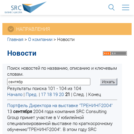
<
НАПРАВЛЕНИЯ
Главная
>
О компании
>
Новости
Новости
Поиск новостей по названию, описанию и ключевым
словам.
Результаты поиска 101 - 104 из 104
Начало
|
Пред.
|
17
18
19
20
21
| След. | Конец
Портфель Директора на выставке "ТРЕНИНГ-2004"
13
сентября
2004 года компания SRC Consulting
Group примет участие в V юбилейной
специализированной выставке по краткосрочному
обучению"ТРЕНИНГ-2004". В этом году SRC