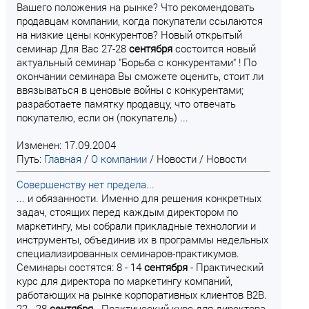
Вашего положения на рынке? Что рекомендовать
продавцам компании, когда покупатели ссылаются
на низкие цены конкурентов? Новый открытый
семинар Для Вас 27-28
сентября
состоится новый
актуальный семинар "Борьба с конкурентами" ! По
окончании семинара Вы сможете оценить, стоит ли
ввязываться в ценовые войны с конкурентами;
разработаете памятку продавцу, что отвечать
покупателю, если он (покупатель) ...
Изменен: 17.09.2004
Путь:
Главная
/
О компании
/
Новости
/
Новости
Совершенству нет предела...
... и обязанности. Именно для решения конкретных
задач, стоящих перед каждым директором по
маркетингу, мы собрали прикладные технологии и
инструменты, объединив их в программы недельных
специализированных семинаров-практикумов.
Семинары состятся: 8 - 14
сентября
- Практический
курс для директора по маркетингу компаний,
работающих на рынке корпоративных клиентов B2B.
22 - 28
сентября
- Практический курс для директора