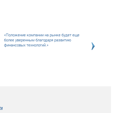
«Положение компании на рынке будет еще
более уверенным благодаря развитию
финансовых технологий.»
Совсем не сказочная история о том, как
после тренинга продажи в компании
увеличились в 2 раза.
ги