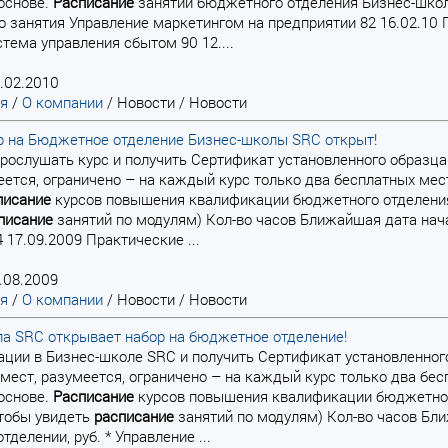
основе.
Расписание
занятий бюджетного отделения Бизнес-шко
о занятия Управление маркетингом на предприятии 82 16.02.10 
стема управления сбытом 90 12....
.02.2010
ая
/
О компании
/
Новости
/
Новости
р на Бюджетное отделение Бизнес-школы SRC открыт!
, прослушать курс и получить Сертификат установленного обр
еется, ограничено – на каждый курс только два бесплатных мес
писание
курсов повышения квалификации бюджетного отделения
писание
занятий по модулям) Кол-во часов Ближайшая дата нач
 17.09.2009 Практические ...
.08.2009
ая
/
О компании
/
Новости
/
Новости
а SRC открывает набор на бюджетное отделение!
кации в Бизнес-школе SRC и получить Сертификат установленн
ест, разумеется, ограничено – на каждый курс только два бес
основе.
Расписание
курсов повышения квалификации бюджетног
чтобы увидеть
расписание
занятий по модулям) Кол-во часов Бл
тделении, руб. * Управление ...