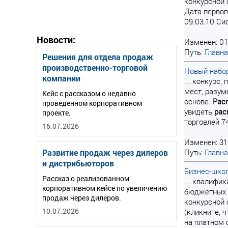
конкурсной 
Дата первог
09.03.10 Си
Новости:
Изменен: 01
Путь:
Главн
Решения для отдела продаж
производственно-торговой
Новый набо
компании
... конкурс
мест, разум
Кейс с рассказом о недавно
основе.
Рас
проведенном корпоративном
увидеть
рас
проекте.
торговлей 74
16.07.2026
Изменен: 31
Развитие продаж через дилеров
Путь:
Главн
и дистрибьюторов
Бизнес-школ
Рассказ о реализованном
... квалифи
корпоративном кейсе по увеличению
бюджетных м
продаж через дилеров.
конкурсной 
10.07.2026
(кликните, 
на платном о