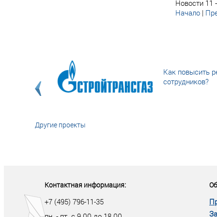
Новости 11 -
Начало
|
Пре
Как повысить р
сотрудников?
Другие проекты
«У кого в XXI в
тот правит миро
Контактная информация:
Об
+7 (495) 796-11-35
П
За
пн. - пт. с 9.00 до 18.00