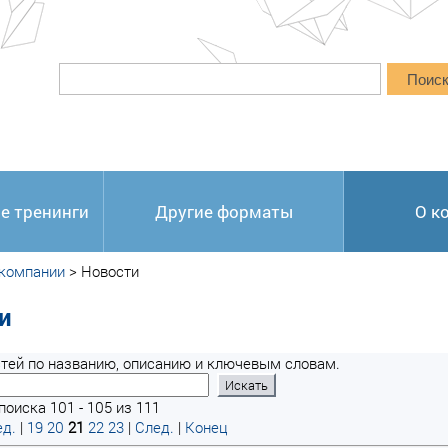
Поис
е тренинги
Другие форматы
О к
 компании
>
Новости
и
тей по названию, описанию и ключевым словам.
поиска 101 - 105 из 111
д.
|
19
20
21
22
23
|
След.
|
Конец