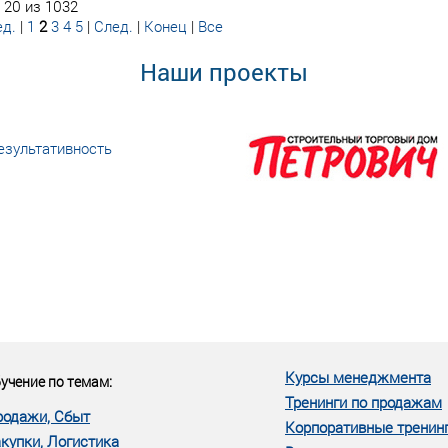
 20 из 1032
д.
|
1
2
3
4
5
|
След.
|
Конец
|
Все
Наши проекты
езультативность
еке человеческий ресурс,
м...»
Курсы менеджмента
учение по темам:
Тренинги по продажам
родажи, Сбыт
Корпоративные тренин
купки, Логистика