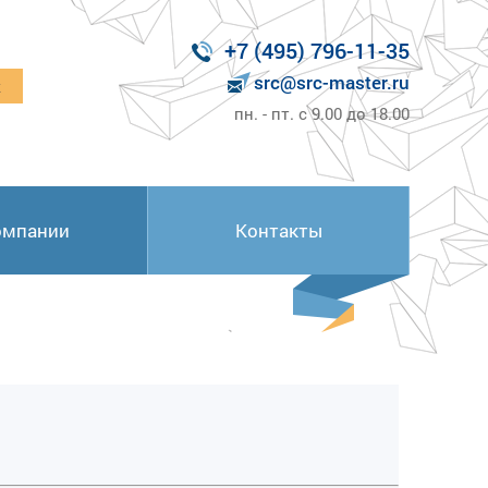
+7 (495) 796-11-35
src@src-master.ru
к
пн. - пт. с 9.00 до 18.00
омпании
Контакты