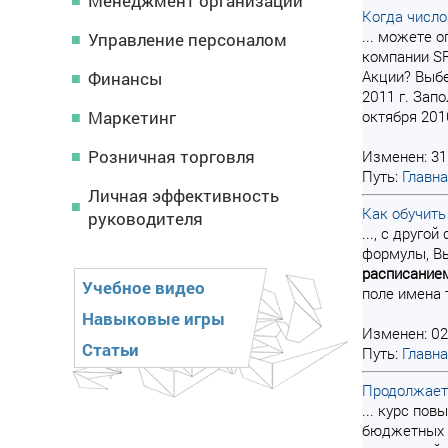
Менеджмент организации
Когда число
... можете 
Управление персоналом
компании SR
Акции? Выб
Финансы
2011 г. Зап
Маркетинг
октября 2010 
Розничная торговля
Изменен: 31
Путь:
Главн
Личная эффективность
Как обучить
руководителя
..., с друг
формулы, Вы
расписание
Учебное видео
поле имена 
Навыковые игры
Изменен: 02
Статьи
Путь:
Главн
Продолжает
... курс по
бюджетных м