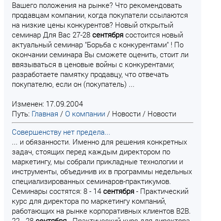
Вашего положения на рынке? Что рекомендовать
продавцам компании, когда покупатели ссылаются
на низкие цены конкурентов? Новый открытый
семинар Для Вас 27-28
сентября
состоится новый
актуальный семинар "Борьба с конкурентами" ! По
окончании семинара Вы сможете оценить, стоит ли
ввязываться в ценовые войны с конкурентами;
разработаете памятку продавцу, что отвечать
покупателю, если он (покупатель) ...
Изменен: 17.09.2004
Путь:
Главная
/
О компании
/
Новости
/
Новости
Совершенству нет предела...
... и обязанности. Именно для решения конкретных
задач, стоящих перед каждым директором по
маркетингу, мы собрали прикладные технологии и
инструменты, объединив их в программы недельных
специализированных семинаров-практикумов.
Семинары состятся: 8 - 14
сентября
- Практический
курс для директора по маркетингу компаний,
работающих на рынке корпоративных клиентов B2B.
22 - 28
сентября
- Практический курс для директора