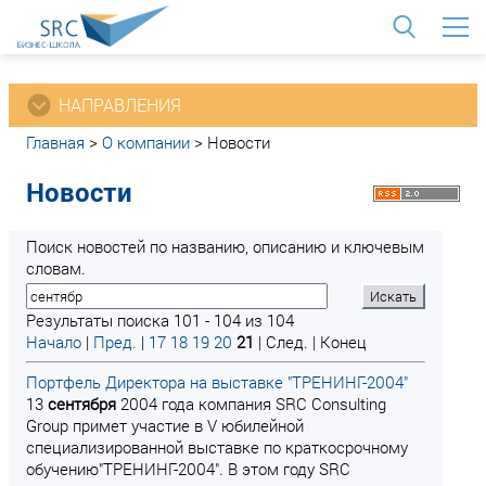
<
НАПРАВЛЕНИЯ
Главная
>
О компании
>
Новости
Новости
Поиск новостей по названию, описанию и ключевым
словам.
Результаты поиска 101 - 104 из 104
Начало
|
Пред.
|
17
18
19
20
21
| След. | Конец
Портфель Директора на выставке "ТРЕНИНГ-2004"
13
сентября
2004 года компания SRC Consulting
Group примет участие в V юбилейной
специализированной выставке по краткосрочному
обучению"ТРЕНИНГ-2004". В этом году SRC