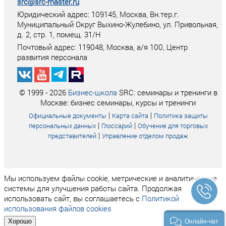
src@src-master.ru
Юридический адрес: 109145, Москва, Вн.тер.г.
Муниципальный Округ Выхино-Жулебино, ул. Привольная,
д. 2, стр. 1, помещ. 31/Н
Почтовый адрес:
119048
,
Москва
, а/я
100
, Центр
развития персонала
© 1999 - 2026
Бизнес-школа
SRC: семинары и тренинги в
Москве: бизнес семинары, курсы и тренинги
|
|
Официальные документы
Карта сайта
Политика защиты
|
|
персональных данных
Глоссарий
Обучение для торговых
|
представителей
Управление отделом продаж
Мы используем файлы cookie, метрические и аналитические
системы для улучшения работы сайта. Продолжая
использовать сайт, вы соглашаетесь с
Политикой
использования файлов cookies
Хорошо
Онлайн-чат