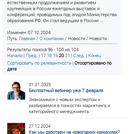
естественным продолжением и развитием
крупнейших в России ежегодных выставок и
конференций, проводимых под эгидой Министерства
образования РФ. Он стал ведущим в России ...
Изменен: 07.10.2004
Путь:
Главная
/
О компании
/
Новости
/
Новости
Результаты поиска 96 - 100 из 104
Начало
|
Пред.
|
17
18
19
20
21
|
След.
|
Конец
Сортировать по релевантности
|
Отсортировано по
дате
31.01.2025
Бесплатный вебинар уже 7 февраля
Знакомимся с новым экспертом и
разбираемся в тонкостях маркетинга и
категорийного менеджмента.
27.12.2024
Как мы работаем на новогодних каникулах?