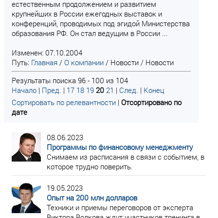
естественным продолжением и развитием
крупнейших в России ежегодных выставок и
конференций, проводимых под эгидой Министерства
образования РФ. Он стал ведущим в России ...
Изменен: 07.10.2004
Путь:
Главная
/
О компании
/
Новости
/
Новости
Результаты поиска 96 - 100 из 104
Начало
|
Пред.
|
17
18
19
20
21
|
След.
|
Конец
Сортировать по релевантности
|
Отсортировано по
дате
08.06.2023
Программы по финансовому менеджменту
Снимаем из расписания в связи с событием, в
которое трудно поверить.
19.05.2023
Опыт на 200 млн долларов
Техники и приемы переговоров от эксперта
Виктора Волкова ждут участников тренинга в