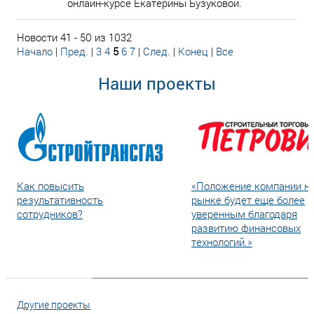
онлайн-курсе Екатерины Бузуковой.
Новости 41 - 50 из 1032
Начало
|
Пред.
|
3
4
5
6
7
|
След.
|
Конец
|
Все
Наши проекты
Как повысить
«Положение компании н
результативность
рынке будет еще более
сотрудников?
уверенным благодаря
развитию финансовых
технологий.»
Другие проекты