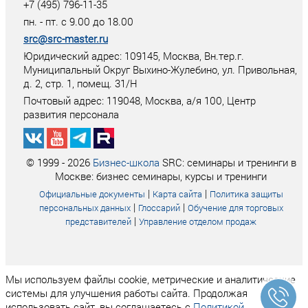
+7 (495) 796-11-35
пн. - пт. с 9.00 до 18.00
src@src-master.ru
Юридический адрес: 109145, Москва, Вн.тер.г.
Муниципальный Округ Выхино-Жулебино, ул. Привольная,
д. 2, стр. 1, помещ. 31/Н
Почтовый адрес:
119048
,
Москва
, а/я
100
, Центр
развития персонала
© 1999 - 2026
Бизнес-школа
SRC: семинары и тренинги в
Москве: бизнес семинары, курсы и тренинги
|
|
Официальные документы
Карта сайта
Политика защиты
|
|
персональных данных
Глоссарий
Обучение для торговых
|
представителей
Управление отделом продаж
Мы используем файлы cookie, метрические и аналитические
системы для улучшения работы сайта. Продолжая
использовать сайт, вы соглашаетесь с
Политикой