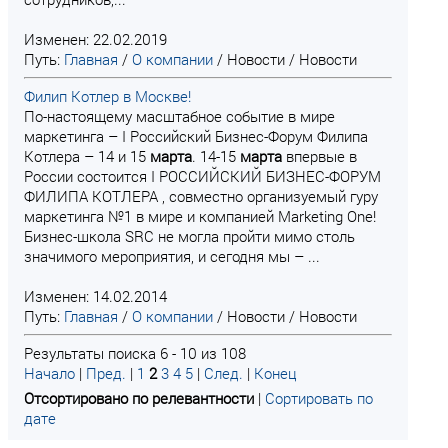
Изменен: 22.02.2019
Путь:
Главная
/
О компании
/
Новости
/
Новости
Филип Котлер в Москве!
По-настоящему масштабное событие в мире
маркетинга – I Российский Бизнес-Форум Филипа
Котлера – 14 и 15
марта
. 14-15
марта
впервые в
России состоится I РОССИЙСКИЙ БИЗНЕС-ФОРУМ
ФИЛИПА КОТЛЕРА , совместно организуемый гуру
маркетинга №1 в мире и компанией Marketing One!
Бизнес-школа SRC не могла пройти мимо столь
значимого мероприятия, и сегодня мы – ...
Изменен: 14.02.2014
Путь:
Главная
/
О компании
/
Новости
/
Новости
Результаты поиска 6 - 10 из 108
Начало
|
Пред.
|
1
2
3
4
5
|
След.
|
Конец
Отсортировано по релевантности
|
Сортировать по
дате