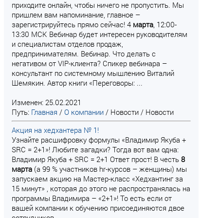
приходите онлайн, чтобы ничего не пропустить. Мы
пришлем вам напоминание, главное –
зарегистрируйтесь прямо сейчас! 4
марта
, 12:00-
13:30 МСК Вебинар будет интересен руководителям
и специалистам отделов продаж,
предпринимателям. Вебинар. Что делать с
негативом от VIP-клиента? Спикер вебинара –
консультант по системному мышлению Виталий
Шемякин. Автор книги «Переговоры: ...
Изменен: 25.02.2021
Путь:
Главная
/
О компании
/
Новости
/
Новости
Акция на хедхантера № 1!
Узнайте расшифровку формулы «Владимир Якуба +
SRC = 2+1»! Любите загадки? Тогда вот вам одна:
Владимир Якуба + SRC = 2+1 Ответ прост! В честь
8
марта
(а 99 % участников hr-курсов – женщины) мы
запускаем акцию на Мастер-класс «Хедхантинг за
15 минут» , которая до этого не распространялась на
программы Владимира – «2+1»! То есть если от
вашей компании к обучению присоединяются двое
сотрудников,...