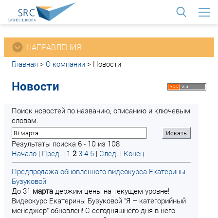
<
НАПРАВЛЕНИЯ
Главная
>
О компании
>
Новости
Новости
Поиск новостей по названию, описанию и ключевым
словам.
Результаты поиска 6 - 10 из 108
Начало
|
Пред.
|
1
2
3
4
5
|
След.
|
Конец
Предпродажа обновленного видеокурса Екатерины
Бузуковой
До 31
марта
держим цены на текущем уровне!
Видеокурс Екатерины Бузуковой "Я – категорийный
менеджер" обновлен! С сегодняшнего дня в него