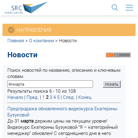
<
НАПРАВЛЕНИЯ
Главная
>
О компании
>
Новости
Новости
Поиск новостей по названию, описанию и ключевым
словам.
Результаты поиска 6 - 10 из 108
Начало
|
Пред.
|
1
2
3
4
5
|
След.
|
Конец
Предпродажа обновленного видеокурса Екатерины
Бузуковой
До 31
марта
держим цены на текущем уровне!
Видеокурс Екатерины Бузуковой "Я – категорийный
менеджер" обновлен! С сегодняшнего дня в него