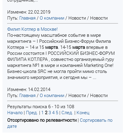
Изменен: 22.02.2019
Путь:
Главная
/
О компании
/
Новости
/
Новости
Филип Котлер в Москве!
По-настоящему масштабное событие в мире
маркетинга – I Российский Бизнес-Форум Филипа
Котлера – 14 и 15
марта
. 14-15
марта
впервые в
России состоится I РОССИЙСКИЙ БИЗНЕС-ФОРУМ
ФИЛИПА КОТЛЕРА , совместно организуемый гуру
маркетинга №1 в мире и компанией Marketing One!
Бизнес-школа SRC не могла пройти мимо столь
значимого мероприятия, и сегодня мы – ...
Изменен: 14.02.2014
Путь:
Главная
/
О компании
/
Новости
/
Новости
Результаты поиска 6 - 10 из 108
Начало
|
Пред.
|
1
2
3
4
5
|
След.
|
Конец
Отсортировано по релевантности
|
Сортировать по
дате