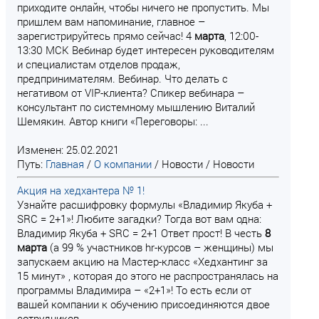
приходите онлайн, чтобы ничего не пропустить. Мы
пришлем вам напоминание, главное –
зарегистрируйтесь прямо сейчас! 4
марта
, 12:00-
13:30 МСК Вебинар будет интересен руководителям
и специалистам отделов продаж,
предпринимателям. Вебинар. Что делать с
негативом от VIP-клиента? Спикер вебинара –
консультант по системному мышлению Виталий
Шемякин. Автор книги «Переговоры: ...
Изменен: 25.02.2021
Путь:
Главная
/
О компании
/
Новости
/
Новости
Акция на хедхантера № 1!
Узнайте расшифровку формулы «Владимир Якуба +
SRC = 2+1»! Любите загадки? Тогда вот вам одна:
Владимир Якуба + SRC = 2+1 Ответ прост! В честь
8
марта
(а 99 % участников hr-курсов – женщины) мы
запускаем акцию на Мастер-класс «Хедхантинг за
15 минут» , которая до этого не распространялась на
программы Владимира – «2+1»! То есть если от
вашей компании к обучению присоединяются двое
сотрудников,...