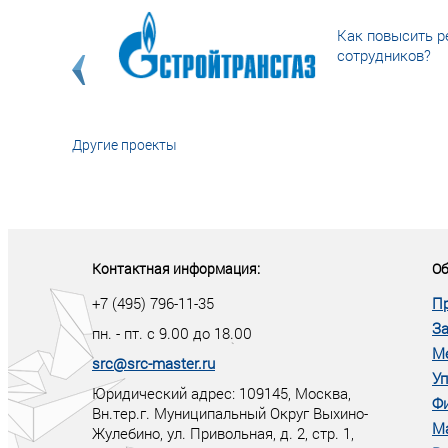
Как повысить р
сотрудников?
Другие проекты
«У кого в XXI в
тот правит миро
Контактная информация:
Об
+7 (495) 796-11-35
П
За
пн. - пт. с 9.00 до 18.00
М
src@src-master.ru
Уп
Юридический адрес: 109145, Москва,
Ф
Вн.тер.г. Муниципальный Округ Выхино-
М
Жулебино, ул. Привольная, д. 2, стр. 1,