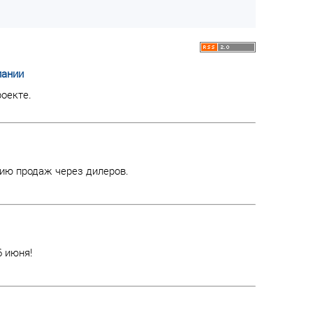
пании
оекте.
ию продаж через дилеров.
6 июня!