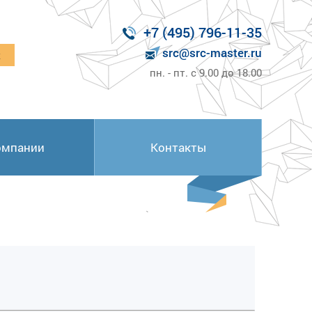
+7 (495) 796-11-35
src@src-master.ru
к
пн. - пт. с 9.00 до 18.00
омпании
Контакты