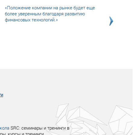
«Положение компании на рынке будет еще
более уверенным благодаря развитию
финансовых технологий.»
Совсем не сказочная история о том, как
после тренинга продажи в компании
увеличились в 2 раза.
ги
кола
SRC: семинары и тренинги в
ры, курсы и тренинги