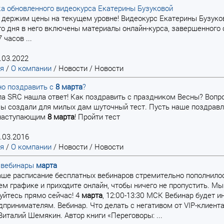
а обновленного видеокурса Екатерины Бузуковой
держим цены на текущем уровне! Видеокурс Екатерины Бузуков
о дня в него включены материалы онлайн-курса, завершенного 
 часов ...
.03.2022
ая
/
О компании
/
Новости
/
Новости
но поздравить с
8
марта
?
а SRC нашла ответ! Как поздравить с праздником Весны? Вопрос
ы создали для милых дам шуточный тест. Пусть наше поздравл
С наступающим
8
марта
! Пройти тест
.03.2016
ая
/
О компании
/
Новости
/
Новости
 вебинары
марта
наше расписание бесплатных вебинаров стремительно пополнил
ем графике и приходите онлайн, чтобы ничего не пропустить. М
уйтесь прямо сейчас! 4
марта
, 12:00-13:30 МСК Вебинар будет 
дпринимателям. Вебинар. Что делать с негативом от VIP-клиент
талий Шемякин. Автор книги «Переговоры: ...