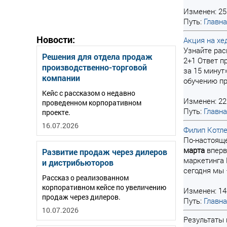
Изменен: 25
Путь:
Главн
Новости:
Акция на хе
Узнайте рас
Решения для отдела продаж
2+1 Ответ п
производственно-торговой
за 15 минут
компании
обучению пр
Кейс с рассказом о недавно
Изменен: 22
проведенном корпоративном
Путь:
Главн
проекте.
16.07.2026
Филип Котле
По-настояще
марта
вперв
Развитие продаж через дилеров
маркетинга 
и дистрибьюторов
сегодня мы –
Рассказ о реализованном
корпоративном кейсе по увеличению
Изменен: 14
продаж через дилеров.
Путь:
Главн
10.07.2026
Результаты п