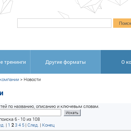
Поис
е тренинги
Другие форматы
О к
 компании
>
Новости
и
тей по названию, описанию и ключевым словам.
оиска 6 - 10 из 108
д.
|
1
2
3
4
5
|
След.
|
Конец