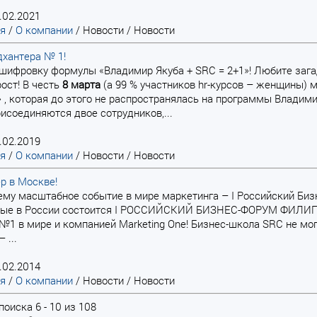
.02.2021
ая
/
О компании
/
Новости
/
Новости
дхантера № 1!
шифровку формулы «Владимир Якуба + SRC = 2+1»! Любите загад
рост! В честь
8
марта
(а 99 % участников hr-курсов – женщины) 
» , которая до этого не распространялась на программы Владими
исоединяются двое сотрудников,...
.02.2019
ая
/
О компании
/
Новости
/
Новости
р в Москве!
му масштабное событие в мире маркетинга – I Российский Биз
ые в России состоится I РОССИЙСКИЙ БИЗНЕС-ФОРУМ ФИЛИПА 
№1 в мире и компанией Marketing One! Бизнес-школа SRC не мо
 ...
.02.2014
ая
/
О компании
/
Новости
/
Новости
оиска 6 - 10 из 108