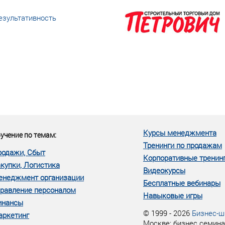
езультативность
еке человеческий ресурс,
м...»
Курсы менеджмента
учение по темам:
Тренинги по продажам
родажи, Сбыт
Корпоративные тренин
купки, Логистика
Видеокурсы
енеджмент организации
Бесплатные вебинары
равление персоналом
Навыковые игры
инансы
© 1999 - 2026
Бизнес-ш
аркетинг
Москве: бизнес семина