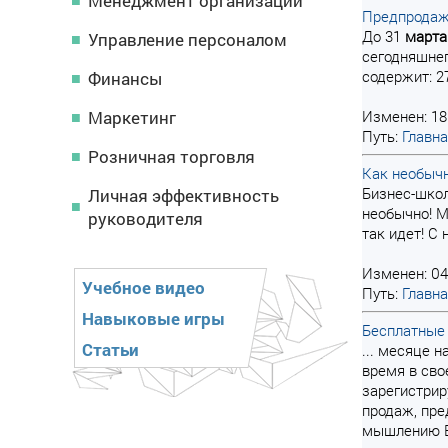
Менеджмент организации
Предпродаж
До 31
марта
Управление персоналом
сегодняшнег
содержит: 27
Финансы
Маркетинг
Изменен: 18
Путь:
Главн
Розничная торговля
Как необыч
Бизнес-школ
Личная эффективность
необычно! М
руководителя
так идет! 
Изменен: 04
Учебное видео
Путь:
Главн
Навыковые игры
Бесплатные
Статьи
... месяце 
время в сво
зарегистрир
продаж, пре
мышлению Ви