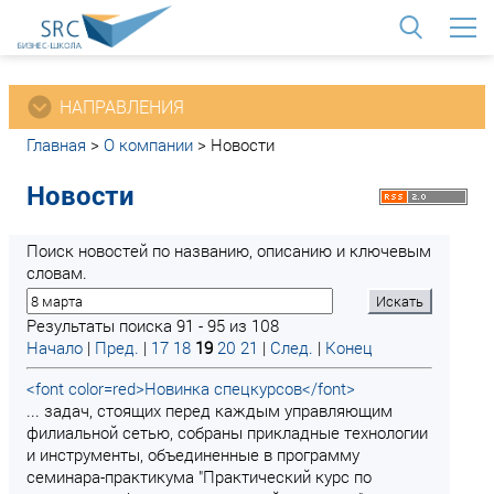
<
НАПРАВЛЕНИЯ
Главная
>
О компании
>
Новости
Новости
Поиск новостей по названию, описанию и ключевым
словам.
Результаты поиска 91 - 95 из 108
Начало
|
Пред.
|
17
18
19
20
21
|
След.
|
Конец
<font color=red>Новинка спецкурсов</font>
... задач, стоящих перед каждым управляющим
филиальной сетью, собраны прикладные технологии
и инструменты, объединенные в программу
семинара-практикума "Практический курс по