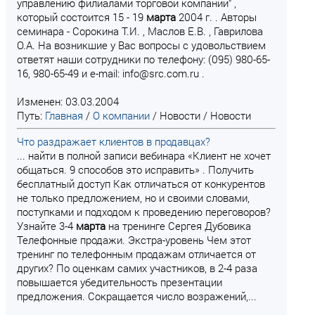
управлению филиалами торговой компании" ,
который состоится 15 - 19
марта
2004 г. . Авторы
семинара - Сорокина Т.И. , Маслов Е.В. , Гаврилова
О.А. На возникшие у Вас вопросы с удовольствием
ответят наши сотрудники по телефону: (095) 980-65-
16, 980-65-49 и e-mail: info@src.com.ru .
Изменен: 03.03.2004
Путь:
Главная
/
О компании
/
Новости
/
Новости
Что раздражает клиентов в продавцах?
... найти в полной записи вебинара «Клиент не хочет
общаться. 9 способов это исправить» . Получить
бесплатный доступ Как отличаться от конкурентов
не только предложением, но и своими словами,
поступками и подходом к проведению переговоров?
Узнайте 3-4
марта
на тренинге Сергея Дубовика
Телефонные продажи. Экстра-уровень Чем этот
тренинг по телефонным продажам отличается от
других? По оценкам самих участников, в 2-4 раза
повышается убедительность презентации
предложения. Сокращается число возражений,...