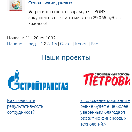
Февральский джекпот
🔥Тренинг по переговорам для ТРОИХ
закупщиков от компании всего 29 066 руб. за
каждого!
Новости 11 - 20 из 1032
Начало
|
Пред.
|
1
2
3
4
5
|
След.
|
Конец
|
Все
Наши проекты
Как повысить
«Положение компании н
результативность
рынке будет еще более
сотрудников?
уверенным благодаря
развитию финансовых
технологий.»