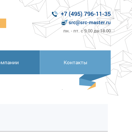
+7 (495) 796-11-35
src@src-master.ru
к
пн. - пт. с 9.00 до 18.00
омпании
Контакты