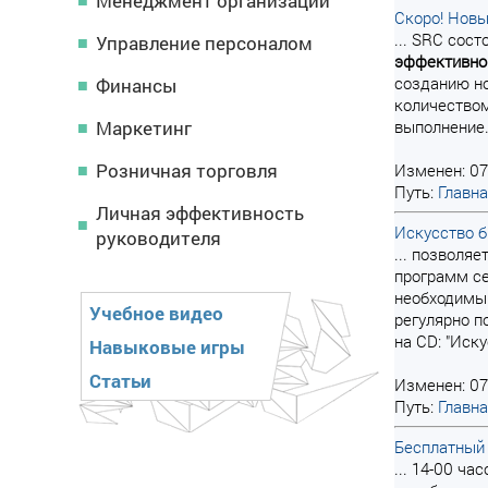
Менеджмент организации
Скоро! Новы
... SRC сос
Управление персоналом
эффективно
созданию но
Финансы
количеством
Маркетинг
выполнение.
Розничная торговля
Изменен: 07
Путь:
Главн
Личная эффективность
Искусство б
руководителя
... позволя
программ се
необходимы
Учебное видео
регулярно п
на CD: "Иску
Навыковые игры
Статьи
Изменен: 07
Путь:
Главн
Бесплатный
... 14-00 ч