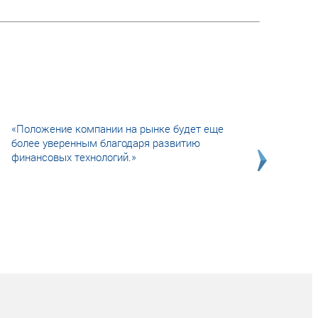
«Положение компании на рынке будет еще
более уверенным благодаря развитию
финансовых технологий.»
Совсем не сказочная история о том, как
после тренинга продажи в компании
увеличились в 2 раза.