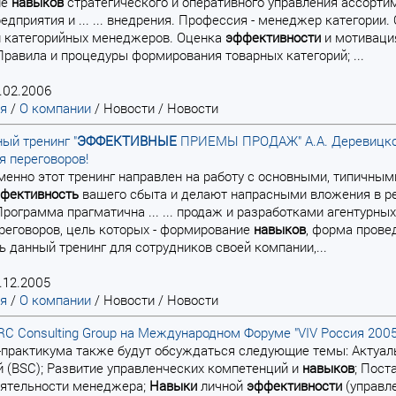
ие
навыков
стратегического и оперативного управления ассорт
редприятия и ... ... внедрения. Профессия - менеджер категори
и категорийных менеджеров. Оценка
эффективности
и мотивация
Правила и процедуры формирования товарных категорий; ...
.02.2006
ая
/
О компании
/
Новости
/
Новости
ый тренинг "
ЭФФЕКТИВНЫЕ
ПРИЕМЫ ПРОДАЖ" А.А. Деревицкого
я переговоров!
 Именно этот тренинг направлен на работу с основными, типичн
фективность
вашего сбыта и делают напрасными вложения в ре
Программа прагматична ... ... продаж и разработками агентурных
реговоров, цель которых - формирование
навыков
, форма прове
ь данный тренинг для сотрудников своей компании,...
.12.2005
ая
/
О компании
/
Новости
/
Новости
C Consulting Group на Международном Форуме "VIV Россия 2005
а-практикума также будут обсуждаться следующие темы: Актуа
 (BSC); Развитие управленческих компетенций и
навыков
; Пост
еятельности менеджера;
Навыки
личной
эффективности
(управле