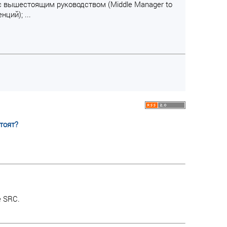
 с вышестоящим руководством (Middle Manager to
ций); ...
тоят?
е SRC.