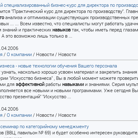
й специализированный бизнес-курс для директора по производ
тоится "Практический курс для директора по производству". Глав
го
анализа и оптимизации существующих производственных пред
вых ... ... Всем известно, что специалисты могут работать уда
 знаний и практических
навыков
так, чтобы иметь перед глазам
 А это возможно лишь только в ...
.04.2006
ая
/
О компании
/
Новости
/
Новости
изнеса - новые технологии обучения Вашего персонала
ет узнать, насколько хорошо усвоен материал и закрепить знани
рии "Искусство бизнеса" , Вы в любой момент можете провери
ми для
эффективной
работы
навыками
и знаниями. Серия мульт
ополняется все новыми и новыми программами. Уже сегодня Вы
сство презентаций" "Искусство ...
.04.2006
ая
/
О компании
/
Новости
/
Новости
 семинар по категорийному менеджменту
асов (ВВЦ, павильон № 69) и будет особенно интересен руководи