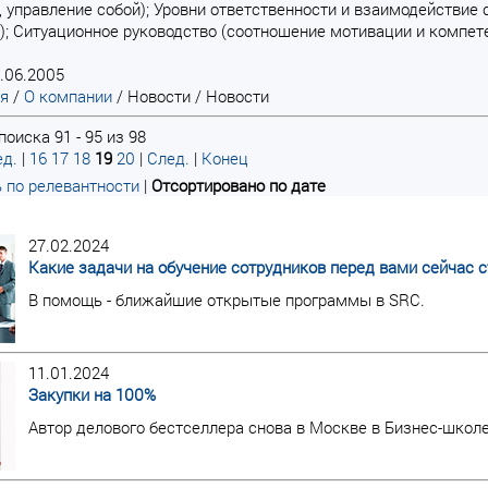
 управление собой); Уровни ответственности и взаимодействие
); Ситуационное руководство (соотношение мотивации и компетен
.06.2005
ая
/
О компании
/
Новости
/
Новости
оиска 91 - 95 из 98
д.
|
16
17
18
19
20
|
След.
|
Конец
 по релевантности
|
Отсортировано по дате
27.02.2024
Какие задачи на обучение сотрудников перед вами сейчас с
В помощь - ближайшие открытые программы в SRC.
11.01.2024
Закупки на 100%
Автор делового бестселлера снова в Москве в Бизнес-школ