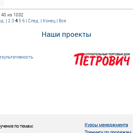
 40 из 1032
д.
|
2
3
4
5
6
|
След.
|
Конец
|
Все
Наши проекты
езультативность
еке человеческий ресурс,
м...»
Курсы менеджмента
учение по темам:
Тренинги по продажам