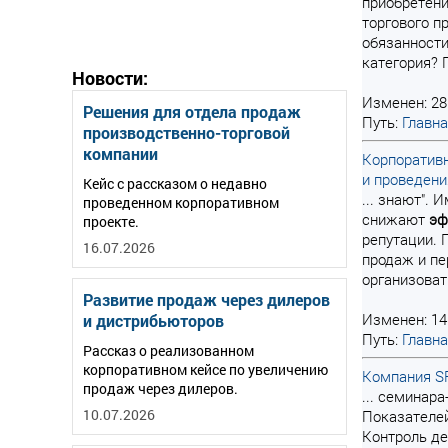
приобретен
торгового п
обязанност
категория? 
Новости:
Изменен: 28
Решения для отдела продаж
Путь:
Главн
производственно-торговой
компании
Корпоративн
и проведени
Кейс с рассказом о недавно
... знают".
проведенном корпоративном
снижают
эф
проекте.
репутации. 
16.07.2026
продаж и пе
организоват
Развитие продаж через дилеров
Изменен: 14
и дистрибьюторов
Путь:
Главн
Рассказ о реализованном
корпоративном кейсе по увеличению
Компания SR
продаж через дилеров.
... семинар
10.07.2026
Показателей
Контроль д