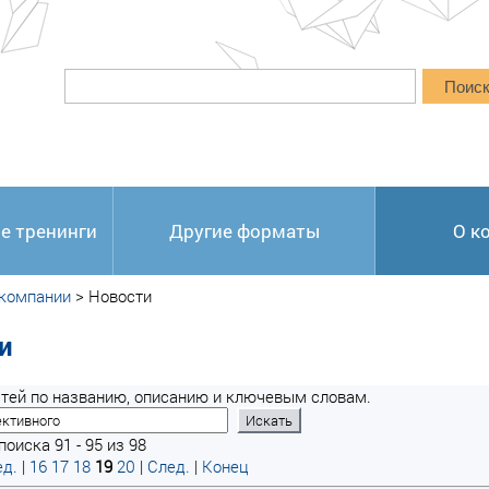
Поис
е тренинги
Другие форматы
О к
 компании
>
Новости
и
тей по названию, описанию и ключевым словам.
оиска 91 - 95 из 98
д.
|
16
17
18
19
20
|
След.
|
Конец