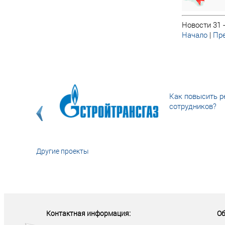
Новости 31 -
Начало
|
Пре
Как повысить р
сотрудников?
Другие проекты
«У кого в XXI в
тот правит миро
Контактная информация:
Об