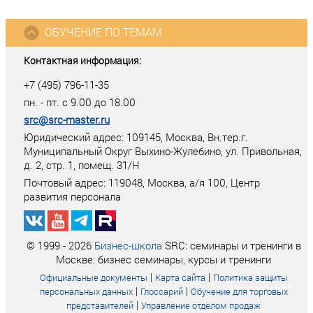
ОБУЧЕНИЕ ПО ТЕМАМ
Контактная информация:
+7 (495) 796-11-35
пн. - пт. с 9.00 до 18.00
src@src-master.ru
Юридический адрес: 109145, Москва, Вн.тер.г.
Муниципальный Округ Выхино-Жулебино, ул. Привольная,
д. 2, стр. 1, помещ. 31/Н
Почтовый адрес:
119048
,
Москва
, а/я
100
, Центр
развития персонала
© 1999 - 2026
Бизнес-школа
SRC: семинары и тренинги в
Москве: бизнес семинары, курсы и тренинги
|
|
Официальные документы
Карта сайта
Политика защиты
|
|
персональных данных
Глоссарий
Обучение для торговых
|
представителей
Управление отделом продаж