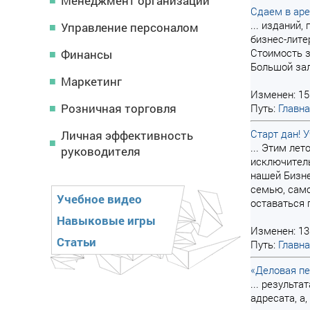
Менеджмент организации
Сдаем в ар
... изданий
Управление персоналом
бизнес-лите
Стоимость з
Финансы
Большой зал
Маркетинг
Изменен: 15
Розничная торговля
Путь:
Главн
Старт дан! 
Личная эффективность
... Этим ле
руководителя
исключитель
нашей Бизн
семью, само
Учебное видео
оставаться 
Навыковые игры
Изменен: 13
Статьи
Путь:
Главн
«Деловая пе
... результ
адресата, а