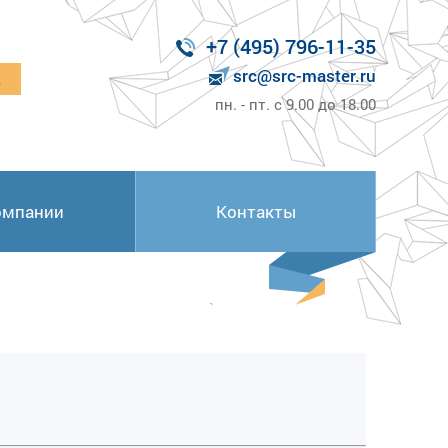
+7 (495) 796-11-35
src@src-master.ru
к
пн. - пт. с 9.00 до 18.00
омпании
Контакты