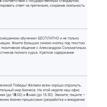
в соответствии с государственным стандартом,
ровать ответ на претензию, сохранив лояльность
 в смешанном обучении» БЕСПЛАТНО и не только
ормации. Жмите большую синюю кнопку под текстом
и позитивное общение с Александром Соломатиным.
частников полного курса. Краткое содержание
 Великой Победы! Желаем всем хорошо отдохнуть,
ательный мир бизнеса. На этой неделе наш офис
мая (до 1
8
.00) и
8
мая (до 16.30). Звоните, пишите –
лению бизнес-процессами (разработка и внедрение