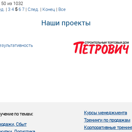
 50 из 1032
д.
|
3
4
5
6
7
|
След.
|
Конец
|
Все
Наши проекты
езультативность
еке человеческий ресурс,
м...»
Курсы менеджмента
учение по темам:
Тренинги по продажам
родажи, Сбыт
Корпоративные тренин
купки, Логистика