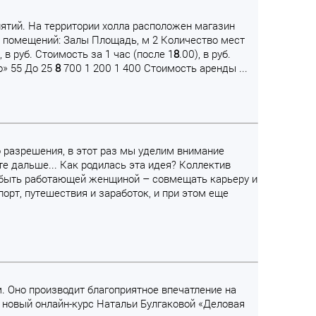
иятий. На территории холла расположен магазин
 помещений: Залы Площадь, м 2 Количество мест
), в руб. Стоимость за 1 час (после 1
8
.00), в руб.
о» 55 До 25
8
700 1 200 1 400 Стоимость аренды ...
го разрешения, в этот раз мы уделим внимание
е дальше... Как родилась эта идея? Коллектив
о быть работающей женщиной – совмещать карьеру и
порт, путешествия и заработок, и при этом еще
м. Оно производит благоприятное впечатление на
дет новый онлайн-курс Натальи Булгаковой «Деловая