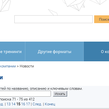
Поис
е тренинги
Другие форматы
О к
 компании
>
Новости
и
тей по названию, описанию и ключевым словам.
оиска 71 - 75 из 412
д.
|
13
14
15
16
17
|
След.
|
Конец