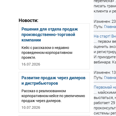
переписка» .
писать грам
клиента и р
Новости:
Изменен: 23
Путь:
Главн
Решения для отдела продаж
производственно-торговой
На старт! Вн
компании
... первом 
оценить экс
Кейс с рассказом о недавно
и регистрир
проведенном корпоративном
И приходите
проекте.
вебинара: К
16.07.2026
Изменен: 13
Развитие продаж через дилеров
Путь:
Главн
и дистрибьюторов
Первомай на
Рассказ о реализованном
... майским
корпоративном кейсе по увеличению
выспаться, 
продаж через дилеров.
работает 29 
10.07.2026
проконсульт
системы рег