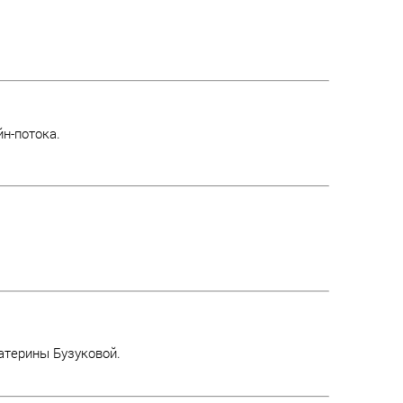
н-потока.
атерины Бузуковой.