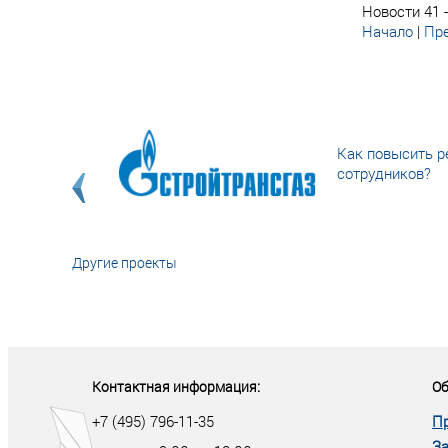
Новости 41 -
Начало
|
Пре
Как повысить р
сотрудников?
Другие проекты
«У кого в XXI в
тот правит миро
Контактная информация:
Об
+7 (495) 796-11-35
П
За