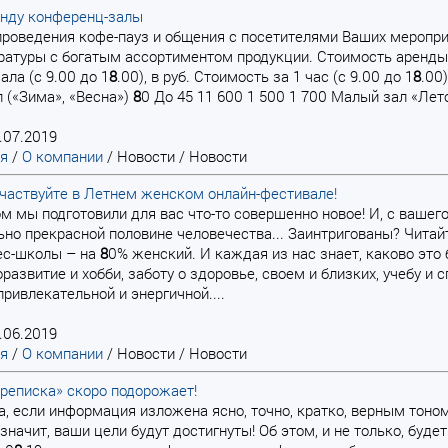
енду конференц-залы
, проведения кофе-пауз и общения с посетителями Ваших меропр
ратуры с богатым ассортиментом продукции. Стоимость аренды
ала (с 9.00 до 1
8
.00), в руб. Стоимость за 1 час (с 9.00 до 1
8
.00
 («Зима», «Весна»)
8
0 До 45 11 600 1 500 1 700 Малый зал «Лет
.07.2019
ая
/
О компании
/
Новости
/
Новости
Участвуйте в Летнем женском онлайн-фестивале!
том мы подготовили для вас что-то совершенно новое! И, с ваше
но прекрасной половине человечества... Заинтригованы? Читайт
ес-школы – на
8
0% женский. И каждая из нас знает, каково эт
развитие и хобби, заботу о здоровье, своем и близких, учебу и с
привлекательной и энергичной....
.06.2019
ая
/
О компании
/
Новости
/
Новости
реписка» скоро подорожает!
ата, если информация изложена ясно, точно, кратко, верным тоно
, значит, ваши цели будут достигнуты! Об этом, и не только, бу