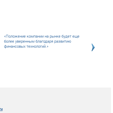
«Положение компании на рынке будет еще
более уверенным благодаря развитию
финансовых технологий.»
Совсем не сказочная история о том, как
после тренинга продажи в компании
увеличились в 2 раза.
ги