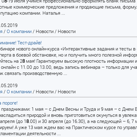
 0
8
-19 июля учимся профессионально оформлять бланк письма 
отные коммерческие предложения и продающие письма, формули
епутацию компании. Наталья ...
.05.2019
ая
/
О компании
/
Новости
/
Новости
имание! Тест-драйв!
вебинаре нового онлайн-курса «Интерактивные задания и тесты
перта в боевой обстановке, но и получить много полезной инф
уйтесь на 2
8
мая! Гарантируем высокую плотность информации 
 онлайн с 11.00 до 13.00, ведь запись вебинара – только для у
ак связать производственную ...
.05.2019
ая
/
О компании
/
Новости
/
Новости
 пороге!
и праздниками: 1 мая – с Днем Весны и Труда и 9 мая – с Днем
насладиться природой и вновь приготовиться окунуться в увлек
апреля (до 1
8
.00) и 30 апреля (до 16.30), а на следующей – 6, 7 
ируем! А уже 13 мая ждем вас на Практическом курсе по управ
ламентации деятельности ...