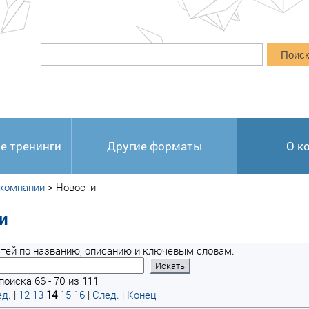
Поис
е тренинги
Другие форматы
О к
 компании
>
Новости
и
тей по названию, описанию и ключевым словам.
оиска 66 - 70 из 111
д.
|
12
13
14
15
16
|
След.
|
Конец