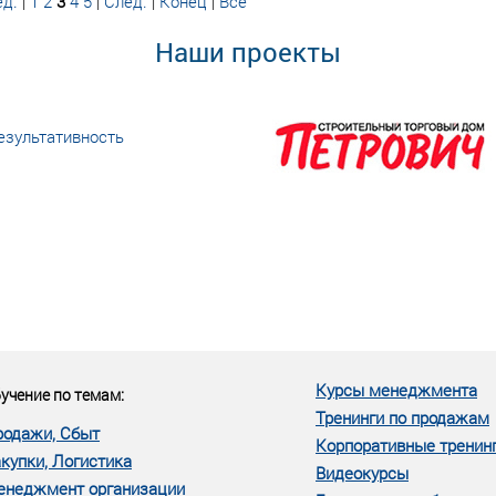
д.
|
1
2
3
4
5
|
След.
|
Конец
|
Все
Наши проекты
езультативность
еке человеческий ресурс,
м...»
Курсы менеджмента
учение по темам:
Тренинги по продажам
родажи, Сбыт
Корпоративные тренин
купки, Логистика
Видеокурсы
енеджмент организации