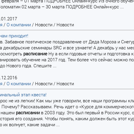
 февраля – 01 марта ПОДРОБНЕЕ Онлайн-курс Из очного обуче
оломатин 02 марта – 30 марта ПОДРОБНЕЕ Онлайн-курс ...
.01.2017
ая
/
О компании
/
Новости
/
Новости
нам приходит!
ков. Забавное поэтическое поздравление от Деда Мороза и Снегу
а декабрьские семинары SRC и все узнаете! А декабрь у нас 
Посмотреть
расписание
Ну а если годовые отчеты и подготовка 
нировать обучение на 2017 год. Тем более что сейчас можно по
до Нового года. Спешите ...
.12.2016
ая
/
О компании
/
Новости
/
Новости
нальный этап квеста!
вопрос не из легких! Как мы уже говорили, все наши программы к
 Почему? Рассказываем. Речь идет о «Курсе для коммерческог
в нашем
расписании
в 2003 году. Это был первый в России курс,
стория его создания. Чтобы понять, каким должен быть этот к
о их волнует, какие задачи ...