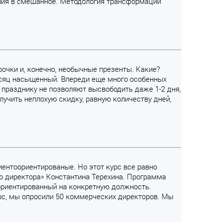
ния в смешанное. Методология трансформации
рочки и, конечно, необычные презенты. Какие?
месяц насыщенный. Впереди еще много особенных
к празднику не позволяют высвободить даже 1-2 дня,
лучить неплохую скидку, равную количеству дней,
лиентоориентированые. Но этот курс все равно
о директора» Константина Терехина. Программа
 ориентированный на конкретную должность.
урс, мы опросили 50 коммерческих директоров. Мы