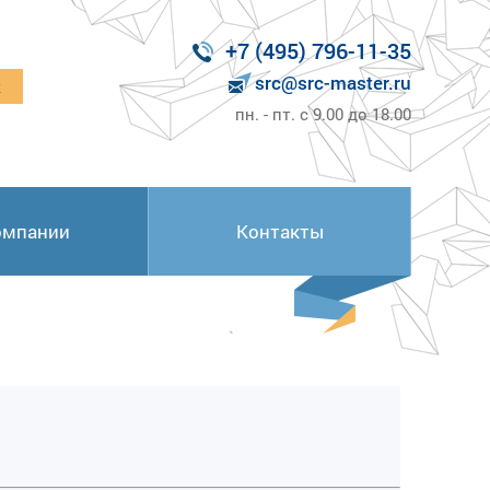
+7 (495) 796-11-35
src@src-master.ru
к
пн. - пт. с 9.00 до 18.00
омпании
Контакты