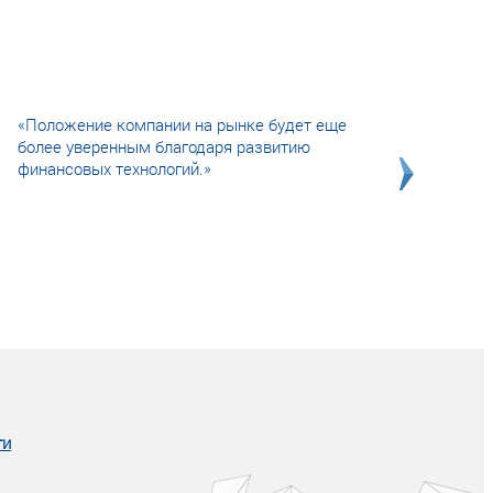
«Положение компании на рынке будет еще
более уверенным благодаря развитию
финансовых технологий.»
Совсем не сказочная история о том, как
после тренинга продажи в компании
увеличились в 2 раза.
ги