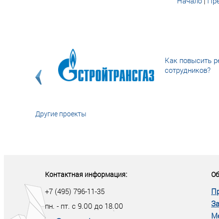
Начало
|
Пре
Как повысить р
сотрудников?
Другие проекты
«У кого в XXI в
тот правит миро
Контактная информация:
Об
+7 (495) 796-11-35
П
За
пн. - пт. с 9.00 до 18.00
М