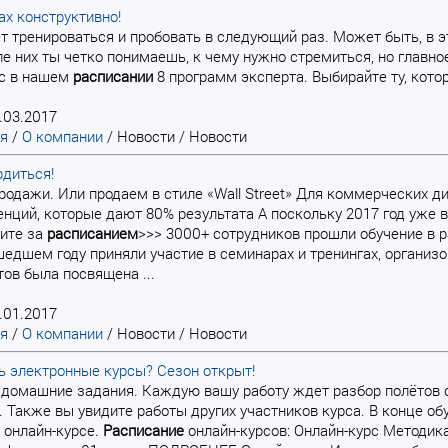
ах конструктивно!
яет тренироваться и пробовать в следующий раз. Может быть, в
е них ты четко понимаешь, к чему нужно стремиться, но главное
ас в нашем
расписании
8 программ эксперта. Выбирайте ту, ко
.03.2017
ая
/
О компании
/
Новости
/
Новости
рдиться!
-продажи. Или продаем в стиле «Wall Street» Для коммерческих 
нций, которые дают 80% результата А поскольку 2017 год уже в
дите за
расписанием
>>> 3000+ сотрудников прошли обучение в 
шедшем году приняли участие в семинарах и тренингах, органи
тов была посвящена ...
.01.2017
ая
/
О компании
/
Новости
/
Новости
ь электронные курсы? Сезон открыт!
я домашние задания. Каждую вашу работу ждет разбор полётов
 Также вы увидите работы других участников курса. В конце о
в онлайн-курсе.
Расписание
онлайн-курсов: Онлайн-курс Методик