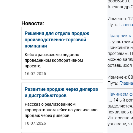
Воробьев 01
Александр С
Изменен: 12
Новости:
Путь:
Главн
Решения для отдела продаж
Праздник к 
производственно-торговой
... участни
компании
Приходите н
программ. 
Кейс с рассказом о недавно
можно запла
проведенном корпоративном
оставшихся 
проекте.
16.07.2026
Изменен: 08
Путь:
Главн
Развитие продаж через дилеров
Начинаем фи
и дистрибьюторов
.... 14-ый 
Рассказ о реализованном
выделяется.
корпоративном кейсе по увеличению
появилась 
продаж через дилеров.
Интересна и
10.07.2026
узнавали, чт