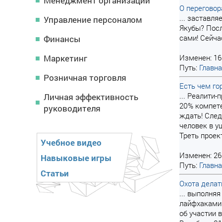
Менеджмент организации
О переговор
... заставл
Управление персоналом
Якубы? Посл
сами! Сейч
Финансы
Маркетинг
Изменен: 16
Путь:
Главн
Розничная торговля
Есть чем го
... Реалити
Личная эффективность
20% компете
руководителя
ждать! Сле
человек в у
Треть проек
Учебное видео
Изменен: 26
Навыковые игры
Путь:
Главн
Статьи
Охота делат
... выполня
лайфхаками.
об участии 