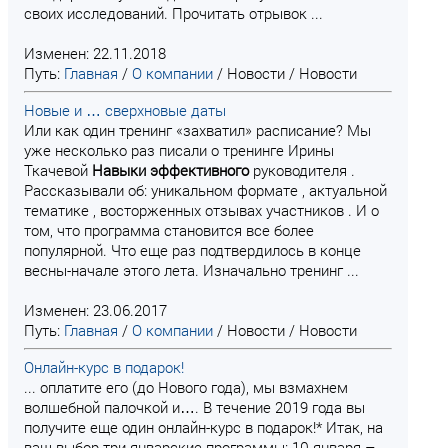
своих исследований. Прочитать отрывок ...
Изменен: 22.11.2018
Путь:
Главная
/
О компании
/
Новости
/
Новости
Новые и … сверхновые даты
Или как один тренинг «захватил» расписание? Мы
уже несколько раз писали о тренинге Ирины
Ткачевой
Навыки
эффективного
руководителя .
Рассказывали об: уникальном формате , актуальной
тематике , восторженных отзывах участников . И о
том, что программа становится все более
популярной. Что еще раз подтвердилось в конце
весны-начале этого лета. Изначально тренинг ...
Изменен: 23.06.2017
Путь:
Главная
/
О компании
/
Новости
/
Новости
Онлайн-курс в подарок!
... оплатите его (до Нового года), мы взмахнем
волшебной палочкой и…. В течение 2019 года вы
получите еще один онлайн-курс в подарок!* Итак, на
ваш выбор три январские программы: 10 января –