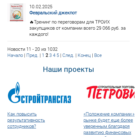
10.02.2025
Февральский джекпот
🔥Тренинг по переговорам для ТРОИХ
закупщиков от компании всего 29 066 руб. за
каждого!
Новости 11 - 20 из 1032
Начало
|
Пред.
|
1
2
3
4
5
|
След.
|
Конец
|
Все
Наши проекты
Как повысить
«Положение компании н
результативность
рынке будет еще более
сотрудников?
уверенным благодаря
развитию финансовых