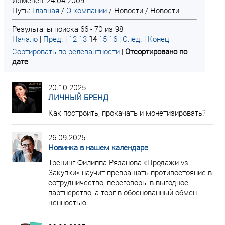
Изменен: 24.04.2009
Путь:
Главная
/
О компании
/
Новости
/
Новости
Результаты поиска 66 - 70 из 98
Начало
|
Пред.
|
12
13
14
15
16
|
След.
|
Конец
Сортировать по релевантности
|
Отсортировано по
дате
20.10.2025
ЛИЧНЫЙ БРЕНД
Как построить, прокачать и монетизировать?
26.09.2025
Новинка в нашем календаре
Тренинг Филиппа Рязанова «Продажи vs
Закупки» научит превращать противостояние в
сотрудничество, переговоры в выгодное
партнерство, а торг в обоснованный обмен
ценностью.