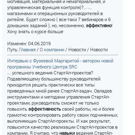
мотивация, материальная и нематериальная, и
управленческая функция контроля)?... ...
магазинами и операционных руководителей в
ритейле. Будет сложно ( все-таки 7 вебинаров и 6
домашних заданий ), но, несомненно,
эффективно
!
Хочу знать о курсе больше
Изменен: 04.06.2019
Путь:
Главная
/
О компании
/
Новости
/
Новости
Интервью с Фузеевой Маргаритой - автором новой
программы Учебного Центра SRC
... успешного ведения СтартАп-проектов?
Подавляющему большинству руководителей
приходится решать практически все типы
приведенных мной ранее СтартАп-задач. Овладев
инструментами и методами управления СтартАп-
проектами, руководитель сможет не только
повысить
эффективность
своей работы, но и более
грамотно контролировать работу своих подчиненных,
выполняющих СтартАп-проекты. И как результат,
повысится качество реализации СтартАп-проектов в
компании. Я считаю, что
навыки
ведения СтартАп-