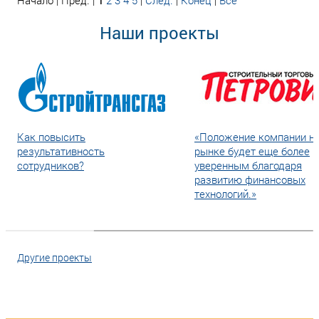
Начало | Пред. |
1
2
3
4
5
|
След.
|
Конец
|
Все
Наши проекты
Как повысить
«Положение компании н
результативность
рынке будет еще более
сотрудников?
уверенным благодаря
развитию финансовых
технологий.»
Другие проекты