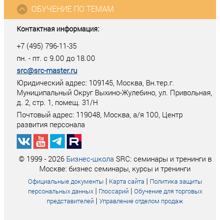
ОБУЧЕНИЕ ПО ТЕМАМ
Контактная информация:
+7 (495) 796-11-35
пн. - пт. с 9.00 до 18.00
src@src-master.ru
Юридический адрес: 109145, Москва, Вн.тер.г.
Муниципальный Округ Выхино-Жулебино, ул. Привольная,
д. 2, стр. 1, помещ. 31/Н
Почтовый адрес:
119048
,
Москва
, а/я
100
, Центр
развития персонала
© 1999 - 2026
Бизнес-школа
SRC: семинары и тренинги в
Москве: бизнес семинары, курсы и тренинги
|
|
Официальные документы
Карта сайта
Политика защиты
|
|
персональных данных
Глоссарий
Обучение для торговых
|
представителей
Управление отделом продаж