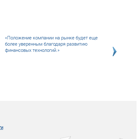
«Положение компании на рынке будет еще
более уверенным благодаря развитию
финансовых технологий.»
Совсем не сказочная история о том, как
после тренинга продажи в компании
увеличились в 2 раза.
ги