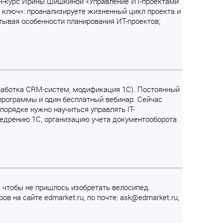
н-курс Ирины Шишкиной «Управление ИТ-проектами
д ключ»: проанализируете жизненный цикл проекта и
тывая особенности планирования ИТ-проектов;
оработка CRM-систем, модификация 1С). Постоянный
программы и один бесплатный вебинар. Сейчас
порядке нужно научиться управлять IT-
недрению 1С, организацию учета документооборота
и, чтобы не пришлось изобретать велосипед.
в на сайте edmarket.ru, по почте: ask@edmarket.ru,