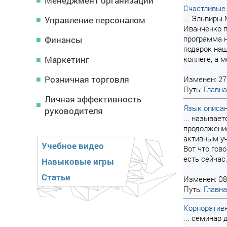
Менеджмент организации
Счастливые 
... Эльвиры
Управление персоналом
Иванченко п
программа н
Финансы
подарок наш
Маркетинг
коллеге, а 
Розничная торговля
Изменен: 27
Путь:
Главн
Личная эффективность
Язык описан
руководителя
... называе
продолжение
активным у
Учебное видео
Вот что гов
есть сейчас
Навыковые игры
Статьи
Изменен: 08
Путь:
Главн
Корпоративн
... семинар