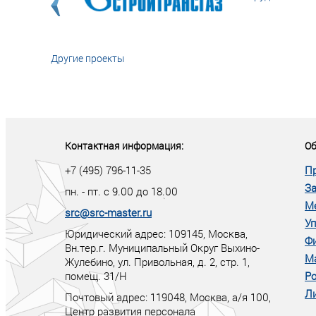
Другие проекты
«У кого в XXI в
тот правит миро
Контактная информация:
Об
+7 (495) 796-11-35
П
За
пн. - пт. с 9.00 до 18.00
М
src@src-master.ru
Уп
Юридический адрес: 109145, Москва,
Ф
Вн.тер.г. Муниципальный Округ Выхино-
М
Жулебино, ул. Привольная, д. 2, стр. 1,
помещ. 31/Н
Ро
Ли
Почтовый адрес:
119048
,
Москва
, а/я
100
,
Центр развития персонала