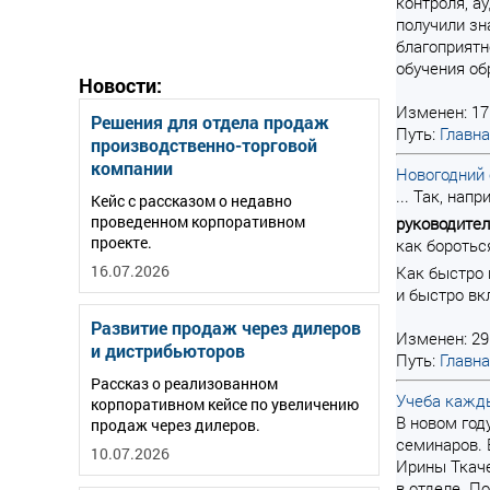
контроля, а
получили зн
благоприятн
обучения об
Новости:
Изменен: 17
Решения для отдела продаж
Путь:
Главн
производственно-торговой
компании
Новогодний
... Так, на
Кейс с рассказом о недавно
проведенном корпоративном
руководите
проекте.
как боротьс
16.07.2026
Как быстро
и быстро вк
Развитие продаж через дилеров
Изменен: 29
и дистрибьюторов
Путь:
Главн
Рассказ о реализованном
Учеба кажд
корпоративном кейсе по увеличению
В новом год
продаж через дилеров.
семинаров. 
10.07.2026
Ирины Ткаче
в отделе. П