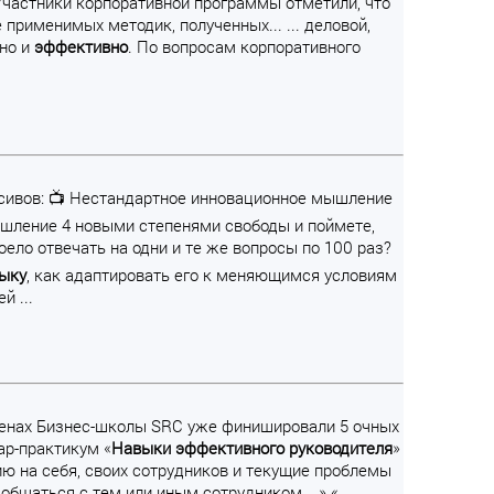
 Участники корпоративной программы отметили, что
 применимых методик, полученных... ... деловой,
чно и
эффективно
. По вопросам корпоративного
енсивов: 📺 Нестандартное инновационное мышление
ышление 4 новыми степенями свободы и поймете,
доело отвечать на одни и те же вопросы по 100 раз?
ыку
, как адаптировать его к меняющимся условиям
й ...
 стенах Бизнес-школы SRC уже финишировали 5 очных
ар-практикум «
Навыки
эффективного
руководителя
»
ю на себя, своих сотрудников и текущие проблемы
ак общаться с тем или иным сотрудником…» «…