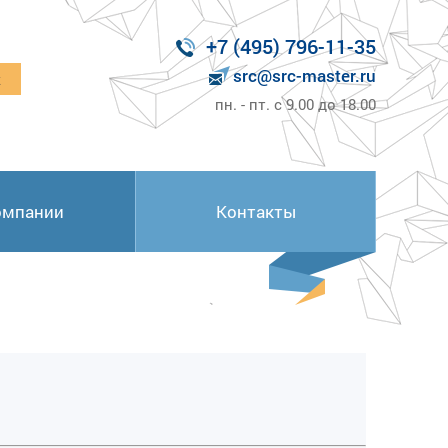
+7 (495) 796-11-35
src@src-master.ru
к
пн. - пт. с 9.00 до 18.00
омпании
Контакты