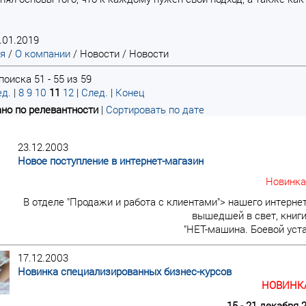
.01.2019
ая
/
О компании
/
Новости
/
Новости
оиска 51 - 55 из 59
д.
|
8
9
10
11
12
|
След.
|
Конец
но по релевантности
|
Сортировать по дате
23.12.2003
Новое поступление в интернет-магазин
Новинка
В отделе "Продажи и работа с клиентами"> нашего интерне
вышедшей в свет, книги
"НЕТ-машина. Боевой уст
17.12.2003
Новинка специализированных бизнес-курсов
НОВИНКА
15 - 21 декабря 