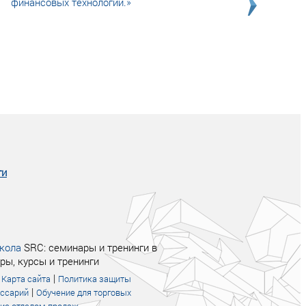
финансовых технологий.»
Совсем не сказочная история о том, как
после тренинга продажи в компании
увеличились в 2 раза.
ги
кола
SRC: семинары и тренинги в
ры, курсы и тренинги
|
|
Карта сайта
Политика защиты
|
оссарий
Обучение для торговых