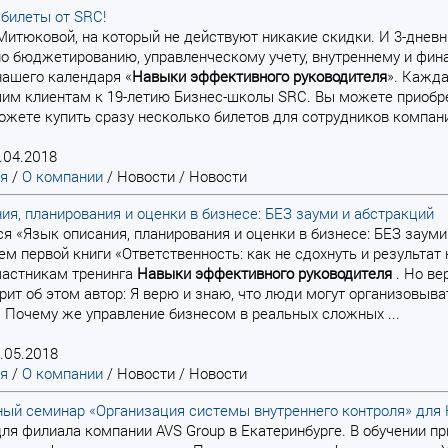
билеты от SRC!
 Митюковой, на который не действуют никакие скидки. И 3-дне
о бюджетированию, управленческому учету, внутреннему и фин
ашего календаря «
Навыки
эффективного
руководителя
». Кажда
им клиентам к 19-летию Бизнес-школы SRC. Вы можете приобрес
можете купить сразу несколько билетов для сотрудников компании
.04.2018
ая
/
О компании
/
Новости
/
Новости
ия, планирования и оценки в бизнесе: БЕЗ зауми и абстракций
тся «Язык описания, планирования и оценки в бизнесе: БЕЗ зауми
м первой книги «Ответственность: как не сдохнуть и результат
частникам тренинга
Навыки
эффективного
руководителя
. Но ве
орит об этом автор: Я верю и знаю, что люди могут организовыв
. Почему же управление бизнесом в реальных сложных ...
.05.2018
ая
/
О компании
/
Новости
/
Новости
ый семинар «Организация системы внутреннего контроля» для 
 для филиала компании AVS Group в Екатеринбурге. В обучении п