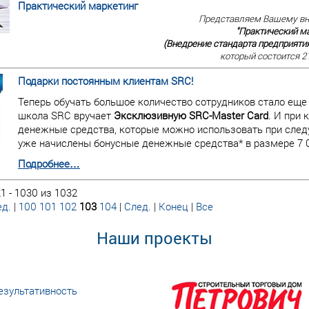
Практический маркетинг
Представляем Вашему в
"Практический м
(Внедрение стандарта предприятия
который состоится 21
Подарки постоянным клиентам SRC!
Теперь обучать большое количество сотрудников стало еще
школа SRC вручает
Эксклюзивную SRC-Master Card
. И при
денежные средства, которые можно использовать при следу
уже начислены бонусные денежные средства* в размере 7 0
Подробнее…
1 - 1030 из 1032
д.
|
100
101
102
103
104
|
След.
|
Конец
|
Все
Наши проекты
езультативность