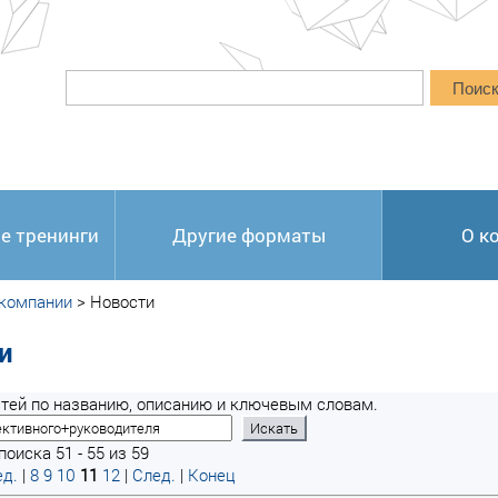
Поис
е тренинги
Другие форматы
О к
 компании
>
Новости
и
тей по названию, описанию и ключевым словам.
оиска 51 - 55 из 59
д.
|
8
9
10
11
12
|
След.
|
Конец