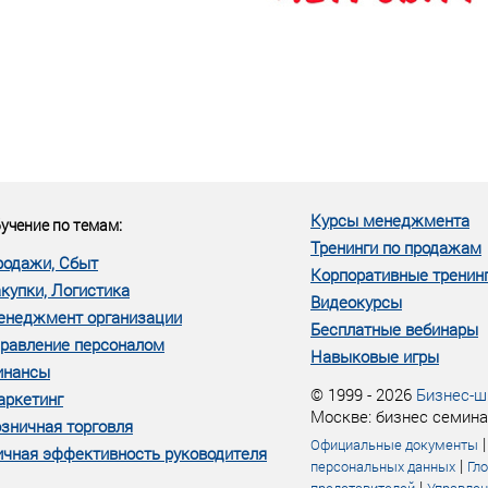
еке человеческий ресурс,
м...»
Курсы менеджмента
учение по темам:
Тренинги по продажам
родажи, Сбыт
Корпоративные тренин
купки, Логистика
Видеокурсы
енеджмент организации
Бесплатные вебинары
равление персоналом
Навыковые игры
инансы
© 1999 - 2026
Бизнес-ш
аркетинг
Москве: бизнес семина
зничная торговля
Официальные документы
чная эффективность руководителя
|
персональных данных
Гл
|