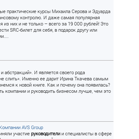
вные практические курсы Михаила Серова и Эдуарда
ансовому контролю. И даже самая популярная
я из них и не только – всего за 19 000 рублей! Это
ти SRC-билет для себя, в подарок другу или
....
 и абстракций». И является своего рода
 не слить». Именно ее дарит Ирина Ткачева самым
рнемся к новой книге. Как и почему она появилась?
ать компании и руководить бизнесом лучше, чем это
Компании AVS Group
риняли участие
руководители
и специалисты в сфере