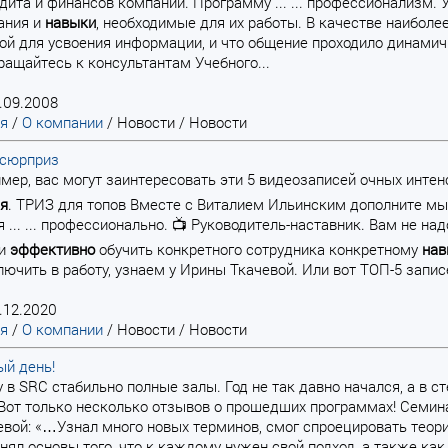
удита и финансов компании. Программу ... ... профессионализм.
ания и
навыки
, необходимые для их работы. В качестве наиболее
ой для усвоения информации, и что общение проходило динами
ращайтесь к консультантам Учебного...
.09.2008
ая
/
О компании
/
Новости
/
Новости
 сюрприз
пример, вас могут заинтересовать эти 5 видеозаписей очных инт
ля
. ТРИЗ для топов Вместе с Виталием Ильинским дополните м
я ... ... профессионально. 📺 Руководитель-наставник. Вам не на
 и
эффективно
обучить конкретного сотрудника конкретному
нав
лючить в работу, узнаем у Ирины Ткачевой. Или вот ТОП-5 записе
.12.2020
ая
/
О компании
/
Новости
/
Новости
ый день!
у в SRC стабильно полные залы. Год не так давно начался, а в
Вот только несколько отзывов о прошедших программах! Семин
вой: «…Узнал много новых терминов, смог спроецировать теори
онял основы того, что к каждому нужен свой подход, а также к