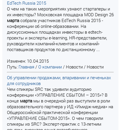
EdTech Russia 2015
О чем на таких мероприятиях узнают стартаперы и
их инвесторы? Московская площадка MOD Design 26
марта
собрала участников EdTech Russia 2015 -
конференции об online-образовании. На
дискуссионных площадках инвесторы в edtech-
проекты и эксперты e-learning, HR-представители,
руководители компаний-клиентов и компаний-
поставщиков продуктов по дистанционному ...
Изменен: 10.04.2015
Путь:
Главная
/
О компании
/
Новости
/
Новости
Об управлении продажами, впаривании и печеньках
для сотрудников
Чем спикеры SRC так удивили аудиторию
конференции «УПРАВЛЕНИЕ СБЫТОМ – 2015»? В
конце
марта
мы в очередной раз выступили в роли
образовательного партнера у ИД «Имидж-медиа» на
Общероссийской практической конференции
«УПРАВЛЕНИЕ СБЫТОМ-2015». О чем говорили
спикеры из SRC? Эксперт-практик с 13-летним
опытом, директор санкт-петербургского ...