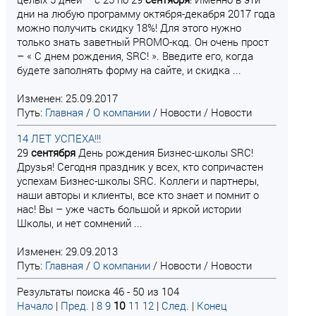
дни на любую программу октября-декабря 2017 года
можно получить скидку 18%! Для этого нужно
только знать заветный PROMO-код. Он очень прост
– « С днем рождения, SRC! ». Введите его, когда
будете заполнять форму на сайте, и скидка ...
Изменен: 25.09.2017
Путь:
Главная
/
О компании
/
Новости
/
Новости
14 ЛЕТ УСПЕХА!!!
29
сентября
День рождения Бизнес-школы SRC!
Друзья! Сегодня праздник у всех, кто сопричастен
успехам Бизнес-школы SRC. Коллеги и партнеры,
наши авторы и клиенты, все кто знает и помнит о
нас! Вы – уже часть большой и яркой истории
Школы, и нет сомнений ...
Изменен: 29.09.2013
Путь:
Главная
/
О компании
/
Новости
/
Новости
Результаты поиска 46 - 50 из 104
Начало
|
Пред.
|
8
9
10
11
12
|
След.
|
Конец