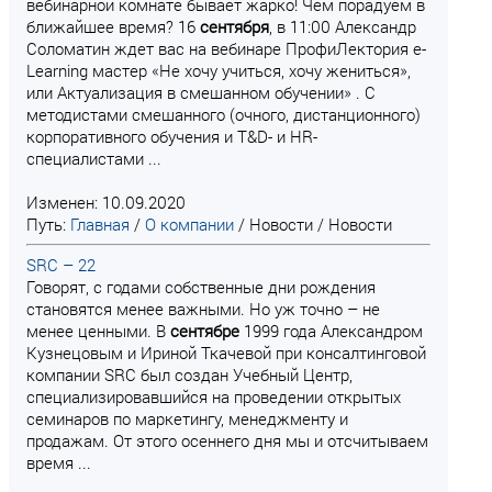
вебинарной комнате бывает жарко! Чем порадуем в
ближайшее время? 16
сентября
, в 11:00 Александр
Соломатин ждет вас на вебинаре ПрофиЛектория e-
Learning мастер «Не хочу учиться, хочу жениться»,
или Актуализация в смешанном обучении» . С
методистами смешанного (очного, дистанционного)
корпоративного обучения и T&D- и HR-
специалистами ...
Изменен: 10.09.2020
Путь:
Главная
/
О компании
/
Новости
/
Новости
SRC – 22
Говорят, с годами собственные дни рождения
становятся менее важными. Но уж точно – не
менее ценными. В
сентябре
1999 года Александром
Кузнецовым и Ириной Ткачевой при консалтинговой
компании SRC был создан Учебный Центр,
специализировавшийся на проведении открытых
семинаров по маркетингу, менеджменту и
продажам. От этого осеннего дня мы и отсчитываем
время ...