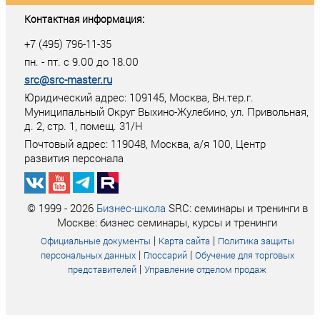
Контактная информация:
+7 (495) 796-11-35
пн. - пт. с 9.00 до 18.00
src@src-master.ru
Юридический адрес: 109145, Москва, Вн.тер.г.
Муниципальный Округ Выхино-Жулебино, ул. Привольная,
д. 2, стр. 1, помещ. 31/Н
Почтовый адрес:
119048
,
Москва
, а/я
100
, Центр
развития персонала
© 1999 - 2026
Бизнес-школа
SRC: семинары и тренинги в
Москве: бизнес семинары, курсы и тренинги
|
|
Официальные документы
Карта сайта
Политика защиты
|
|
персональных данных
Глоссарий
Обучение для торговых
|
представителей
Управление отделом продаж