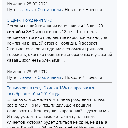
Изменен: 28.09.2021
Путь:
Главная
/
О компании
/
Новости
/
Новости
С Днем Рождения SRC!
Сегодня нашей компании исполняется 13 лет! 29
сентября
SRC исполнилось 13 лет. То, что для
человека - только предвестие взрослой жизни, для
компании в нашей стране - солидный возраст.
Сколько взлетов и падений экономики пришлось
пережить, сколько появлений сверхновых и угасаний
казавшихся незыблемыми ...
Изменен: 29.09.2012
Путь:
Главная
/
О компании
/
Новости
/
Новости
Только раз в году! Скидка 18% на программы
октября-декабря 2017 года.
... привыкли сожалеть, что день рождения только
раз в году. Но мы пошли дальше и решили
действовать. Как продлить праздник? – думали мы.
И придумали, что поможет акция для наших
клиентов, которая будет длиться не один, не два, а
целых 5 дней – с 25 по 29
сентября
! Именно в эти