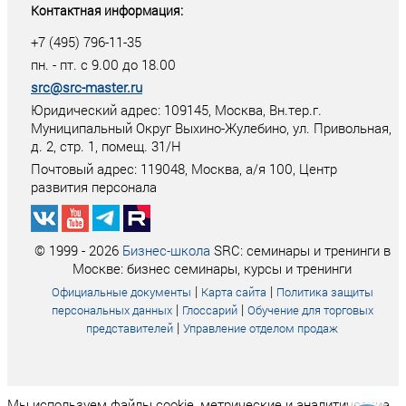
Контактная информация:
+7 (495) 796-11-35
пн. - пт. с 9.00 до 18.00
src@src-master.ru
Юридический адрес: 109145, Москва, Вн.тер.г.
Муниципальный Округ Выхино-Жулебино, ул. Привольная,
д. 2, стр. 1, помещ. 31/Н
Почтовый адрес:
119048
,
Москва
, а/я
100
, Центр
развития персонала
© 1999 - 2026
Бизнес-школа
SRC: семинары и тренинги в
Москве: бизнес семинары, курсы и тренинги
|
|
Официальные документы
Карта сайта
Политика защиты
|
|
персональных данных
Глоссарий
Обучение для торговых
|
представителей
Управление отделом продаж
Мы используем файлы cookie, метрические и аналитические