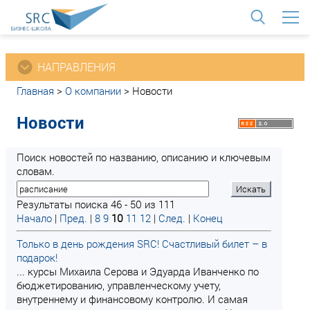
<
НАПРАВЛЕНИЯ
Главная
>
О компании
>
Новости
Новости
Поиск новостей по названию, описанию и ключевым
словам.
Результаты поиска 46 - 50 из 111
Начало
|
Пред.
|
8
9
10
11
12
|
След.
|
Конец
Только в день рождения SRC! Счастливый билет – в
подарок!
... курсы Михаила Серова и Эдуарда Иванченко по
бюджетированию, управленческому учету,
внутреннему и финансовому контролю. И самая