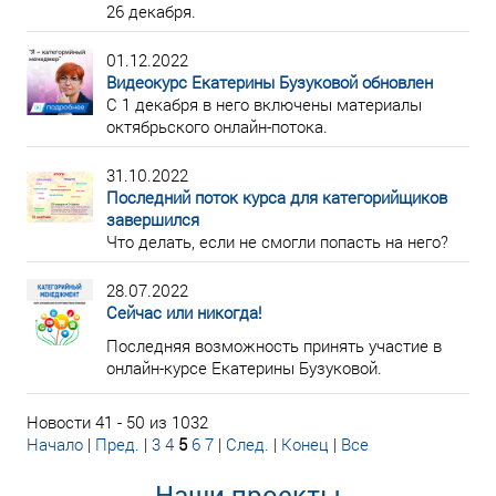
26 декабря.
01.12.2022
Видеокурс Екатерины Бузуковой обновлен
С 1 декабря в него включены материалы
октябрьского онлайн-потока.
31.10.2022
Последний поток курса для категорийщиков
завершился
Что делать, если не смогли попасть на него?
28.07.2022
Сейчас или никогда!
Последняя возможность принять участие в
онлайн-курсе Екатерины Бузуковой.
Новости 41 - 50 из 1032
Начало
|
Пред.
|
3
4
5
6
7
|
След.
|
Конец
|
Все
Наши проекты