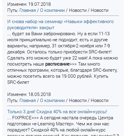
Изменен: 19.07.2018
Путь:
Главная
/
О компании
/
Новости
/
Новости
И снова набор на семинар «Навыки эффективного
руководителя» закрыт
... будет за Вами забронировано. Ну а если 11-13
июля принципиально не подходит, есть и другие
варианты, например, 31 октября-2 ноября или 7-9
декабря. Осталось только приобрести SRC-билет!
Сделать это можно будет уже 22 мая! А пока можно
посмотреть наше
расписание
>>> Там много
отличных программ, которые, благодаря SRC-билету,
можно посетить всего за 19 000 рублей. Купить
SRC-билет
Изменен: 18.05.2018
Путь:
Главная
/
О компании
/
Новости
/
Новости
Только 3 дня! Скидка 40% на все онлайн-курсы!
... FIXPRICE>>> А сегодня настала очередь Центра
подготовки «e-Learning Мастер». Чем же они нас
порадуют? Скидкой 40% на любой онлайн-курс
весенне-летнего сезона*. Как получить эту скидку? 3