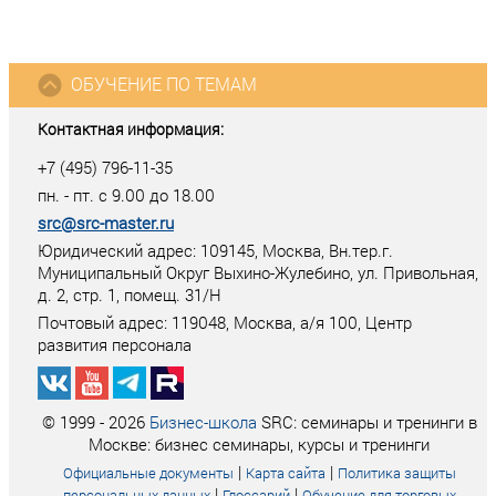
ОБУЧЕНИЕ ПО ТЕМАМ
Контактная информация:
+7 (495) 796-11-35
пн. - пт. с 9.00 до 18.00
src@src-master.ru
Юридический адрес: 109145, Москва, Вн.тер.г.
Муниципальный Округ Выхино-Жулебино, ул. Привольная,
д. 2, стр. 1, помещ. 31/Н
Почтовый адрес:
119048
,
Москва
, а/я
100
, Центр
развития персонала
© 1999 - 2026
Бизнес-школа
SRC: семинары и тренинги в
Москве: бизнес семинары, курсы и тренинги
|
|
Официальные документы
Карта сайта
Политика защиты
|
|
персональных данных
Глоссарий
Обучение для торговых