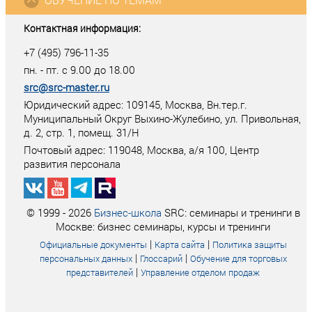
Контактная информация:
+7 (495) 796-11-35
пн. - пт. с 9.00 до 18.00
src@src-master.ru
Юридический адрес: 109145, Москва, Вн.тер.г.
Муниципальный Округ Выхино-Жулебино, ул. Привольная,
д. 2, стр. 1, помещ. 31/Н
Почтовый адрес:
119048
,
Москва
, а/я
100
, Центр
развития персонала
© 1999 - 2026
Бизнес-школа
SRC: семинары и тренинги в
Москве: бизнес семинары, курсы и тренинги
|
|
Официальные документы
Карта сайта
Политика защиты
|
|
персональных данных
Глоссарий
Обучение для торговых
|
представителей
Управление отделом продаж