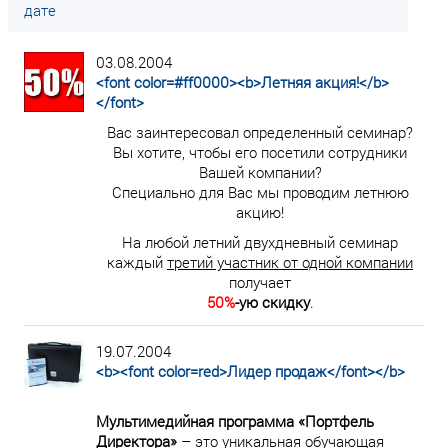
дате
03.08.2004
<font color=#ff0000><b>Летняя акция!</b>
</font>
Вас заинтересовал определенный семинар?
Вы хотите, чтобы его посетили сотрудники
Вашей компании?
Специально для Вас мы проводим летнюю
акцию!
На любой летний двухдневный семинар
каждый
третий участник от одной компании
получает
50%
-ую скидку
.
19.07.2004
<b><font color=red>Лидер продаж</font></b>
Мультимедийная программа «Портфель
Директора»
– это уникальная обучающая