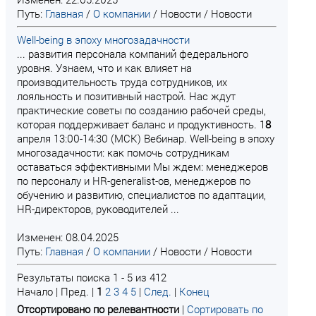
Путь:
Главная
/
О компании
/
Новости
/
Новости
Well-being в эпоху многозадачности
... развития персонала компаний федерального
уровня. Узнаем, что и как влияет на
производительность труда сотрудников, их
лояльность и позитивный настрой. Нас ждут
практические советы по созданию рабочей среды,
которая поддерживает баланс и продуктивность. 1
8
апреля 13:00-14:30 (МСК) Вебинар. Well-being в эпоху
многозадачности: как помочь сотрудникам
оставаться эффективными Мы ждем: менеджеров
по персоналу и HR-generalist-ов, менеджеров по
обучению и развитию, специалистов по адаптации,
HR-директоров, руководителей ...
Изменен: 08.04.2025
Путь:
Главная
/
О компании
/
Новости
/
Новости
Результаты поиска 1 - 5 из 412
Начало | Пред. |
1
2
3
4
5
|
След.
|
Конец
Отсортировано по релевантности
|
Сортировать по